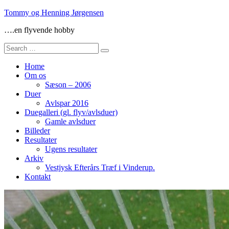
Skip
Tommy og Henning Jørgensen
to
….en flyvende hobby
content
Search
for:
Home
Om os
Sæson – 2006
Duer
Avlspar 2016
Duegalleri (gl. flyv/avlsduer)
Gamle avlsduer
Billeder
Resultater
Ugens resultater
Arkiv
Vestjysk Efterårs Træf i Vinderup.
Kontakt