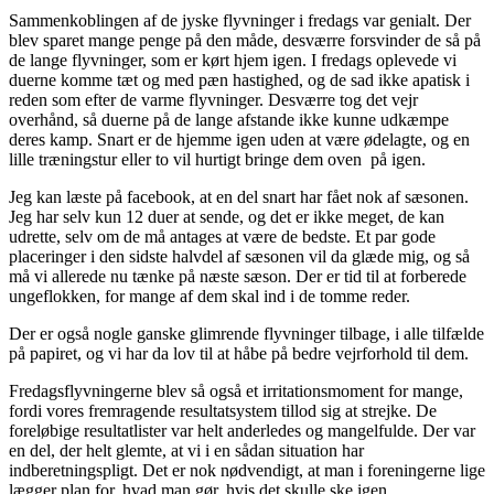
Sammenkoblingen af de jyske flyvninger i fredags var genialt. Der
blev sparet mange penge på den måde, desværre forsvinder de så på
de lange flyvninger, som er kørt hjem igen. I fredags oplevede vi
duerne komme tæt og med pæn hastighed, og de sad ikke apatisk i
reden som efter de varme flyvninger. Desværre tog det vejr
overhånd, så duerne på de lange afstande ikke kunne udkæmpe
deres kamp. Snart er de hjemme igen uden at være ødelagte, og en
lille træningstur eller to vil hurtigt bringe dem oven på igen.
Jeg kan læste på facebook, at en del snart har fået nok af sæsonen.
Jeg har selv kun 12 duer at sende, og det er ikke meget, de kan
udrette, selv om de må antages at være de bedste. Et par gode
placeringer i den sidste halvdel af sæsonen vil da glæde mig, og så
må vi allerede nu tænke på næste sæson. Der er tid til at forberede
ungeflokken, for mange af dem skal ind i de tomme reder.
Der er også nogle ganske glimrende flyvninger tilbage, i alle tilfælde
på papiret, og vi har da lov til at håbe på bedre vejrforhold til dem.
Fredagsflyvningerne blev så også et irritationsmoment for mange,
fordi vores fremragende resultatsystem tillod sig at strejke. De
foreløbige resultatlister var helt anderledes og mangelfulde. Der var
en del, der helt glemte, at vi i en sådan situation har
indberetningspligt. Det er nok nødvendigt, at man i foreningerne lige
lægger plan for, hvad man gør, hvis det skulle ske igen.