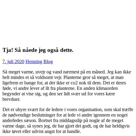
Tja! Så nåede jeg også dette.
7. juli 2020
Henning
Blog
Så meget varme, uvejr og vand nærmest på en måned. Jeg kan ikke
helt mindes et så voldsomt vejr. Planterne gror så meget, at man
ligefrem er bange for, at der ikke er co2 nok til dem. Det er deres
føde, vi andre lever af ilt fra planterne. En anden klimaorden
begynder at vise sig, og den ser lidt svær ud for vores kære
brevduer.
Det er uhyre svært for de ledere i vores organisation, som skal træffe
de nødvendige beslutninger for at lede vi andre igennem en noget
anderledes sæson. Bortset fra middagsslip på nogle af de meget
varme dage, så synes jeg, de har gjort det godt, og de har heldigvis
ikke tøvet eller udvist angst for at handle.