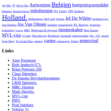
Belgien
Antwerpen
beregningsområder
4i1 Mix
79
All-in-One
enkehunner
blæseren
duernes farver
FCI
Freddy
GPS
Guldspir
Holland.
Jef De Wilder
Hollænderen
hård vind
Iceman
Jernbanevogn
Jos Van Olmen
som klubhus
juleaften
kanariefugle
KE. Brøgger.
kontrolur
mesterskaber
krakterbog
Locco
M&C
Meldgaard & Jeppesen
Miss Taranta
MVL-cup
nyt slag
Nørreskoven
Ronidazol
savsmuld
sektionsvinder
Six - 221
starten
varme
østenvind
Sven Hägg
Tre hvide Duer
træning
vinterunger
Zieken
Links
Arne Porsmose
Brdr. brøbech 073.
Brian Petersen 209
Claus Stieneker.
De Danske Brevdueforeninger
L&M Sørensen.
M&C Hansen
Mark Skovbo.
MVL-cup
PIPA
Poul Stærkær.
Sektion 32