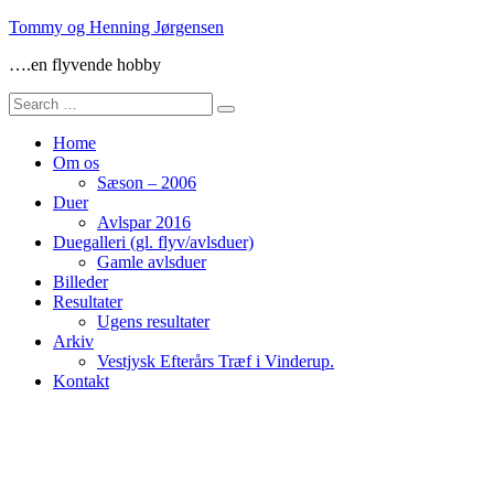
Skip
Tommy og Henning Jørgensen
to
….en flyvende hobby
content
Search
for:
Home
Om os
Sæson – 2006
Duer
Avlspar 2016
Duegalleri (gl. flyv/avlsduer)
Gamle avlsduer
Billeder
Resultater
Ugens resultater
Arkiv
Vestjysk Efterårs Træf i Vinderup.
Kontakt