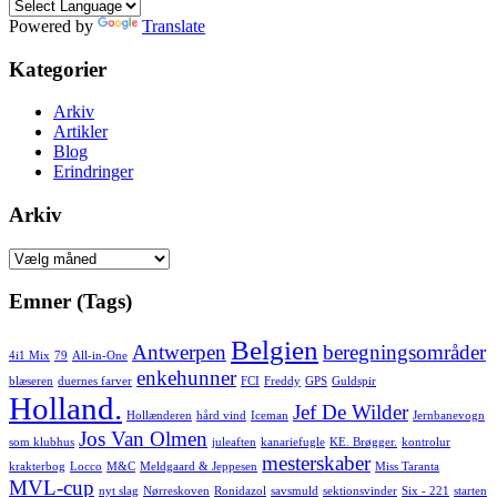
Powered by
Translate
Kategorier
Arkiv
Artikler
Blog
Erindringer
Arkiv
Arkiv
Emner (Tags)
Belgien
Antwerpen
beregningsområder
4i1 Mix
79
All-in-One
enkehunner
blæseren
duernes farver
FCI
Freddy
GPS
Guldspir
Holland.
Jef De Wilder
Hollænderen
hård vind
Iceman
Jernbanevogn
Jos Van Olmen
som klubhus
juleaften
kanariefugle
KE. Brøgger.
kontrolur
mesterskaber
krakterbog
Locco
M&C
Meldgaard & Jeppesen
Miss Taranta
MVL-cup
nyt slag
Nørreskoven
Ronidazol
savsmuld
sektionsvinder
Six - 221
starten