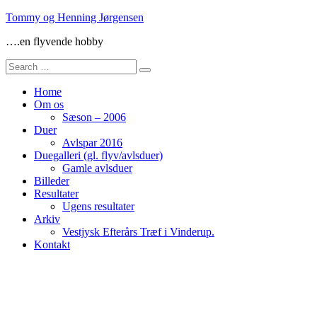
Skip
Tommy og Henning Jørgensen
to
….en flyvende hobby
content
Search
for:
Home
Om os
Sæson – 2006
Duer
Avlspar 2016
Duegalleri (gl. flyv/avlsduer)
Gamle avlsduer
Billeder
Resultater
Ugens resultater
Arkiv
Vestjysk Efterårs Træf i Vinderup.
Kontakt