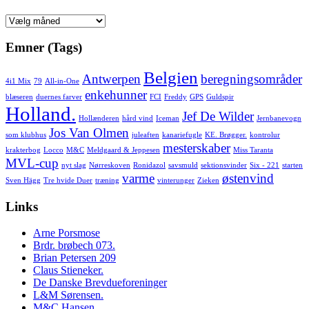
Arkiv
Emner (Tags)
Belgien
Antwerpen
beregningsområder
4i1 Mix
79
All-in-One
enkehunner
blæseren
duernes farver
FCI
Freddy
GPS
Guldspir
Holland.
Jef De Wilder
Hollænderen
hård vind
Iceman
Jernbanevogn
Jos Van Olmen
som klubhus
juleaften
kanariefugle
KE. Brøgger.
kontrolur
mesterskaber
krakterbog
Locco
M&C
Meldgaard & Jeppesen
Miss Taranta
MVL-cup
nyt slag
Nørreskoven
Ronidazol
savsmuld
sektionsvinder
Six - 221
starten
varme
østenvind
Sven Hägg
Tre hvide Duer
træning
vinterunger
Zieken
Links
Arne Porsmose
Brdr. brøbech 073.
Brian Petersen 209
Claus Stieneker.
De Danske Brevdueforeninger
L&M Sørensen.
M&C Hansen