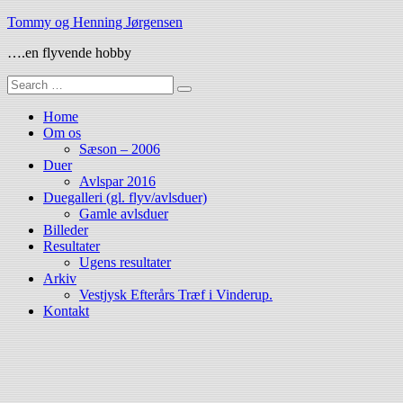
Skip
Tommy og Henning Jørgensen
to
….en flyvende hobby
content
Search
for:
Home
Om os
Sæson – 2006
Duer
Avlspar 2016
Duegalleri (gl. flyv/avlsduer)
Gamle avlsduer
Billeder
Resultater
Ugens resultater
Arkiv
Vestjysk Efterårs Træf i Vinderup.
Kontakt