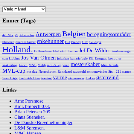
Arkiv
Emner (Tags)
Belgien
Antwerpen
beregningsområder
4i1 Mix
79
All-in-One
enkehunner
blæseren
duernes farver
FCI
Freddy
GPS
Guldspir
Holland.
Jef De Wilder
Hollænderen
hård vind
Iceman
Jernbanevogn
Jos Van Olmen
som klubhus
juleaften
kanariefugle
KE. Brøgger.
kontrolur
mesterskaber
krakterbog
Locco
M&C
Meldgaard & Jeppesen
Miss Taranta
MVL-cup
nyt slag
Nørreskoven
Ronidazol
savsmuld
sektionsvinder
Six - 221
starten
varme
østenvind
Sven Hägg
Tre hvide Duer
træning
vinterunger
Zieken
Links
Arne Porsmose
Brdr. brøbech 073.
Brian Petersen 209
Claus Stieneker.
De Danske Brevdueforeninger
L&M Sørensen.
M&C Hansen