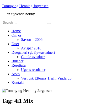
Skip
Tommy og Henning Jørgensen
to
….en flyvende hobby
content
Search
for:
Home
Om os
Sæson – 2006
Duer
Avlspar 2016
Duegalleri (gl. flyv/avlsduer)
Gamle avlsduer
Billeder
Resultater
Ugens resultater
Arkiv
Vestjysk Efterårs Træf i Vinderup.
Kontakt
Tag:
4i1 Mix