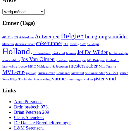
Arkiv
Arkiv
Emner (Tags)
Belgien
Antwerpen
beregningsområder
4i1 Mix
79
All-in-One
enkehunner
blæseren
duernes farver
FCI
Freddy
GPS
Guldspir
Holland.
Jef De Wilder
Hollænderen
hård vind
Iceman
Jernbanevogn
Jos Van Olmen
som klubhus
juleaften
kanariefugle
KE. Brøgger.
kontrolur
mesterskaber
krakterbog
Locco
M&C
Meldgaard & Jeppesen
Miss Taranta
MVL-cup
nyt slag
Nørreskoven
Ronidazol
savsmuld
sektionsvinder
Six - 221
starten
varme
østenvind
Sven Hägg
Tre hvide Duer
træning
vinterunger
Zieken
Links
Arne Porsmose
Brdr. brøbech 073.
Brian Petersen 209
Claus Stieneker.
De Danske Brevdueforeninger
L&M Sørensen.