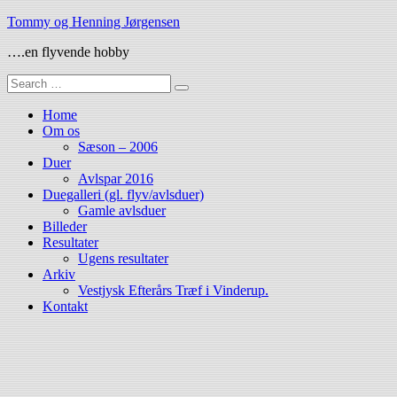
Skip
Tommy og Henning Jørgensen
to
….en flyvende hobby
content
Search
for:
Home
Om os
Sæson – 2006
Duer
Avlspar 2016
Duegalleri (gl. flyv/avlsduer)
Gamle avlsduer
Billeder
Resultater
Ugens resultater
Arkiv
Vestjysk Efterårs Træf i Vinderup.
Kontakt