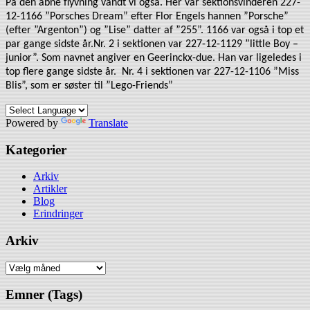
På den åbne flyvning vandt vi også. Her var sektionsvinderen 227-
12-1166 ”Porsches Dream” efter Flor Engels hannen ”Porsche”
(efter ”Argenton”) og ”Lise” datter af ”255”. 1166 var også i top et
par gange sidste år.Nr. 2 i sektionen var 227-12-1129 ”little Boy –
junior”. Som navnet angiver en Geerinckx-due. Han var ligeledes i
top flere gange sidste år.
Nr. 4 i sektionen var 227-12-1106 ”Miss
Blis”, som er søster til ”Lego-Friends”
Powered by
Translate
Kategorier
Arkiv
Artikler
Blog
Erindringer
Arkiv
Arkiv
Emner (Tags)