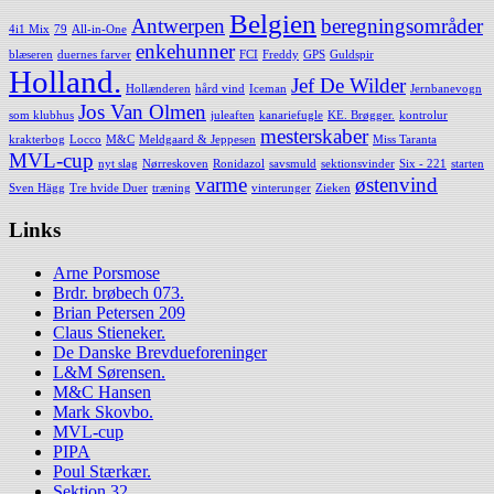
Belgien
Antwerpen
beregningsområder
4i1 Mix
79
All-in-One
enkehunner
blæseren
duernes farver
FCI
Freddy
GPS
Guldspir
Holland.
Jef De Wilder
Hollænderen
hård vind
Iceman
Jernbanevogn
Jos Van Olmen
som klubhus
juleaften
kanariefugle
KE. Brøgger.
kontrolur
mesterskaber
krakterbog
Locco
M&C
Meldgaard & Jeppesen
Miss Taranta
MVL-cup
nyt slag
Nørreskoven
Ronidazol
savsmuld
sektionsvinder
Six - 221
starten
varme
østenvind
Sven Hägg
Tre hvide Duer
træning
vinterunger
Zieken
Links
Arne Porsmose
Brdr. brøbech 073.
Brian Petersen 209
Claus Stieneker.
De Danske Brevdueforeninger
L&M Sørensen.
M&C Hansen
Mark Skovbo.
MVL-cup
PIPA
Poul Stærkær.
Sektion 32