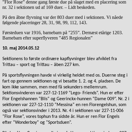
”Flor Rose” denne gang første due på slaget med en placering som
nr. 32 i sektionen ud af 169 duer. – Lidt beskeden.
På den åbne flyvning var der 803 duer med i sektionen. Vi nåede
følgende placeringer 28, 31, 98, 99, 112, 143.
Førsteduen var 1916, barnebarn på ”255”. Dernæst etårige 1203.
Barnebarn efter superflyveren ”485 Regionalen”
10. maj 2014.05.12
Sektionens to første ordinære kapflyvninger blev afviklet fra
Trittau – sport og Trittau – åben 227 km.
På sportsflyvningen havde vi virkelig heldet med os. Duerne steg i
fart op gennem sektionen og vi besatte 1. 2. og 4. pladsen. De
kom ikke sammen, men med få sekunders mellemrum.
Sektionsvinderen var 227-12-1169 ”Lego- Friends”. Hun er efter
Flor Engelshannen ”Blis” og Geerinckx-hunnen ”Dame 009”. Nr. 2 i
sektionen var 227-12-1110 ”Messina” en ren Florengelshun, som
også var sektionsvinder i 2013. Nr. 4 i sektionen var 227-11-006
”Flor Rose”, vores tophun fra sidste år. Hun er ren Flor Engels
efter ”Wonderboy” og ”Sportsduen”.