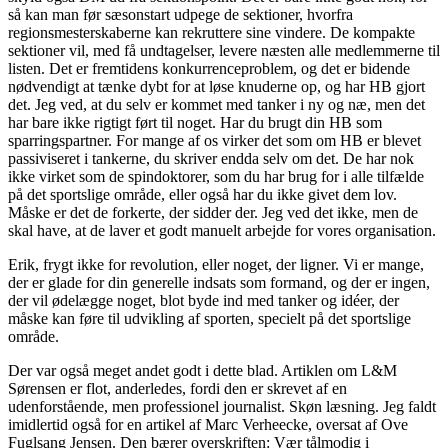
så kan man før sæsonstart udpege de sektioner, hvorfra
regionsmesterskaberne kan rekruttere sine vindere. De kompakte
sektioner vil, med få undtagelser, levere næsten alle medlemmerne til
listen. Det er fremtidens konkurrenceproblem, og det er bidende
nødvendigt at tænke dybt for at løse knuderne op, og har HB gjort
det. Jeg ved, at du selv er kommet med tanker i ny og næ, men det
har bare ikke rigtigt ført til noget. Har du brugt din HB som
sparringspartner. For mange af os virker det som om HB er blevet
passiviseret i tankerne, du skriver endda selv om det. De har nok
ikke virket som de spindoktorer, som du har brug for i alle tilfælde
på det sportslige område, eller også har du ikke givet dem lov.
Måske er det de forkerte, der sidder der. Jeg ved det ikke, men de
skal have, at de laver et godt manuelt arbejde for vores organisation.
Erik, frygt ikke for revolution, eller noget, der ligner. Vi er mange,
der er glade for din generelle indsats som formand, og der er ingen,
der vil ødelægge noget, blot byde ind med tanker og idéer, der
måske kan føre til udvikling af sporten, specielt på det sportslige
område.
Der var også meget andet godt i dette blad. Artiklen om L&M
Sørensen er flot, anderledes, fordi den er skrevet af en
udenforstående, men professionel journalist. Skøn læsning. Jeg faldt
imidlertid også for en artikel af Marc Verheecke, oversat af Ove
Fuglsang Jensen. Den bærer overskriften: Vær tålmodig i