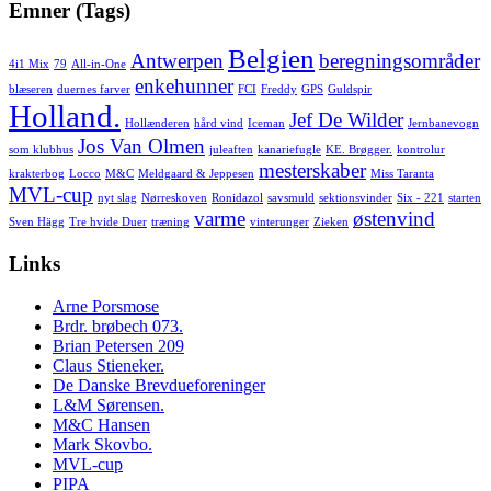
Emner (Tags)
Belgien
Antwerpen
beregningsområder
4i1 Mix
79
All-in-One
enkehunner
blæseren
duernes farver
FCI
Freddy
GPS
Guldspir
Holland.
Jef De Wilder
Hollænderen
hård vind
Iceman
Jernbanevogn
Jos Van Olmen
som klubhus
juleaften
kanariefugle
KE. Brøgger.
kontrolur
mesterskaber
krakterbog
Locco
M&C
Meldgaard & Jeppesen
Miss Taranta
MVL-cup
nyt slag
Nørreskoven
Ronidazol
savsmuld
sektionsvinder
Six - 221
starten
varme
østenvind
Sven Hägg
Tre hvide Duer
træning
vinterunger
Zieken
Links
Arne Porsmose
Brdr. brøbech 073.
Brian Petersen 209
Claus Stieneker.
De Danske Brevdueforeninger
L&M Sørensen.
M&C Hansen
Mark Skovbo.
MVL-cup
PIPA