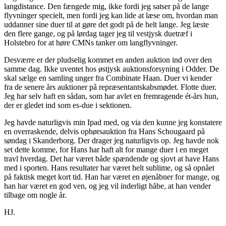
langdistance. Den fængede mig, ikke fordi jeg satser på de lange
flyvninger specielt, men fordi jeg kan lide at læse om, hvordan man
uddanner sine duer til at gøre det godt på de helt lange. Jeg læste
den flere gange, og på lørdag tager jeg til vestjysk duetræf i
Holstebro for at høre CMNs tanker om langflyvninger.
Desværre er der pludselig kommet en anden auktion ind over den
samme dag. Ikke uventet hos østjysk auktionsforsyning i Odder. De
skal sælge en samling unger fra Combinate Haan. Duer vi kender
fra de senere års auktioner på repræsentantskabsmødet. Flotte duer.
Jeg har selv haft en sådan, som har avlet en fremragende ét-års hun,
der er gledet ind som es-due i sektionen.
Jeg havde naturligvis min Ipad med, og via den kunne jeg konstatere
en overraskende, delvis ophørsauktion fra Hans Schougaard på
søndag i Skanderborg. Der drager jeg naturligvis op. Jeg havde nok
set dette komme, for Hans har haft alt for mange duer i en meget
travl hverdag. Det har været både spændende og sjovt at have Hans
med i sporten. Hans resultater har været helt sublime, og så opnået
på faktisk meget kort tid. Han har været en øjenåbner for mange, og
han har været en god ven, og jeg vil inderligt håbe, at han vender
tilbage om nogle år.
HJ.