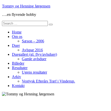
Skip
Tommy og Henning Jørgensen
to
….en flyvende hobby
content
Search
for:
Home
Om os
Sæson – 2006
Duer
Avlspar 2016
Duegalleri (gl. flyv/avlsduer)
Gamle avlsduer
Billeder
Resultater
Ugens resultater
Arkiv
Vestjysk Efterårs Træf i Vinderup.
Kontakt