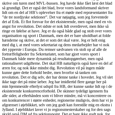
skrive om turen med MVL-bussen. Jeg havde ikke fået læst det blad
så grundigt. Det er også det blad, hvor vores landsformand skriver
lidt om en del af HB’s oplevelser fra et møde med repræsentanter fra
”de tre nordjyske sektioner”. Det var nøjagtig, som jeg forventede
det af Erik. Et flot forsvar for det eksisterende, men også med en vis
angst for revolution. Det sidste er nok lidt overdrevet, men ikke så
ringe en følelse at have. Jeg er da også både glad og stolt over vores
organisation og sport i Danmark, men det er bare uholdbart at folde
hænderne og skrive, at det er som det skal være. Jeg er helt enig
med dig i, at med vores sekretariat og dens medarbejder har vi nok
det ypperste i Europa. Du remser sædvanen vis stolt op af alle de
fortræffeligheder fra Sekretariatet, som har gjort vores sport i
Danmark både mere dynamisk på resultatopgørelser, men også
rationaliseret udgifterne. Det skal HB naturligvis også have en del af
æren for, og nok ikke mindst dig. Revolution vil på ingen måde
kunne gøre dette forhold bedre, men hvorfor så tanken om
revolution. Det er dig selv, der har denne tanke i hovedet. Jeg vil slet
ikke tage det på mine læber. Jeg har imidlertid flere gange her på
min hjemmeside efterlyst udspil fra HB, der kunne sanke lidt op i de
eksisterende konkurrenceforhold. De skinner tydeligt igennem fra
alle sider, at efterhånden som vi bliver mindre, må vi koncentrere os
om konkurrencer i større enheder, regionerne muligvis, dem har vi jo
afgrænset i øjeblikket, selv om jeg godt kan forestille mig en ekstra i
Jylland. I øjeblikket laver vi jo regionsmesterskaber og for den sags
skyld også DM ud fra sektionspoint. Det er bare ikke godt nok, for