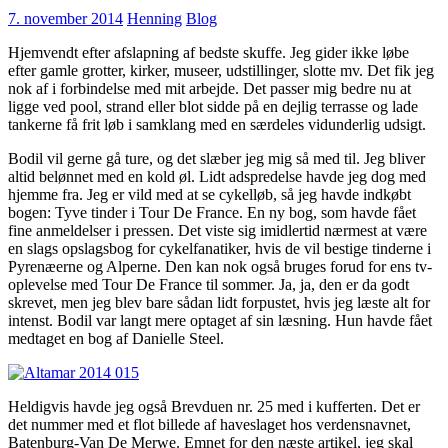
7. november 2014
Henning
Blog
Hjemvendt efter afslapning af bedste skuffe. Jeg gider ikke løbe
efter gamle grotter, kirker, museer, udstillinger, slotte mv. Det fik jeg
nok af i forbindelse med mit arbejde. Det passer mig bedre nu at
ligge ved pool, strand eller blot sidde på en dejlig terrasse og lade
tankerne få frit løb i samklang med en særdeles vidunderlig udsigt.
Bodil vil gerne gå ture, og det slæber jeg mig så med til. Jeg bliver
altid belønnet med en kold øl. Lidt adspredelse havde jeg dog med
hjemme fra. Jeg er vild med at se cykelløb, så jeg havde indkøbt
bogen: Tyve tinder i Tour De France. En ny bog, som havde fået
fine anmeldelser i pressen. Det viste sig imidlertid nærmest at være
en slags opslagsbog for cykelfanatiker, hvis de vil bestige tinderne i
Pyrenæerne og Alperne. Den kan nok også bruges forud for ens tv-
oplevelse med Tour De France til sommer. Ja, ja, den er da godt
skrevet, men jeg blev bare sådan lidt forpustet, hvis jeg læste alt for
intenst. Bodil var langt mere optaget af sin læsning. Hun havde fået
medtaget en bog af Danielle Steel.
Heldigvis havde jeg også Brevduen nr. 25 med i kufferten. Det er
det nummer med et flot billede af haveslaget hos verdensnavnet,
Batenburg-Van De Merwe. Emnet for den næste artikel, jeg skal