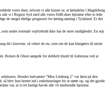
 reddede vores duer, selvom vi alle kunne se, at løsladelse i Magdeburg
 Nu står vi i Region Syd med alle vores DdB-duer hjemme efter to lette
følge de meget dårlige prognoser for lørdag-søndag i Tyskland. Er det
, som under normale vejrforhold ikke har de store muligheder. En sejr
lang tid i kurvene, så virker de nu, som om de kan klargøres til næste
et. Boisen & Olsen sørgede for dobbelt triumf til Aabenraa ved at
i sektionen. Hendes halvsøster ”Miss Limburg 2” var først på den
lt, så blev hun hentet ind i enkehunslaget for at støtte op, og det gjorde
bedste var, at vi ret hurtigt havde alle 16 medsendte hjemme.