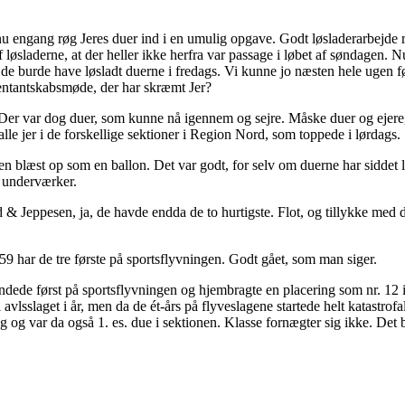
ndnu engang røg Jeres duer ind i en umulig opgave. Godt løsladerarbejde
af løsladerne, at der heller ikke herfra var passage i løbet af søndagen.
at de burde have løsladt duerne i fredags. Vi kunne jo næsten hele ugen 
sentantskabsmøde, der har skræmt Jer?
. Der var dog duer, som kunne nå igennem og sejre. Måske duer og ejere
 alle jer i de forskellige sektioner i Region Nord, som toppede i lørdags.
sten blæst op som en ballon. Det var godt, for selv om duerne har siddet 
r underværker.
 Jeppesen, ja, de havde endda de to hurtigste. Flot, og tillykke med d
059 har de tre første på sportsflyvningen. Godt gået, som man siger.
dede først på sportsflyvningen og hjembragte en placering som nr. 12 
avlsslaget i år, men da de ét-års på flyveslagene startede helt katastrofa
g og var da også 1. es. due i sektionen. Klasse fornægter sig ikke. Det 