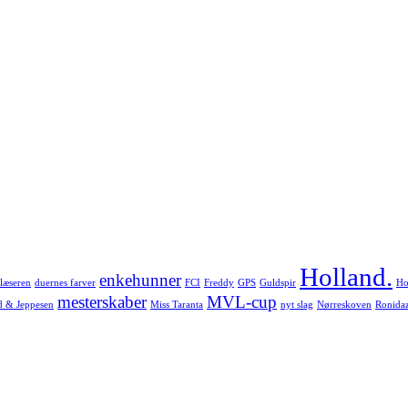
Holland.
enkehunner
læseren
duernes farver
FCI
Freddy
GPS
Guldspir
Ho
mesterskaber
MVL-cup
d & Jeppesen
Miss Taranta
nyt slag
Nørreskoven
Ronida