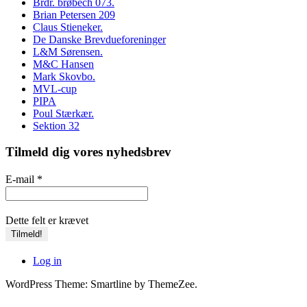
Brdr. brøbech 073.
Brian Petersen 209
Claus Stieneker.
De Danske Brevdueforeninger
L&M Sørensen.
M&C Hansen
Mark Skovbo.
MVL-cup
PIPA
Poul Stærkær.
Sektion 32
Tilmeld dig vores nyhedsbrev
E-mail
*
Dette felt er krævet
Log in
WordPress Theme: Smartline by ThemeZee.