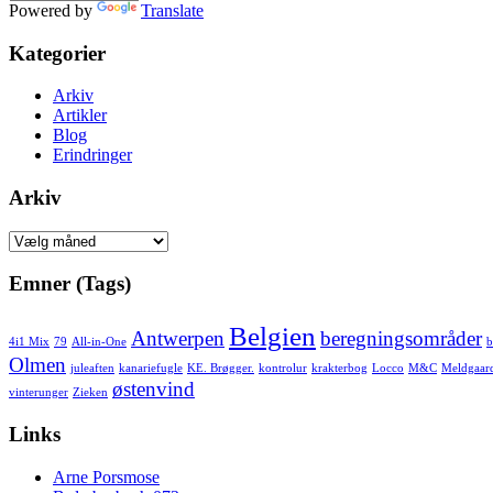
Powered by
Translate
Kategorier
Arkiv
Artikler
Blog
Erindringer
Arkiv
Arkiv
Emner (Tags)
Belgien
Antwerpen
beregningsområder
4i1 Mix
79
All-in-One
b
Olmen
juleaften
kanariefugle
KE. Brøgger.
kontrolur
krakterbog
Locco
M&C
Meldgaar
østenvind
vinterunger
Zieken
Links
Arne Porsmose