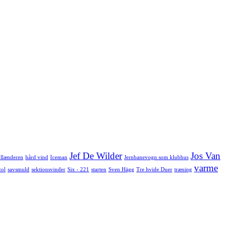
Jef De Wilder
Jos Van
llænderen
hård vind
Iceman
Jernbanevogn som klubhus
varme
zol
savsmuld
sektionsvinder
Six - 221
starten
Sven Hägg
Tre hvide Duer
træning