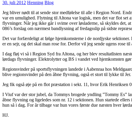
30. juli 2012
Henning
Blog
Jeg bliver nødt til at sende stor medfølelse til alle i Region Nord. E
var en umulighed. Flytning til Altona var logisk, men det var flot set 
flyvninger. Når jeg ikke går i svime over løsladerne, så skyldes det, 
086’s forslag om nærmest bandlysning af fredagsslip på sidste repræ
Det var forfærdeligt at følge hjemkomsterne i de nordjyske sektioner
er en sejr, og det skal man rose for. Derfor vil jeg sende ugens rose til
I dag fløj vi så i Region Syd fra Altona, og her blev resultatlisten næ
lørdags flyvninger. Elektrolytter og BS i vandet ved hjemkomsten gø
Regionsvinder på sportsflyvningen landede i Aabenraa hos Meldgaard &
blive regionsvinder på den åbne flyvning, også et stort til lykke til Jer.
Jeg fik også øje på en flot præstation i sekt. 11, hvor Erik Henriksen 
I Viuf var der stor jubel, da Tommys brogede yndling ”Tommy Es” lan
åbne flyvning og ligeledes som nr. 12 i sektionen. Hun startede ellers i 
hun så i dag. For år tilbage var hun vores første due næsten hver lørda
HJ.