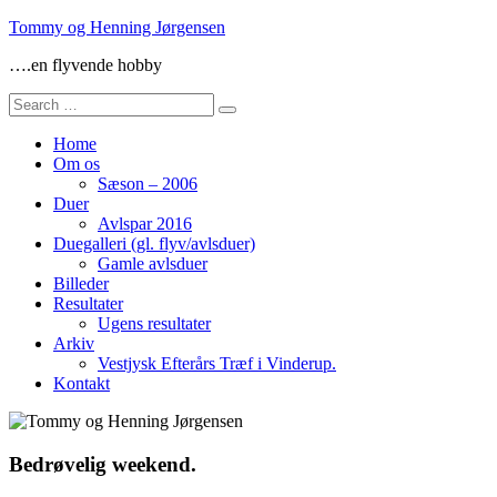
Skip
Tommy og Henning Jørgensen
to
….en flyvende hobby
content
Search
for:
Home
Om os
Sæson – 2006
Duer
Avlspar 2016
Duegalleri (gl. flyv/avlsduer)
Gamle avlsduer
Billeder
Resultater
Ugens resultater
Arkiv
Vestjysk Efterårs Træf i Vinderup.
Kontakt
Bedrøvelig weekend.