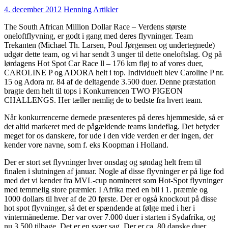
4. december 2012
Henning
Artikler
The South African Million Dollar Race – Verdens største
oneloftflyvning, er godt i gang med deres flyvninger. Team
Trekanten (Michael Th. Larsen, Poul Jørgensen og undertegnede)
udgør dette team, og vi har sendt 3 unger til dette oneloftslag. Og på
lørdagens Hot Spot Car Race ll – 176 km fløj to af vores duer,
CAROLINE P og ADORA helt i top. Individuelt blev Caroline P nr.
15 og Adora nr. 84 af de deltagende 3.500 duer. Denne præstation
bragte dem helt til tops i Konkurrencen TWO PIGEON
CHALLENGS. Her tæller nemlig de to bedste fra hvert team.
Når konkurrencerne dernede præsenteres på deres hjemmeside, så er
det altid markeret med de pågældende teams landeflag. Det betyder
meget for os danskere, for ude i den vide verden er der ingen, der
kender vore navne, som f. eks Koopman i Holland.
Der er stort set flyvninger hver onsdag og søndag helt frem til
finalen i slutningen af januar. Nogle af disse flyvninger er på lige fod
med det vi kender fra MVL-cup nomineret som Hot-Spot flyvninger
med temmelig store præmier. I Afrika med en bil i 1. præmie og
1000 dollars til hver af de 20 første. Der er også knockout på disse
hot spot flyvninger, så det er spændende at følge med i her i
vintermånederne. Der var over 7.000 duer i starten i Sydafrika, og
nu 3.500 tilbage. Det er en svær sag. Der er ca. 80 danske duer