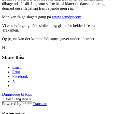
tilbage ud af 148. Ligesom sidste år, så klarer de danske duer og
dermed også flaget sig fremragende igen i år.
Man kan følge slagets gang på
www.scmdpr.com
Vi er selvfølgelig både stolte, – og glade for heldet i Team
Trekanten.
Og jo, nu kan der komme lidt større gaver under juletræet.
HJ.
Share this:
Email
Print
Facebook
X
Dannebrog til tops
Powered by
Translate
Kategorier