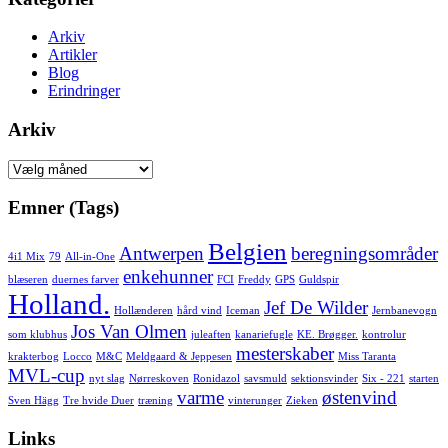
Arkiv
Artikler
Blog
Erindringer
Arkiv
Arkiv
Emner (Tags)
Belgien
Antwerpen
beregningsområder
4i1 Mix
79
All-in-One
enkehunner
blæseren
duernes farver
FCI
Freddy
GPS
Guldspir
Holland.
Jef De Wilder
Hollænderen
hård vind
Iceman
Jernbanevogn
Jos Van Olmen
som klubhus
juleaften
kanariefugle
KE. Brøgger.
kontrolur
mesterskaber
krakterbog
Locco
M&C
Meldgaard & Jeppesen
Miss Taranta
MVL-cup
nyt slag
Nørreskoven
Ronidazol
savsmuld
sektionsvinder
Six - 221
starten
varme
østenvind
Sven Hägg
Tre hvide Duer
træning
vinterunger
Zieken
Links