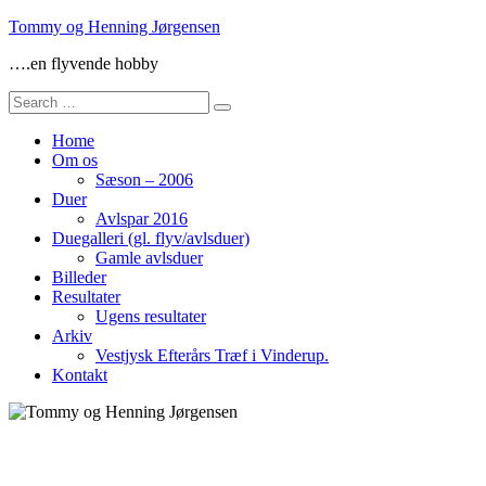
Skip
Tommy og Henning Jørgensen
to
….en flyvende hobby
content
Search
for:
Home
Om os
Sæson – 2006
Duer
Avlspar 2016
Duegalleri (gl. flyv/avlsduer)
Gamle avlsduer
Billeder
Resultater
Ugens resultater
Arkiv
Vestjysk Efterårs Træf i Vinderup.
Kontakt