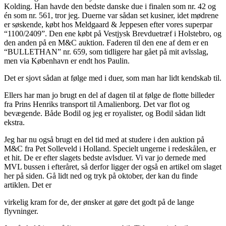
Kolding. Han havde den bedste danske due i finalen som nr. 42 og
én som nr. 561, tror jeg. Duerne var sådan set kusiner, idet mødrene
er søskende, købt hos Meldgaard & Jeppesen efter vores superpar
“1100/2409”. Den ene købt på Vestjysk Brevduetræf i Holstebro, og
den anden på en M&C auktion. Faderen til den ene af dem er en
“BULLETHAN” nr. 659, som tidligere har gået på mit avlsslag,
men via København er endt hos Paulin.
Det er sjovt sådan at følge med i duer, som man har lidt kendskab til.
Ellers har man jo brugt en del af dagen til at følge de flotte billeder
fra Prins Henriks transport til Amalienborg. Det var flot og
bevægende. Både Bodil og jeg er royalister, og Bodil sådan lidt
ekstra.
Jeg har nu også brugt en del tid med at studere i den auktion på
M&C fra Pet Solleveld i Holland. Specielt ungerne i redeskålen, er
et hit. De er efter slagets bedste avlsduer. Vi var jo dernede med
MVL bussen i efteråret, så derfor ligger der også en artikel om slaget
her på siden. Gå lidt ned og tryk på oktober, der kan du finde
artiklen. Det er
virkelig kram for de, der ønsker at gøre det godt på de lange
flyvninger.