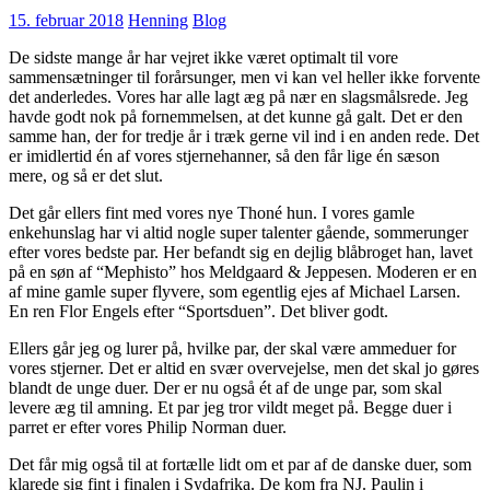
15. februar 2018
Henning
Blog
De sidste mange år har vejret ikke været optimalt til vore
sammensætninger til forårsunger, men vi kan vel heller ikke forvente
det anderledes. Vores har alle lagt æg på nær en slagsmålsrede. Jeg
havde godt nok på fornemmelsen, at det kunne gå galt. Det er den
samme han, der for tredje år i træk gerne vil ind i en anden rede. Det
er imidlertid én af vores stjernehanner, så den får lige én sæson
mere, og så er det slut.
Det går ellers fint med vores nye Thoné hun. I vores gamle
enkehunslag har vi altid nogle super talenter gående, sommerunger
efter vores bedste par. Her befandt sig en dejlig blåbroget han, lavet
på en søn af “Mephisto” hos Meldgaard & Jeppesen. Moderen er en
af mine gamle super flyvere, som egentlig ejes af Michael Larsen.
En ren Flor Engels efter “Sportsduen”. Det bliver godt.
Ellers går jeg og lurer på, hvilke par, der skal være ammeduer for
vores stjerner. Det er altid en svær overvejelse, men det skal jo gøres
blandt de unge duer. Der er nu også ét af de unge par, som skal
levere æg til amning. Et par jeg tror vildt meget på. Begge duer i
parret er efter vores Philip Norman duer.
Det får mig også til at fortælle lidt om et par af de danske duer, som
klarede sig fint i finalen i Sydafrika. De kom fra NJ. Paulin i