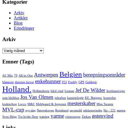
Kategorier
Arkiv
Artikler
Blog
Erindringer
Arkiv
Arkiv
Emner (Tags)
Belgien
Antwerpen
beregningsområder
4i1 Mix
79
All-in-One
enkehunner
blæseren
duernes farver
FCI
Freddy
GPS
Guldspir
Holland.
Jef De Wilder
Hollænderen
hård vind
Iceman
Jernbanevogn
Jos Van Olmen
som klubhus
juleaften
kanariefugle
KE. Brøgger.
kontrolur
mesterskaber
krakterbog
Locco
M&C
Meldgaard & Jeppesen
Miss Taranta
MVL-cup
nyt slag
Nørreskoven
Ronidazol
savsmuld
sektionsvinder
Six - 221
starten
varme
østenvind
Sven Hägg
Tre hvide Duer
træning
vinterunger
Zieken
Links