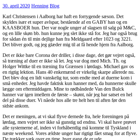
30. april 2020
Henning
Blog
Karl Christensen i Aalborg har haft en forrygende sæson. Det
skyldes især et super avlspar, bestående af en GABY han og en
KAASBOER hun. Der var nogle unger af slagsen til salg på M&C,
og en lille skøn bb. hun kunne jeg slet ikke stå for. Jeg har også brug
for sådan én til min dejlige han fra Meldgaard efter 1023 og 3221.
Det bliver godt, og jeg glæder mig til at få hende hjem fra Aalborg.
Det er ikke bare Corona der driller, i disse dage, det gør vejret også,
så træning af duer er ikke så let. Jeg var dog med Mich. Th. og
Holger Wittke til en træning fra Grænsen i lørdags. Michael gav os
en rigtig lektion. Hans 40 enkemænd er virkelig skarpe allerede nu.
Det blev dog en lidt vanskelig tur, som endte med at duerne kom i
små enheder. Jeg havde faktisk kun hanner med, da hunnerne skulle
lægge om eftermiddagen. Mine to rødbåndede Van den Bulck
hanner var igen imellem de første – skønt, når jeg har satset en hel
del på disse duer. Vi nåede hos alle tre helt hen til aften før den
sidste ankom.
Det er meningen, at vi skal flyve dernede fra, hele foreningen på
lørdag, men vejret ser ikke så gunstig ud endnu. Vi skal have prøvet
alle systemerne af, inden vi forhåbentlig må komme til Tyskland i
næste weekend. Vores ældste unger har rigtigt fået smag for at flyve.
De trækker væk over en time, hver gang de er ude.