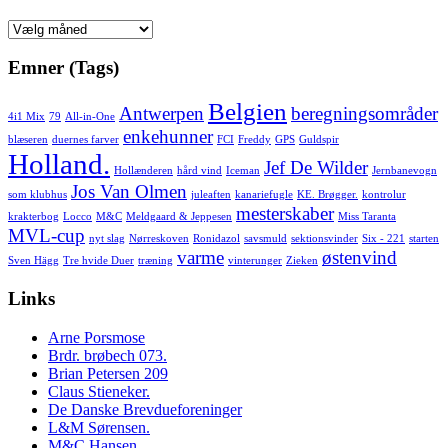
Arkiv
Emner (Tags)
Belgien
Antwerpen
beregningsområder
4i1 Mix
79
All-in-One
enkehunner
blæseren
duernes farver
FCI
Freddy
GPS
Guldspir
Holland.
Jef De Wilder
Hollænderen
hård vind
Iceman
Jernbanevogn
Jos Van Olmen
som klubhus
juleaften
kanariefugle
KE. Brøgger.
kontrolur
mesterskaber
krakterbog
Locco
M&C
Meldgaard & Jeppesen
Miss Taranta
MVL-cup
nyt slag
Nørreskoven
Ronidazol
savsmuld
sektionsvinder
Six - 221
starten
varme
østenvind
Sven Hägg
Tre hvide Duer
træning
vinterunger
Zieken
Links
Arne Porsmose
Brdr. brøbech 073.
Brian Petersen 209
Claus Stieneker.
De Danske Brevdueforeninger
L&M Sørensen.
M&C Hansen