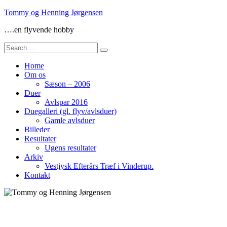
Skip
Tommy og Henning Jørgensen
to
….en flyvende hobby
content
Search
for:
Home
Om os
Sæson – 2006
Duer
Avlspar 2016
Duegalleri (gl. flyv/avlsduer)
Gamle avlsduer
Billeder
Resultater
Ugens resultater
Arkiv
Vestjysk Efterårs Træf i Vinderup.
Kontakt