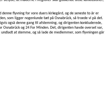
ver betyde, at møderne i Regioner skal godkende disse konklusioner,
enne flyvning for vore duers kirkegård, og de seneste to år er
inden, som ligger nogenlunde tæt på Osnabrück, så troede vi på det.
igvis også denne gang til afstemning, og dirigenten konkluderede,
 for Osnabrück og 24 For Minden. Det, dirigenten havde overset var,
e undladt at stemme, og så lade de medlemmer, som flyvningen går