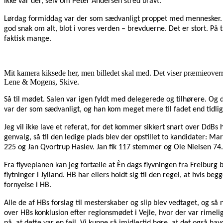
ikke var der, selv om Peter Andersen stred bravt.
Lørdag formiddag var der som sædvanligt proppet med mennesker. D
god snak om alt, blot i vores verden – brevduerne. Det er stort. På 
faktisk mange.
Mit kamera kiksede her, men billedet skal med. Det viser præmieoverræk
Lene & Mogens, Skive.
Så til mødet. Salen var igen fyldt med delegerede og tilhørere. Og 
var der som sædvanligt, og han kom meget mere til fadet end tidlige
Jeg vil ikke lave et referat, for det kommer sikkert snart over DdB
genvalg, så til den ledige plads blev der opstillet to kandidater:
225 og Jan Qvortrup Haslev. Jan fik 117 stemmer og Ole Nielsen 74. 
Fra flyveplanen kan jeg fortælle at Èn dags flyvningen fra Freiburg 
flytninger i Jylland. HB har ellers holdt sig til den regel, at hvis 
fornyelse i HB.
Alle de af HBs forslag til mesterskaber og slip blev vedtaget, og så
over HBs konklusion efter regionsmødet i Vejle, hvor der var rime