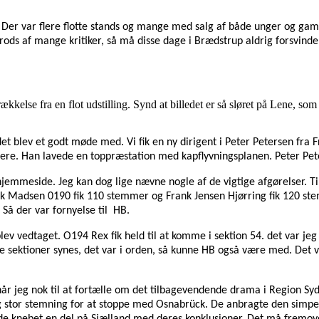
er var flere flotte stands og mange med salg af både unger og gaml
trods af mange kritiker, så må disse dage i Brædstrup aldrig forsvind
kelse fra en flot udstilling. Synd at billedet er så sløret på Lene, so
det blev et godt møde med. Vi fik en ny dirigent i Peter Petersen fra
re. Han lavede en toppræstation med kapflyvningsplanen. Peter Peters
s hjemmeside. Jeg kan dog lige nævne nogle af de vigtige afgørelser. T
 Mark Madsen 0190 fik 110 stemmer og Frank Jensen Hjørring fik 120 s
Så der var fornyelse til HB.
blev vedtaget. O194 Rex fik held til at komme i sektion 54. det var je
begge sektioner synes, det var i orden, så kunne HB også være med. Det 
 når jeg nok til at fortælle om det tilbagevendende drama i Region Sy
lig stor stemning for at stoppe med Osnabrück. De anbragte den simp