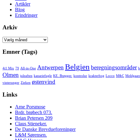
Artikler
Blog
Erindringer
Arkiv
Arkiv
Emner (Tags)
Belgien
Antwerpen
beregningsområder
4i1 Mix
79
All-in-One
b
Olmen
juleaften
kanariefugle
KE. Brøgger.
kontrolur
krakterbog
Locco
M&C
Meldgaar
østenvind
vinterunger
Zieken
Links
Arne Porsmose
Brdr. brøbech 073.
Brian Petersen 209
Claus Stieneker.
De Danske Brevdueforeninger
L&M Sørensen.