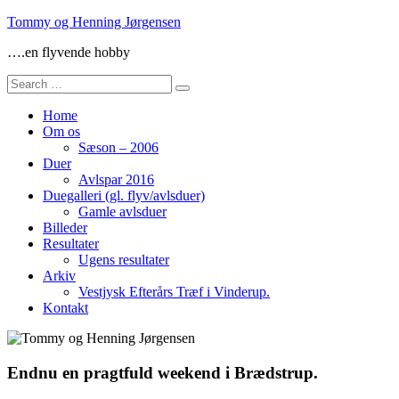
Skip
Tommy og Henning Jørgensen
to
….en flyvende hobby
content
Search
for:
Home
Om os
Sæson – 2006
Duer
Avlspar 2016
Duegalleri (gl. flyv/avlsduer)
Gamle avlsduer
Billeder
Resultater
Ugens resultater
Arkiv
Vestjysk Efterårs Træf i Vinderup.
Kontakt
Endnu en pragtfuld weekend i Brædstrup.