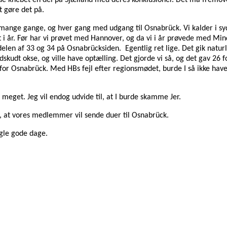
havde knebet en del på Sjælland med deres konklusioner. Det må fremo
t gøre det på.
ge gange, og hver gang med udgang til Osnabrück. Vi kalder i syd d
ret i år. Før har vi prøvet med Hannover, og da vi i år prøvede med M
elen af 33 og 34 på Osnabrücksiden. Egentlig ret lige. Det gik naturl
skudt okse, og ville have optælling. Det gjorde vi så, og det gav 26
r Osnabrück. Med HBs fejl efter regionsmødet, burde I så ikke hav
meget. Jeg vil endog udvide til, at I burde skamme Jer.
å, at vores medlemmer vil sende duer til Osnabrück.
ogle gode dage.