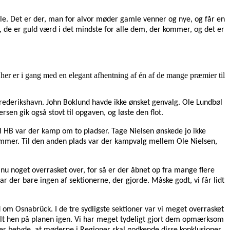
e. Det er der, man for alvor møder gamle venner og nye, og får en
e, de er guld værd i det mindste for alle dem, der kommer, og det er
m her er i gang med en elegant afhentning af én af de mange præmier til
 Frederikshavn. John Boklund havde ikke ønsket genvalg. Ole Lundbøl
en gik også stovt til opgaven, og løste den flot.
il HB var der kamp om to pladser. Tage Nielsen ønskede jo ikke
temmer. Til den anden plads var der kampvalg mellem Ole Nielsen,
g nu noget overrasket over, for så er der åbnet op fra mange flere
var der bare ingen af sektionerne, der gjorde. Måske godt, vi får lidt
d om Osnabrück. I de tre sydligste sektioner var vi meget overrasket
elt hen på planen igen. Vi har meget tydeligt gjort dem opmærksom