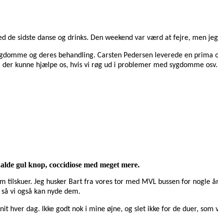
med de sidste danse og drinks. Den weekend var værd at fejre, men je
ygdomme og deres behandling. Carsten Pedersen leverede en prima o
r, der kunne hjælpe os, hvis vi røg ud i problemer med sygdomme osv.
nalde gul knop, coccidiose med meget mere.
m tilskuer. Jeg husker Bart fra vores tor med MVL bussen for nogle å
 så vi også kan nyde dem.
 snit hver dag. Ikke godt nok i mine øjne, og slet ikke for de duer, 