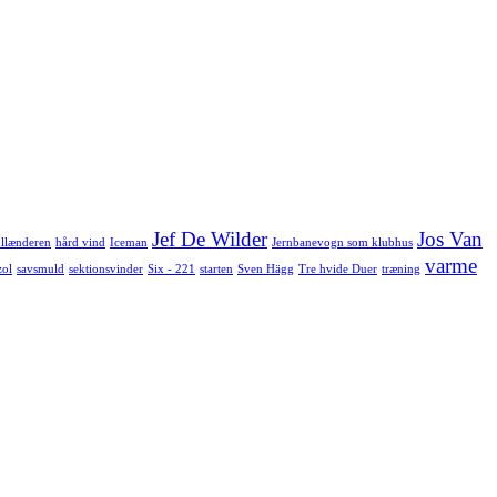
Jef De Wilder
Jos Van
llænderen
hård vind
Iceman
Jernbanevogn som klubhus
varme
zol
savsmuld
sektionsvinder
Six - 221
starten
Sven Hägg
Tre hvide Duer
træning