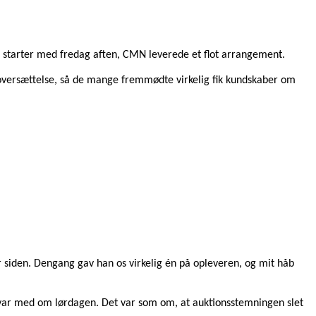
g starter med fredag aften, CMN leverede et flot arrangement.
versættelse, så de mange fremmødte virkelig fik kundskaber om
r siden. Dengang gav han os virkelig én på opleveren, og mit håb
som var med om lørdagen. Det var som om, at auktionsstemningen slet