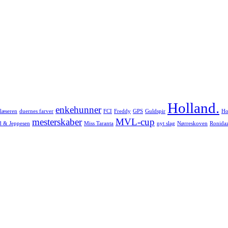
Holland.
enkehunner
læseren
duernes farver
FCI
Freddy
GPS
Guldspir
Ho
mesterskaber
MVL-cup
d & Jeppesen
Miss Taranta
nyt slag
Nørreskoven
Ronida