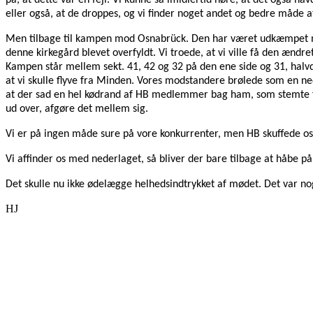
på, at dette var en fejl. Vi kunne så imidlertid høre, at det også 
eller også, at de droppes, og vi finder noget andet og bedre måde a
Men tilbage til kampen mod Osnabrück. Den har været udkæmpet man
denne kirkegård blevet overfyldt. Vi troede, at vi ville få den ænd
Kampen står mellem sekt. 41, 42 og 32 på den ene side og 31, halvd
at vi skulle flyve fra Minden. Vores modstandere brølede som en ned
at der sad en hel kødrand af HB medlemmer bag ham, som stemte fo
ud over, afgøre det mellem sig.
Vi er på ingen måde sure på vore konkurrenter, men HB skuffede os 
Vi affinder os med nederlaget, så bliver der bare tilbage at håbe p
Det skulle nu ikke ødelægge helhedsindtrykket af mødet. Det var n
HJ