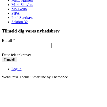
M&C Hansen
Mark Skovbo.
MVL-cup
PIPA
Poul Stærkær.
Sektion 32
Tilmeld dig vores nyhedsbrev
E-mail
*
Dette felt er krævet
Log in
WordPress Theme: Smartline by ThemeZee.