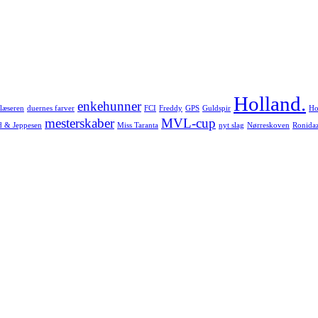
Holland.
enkehunner
læseren
duernes farver
FCI
Freddy
GPS
Guldspir
Ho
mesterskaber
MVL-cup
d & Jeppesen
Miss Taranta
nyt slag
Nørreskoven
Ronida