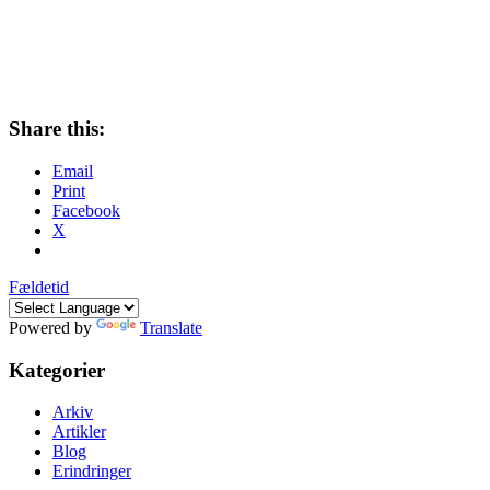
Share this:
Email
Print
Facebook
X
Fældetid
Powered by
Translate
Kategorier
Arkiv
Artikler
Blog
Erindringer