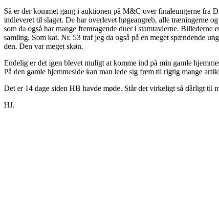
Så er der kommet gang i auktionen på M&C over finaleungerne fra DAP
indleveret til slaget. De har overlevet høgeangreb, alle træningerne o
som da også har mange fremragende duer i stamtavlerne. Billederne e
samling. Som kat. Nr. 53 traf jeg da også på en meget spændende ung
den. Den var meget skøn.
Endelig er det igen blevet muligt at komme ind på min gamle hjemmes
På den gamle hjemmeside kan man lede sig frem til rigtig mange artikl
Det er 14 dage siden HB havde møde. Står det virkeligt så dårligt til 
HJ.