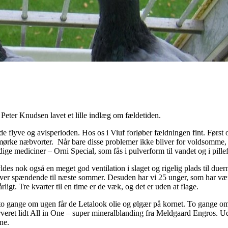
 Peter Knudsen lavet et lille indlæg om fældetiden.
m både flyve og avlsperioden. Hos os i Viuf forløber fældningen fint. Før
dt mørke næbvorter. Når bare disse problemer ikke bliver for voldsomme,
ge mediciner – Orni Special, som fås i pulverform til vandet og i pille
ldes nok også en meget god ventilation i slaget og rigelig plads til duer
bliver spændende til næste sommer. Desuden har vi 25 unger, som har væ
rligt. Tre kvarter til en time er de væk, og det er uden at flage.
 to gange om ugen får de Letalook olie og ølgær på kornet. To gange om
veret lidt All in One – super mineralblanding fra Meldgaard Engros. Ud
ne.