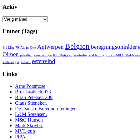
Arkiv
Arkiv
Emner (Tags)
Belgien
Antwerpen
beregningsområder
4i1 Mix
79
All-in-One
b
Olmen
juleaften
kanariefugle
KE. Brøgger.
kontrolur
krakterbog
Locco
M&C
Meldgaar
østenvind
vinterunger
Zieken
Links
Arne Porsmose
Brdr. brøbech 073.
Brian Petersen 209
Claus Stieneker.
De Danske Brevdueforeninger
L&M Sørensen.
M&C Hansen
Mark Skovbo.
MVL-cup
PIPA