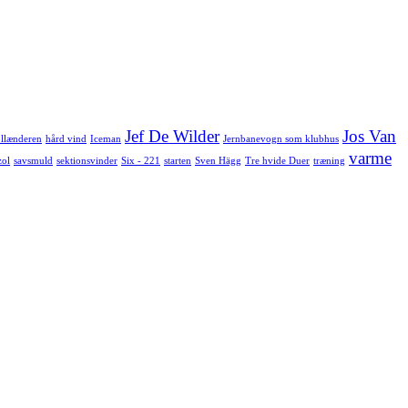
Jef De Wilder
Jos Van
llænderen
hård vind
Iceman
Jernbanevogn som klubhus
varme
zol
savsmuld
sektionsvinder
Six - 221
starten
Sven Hägg
Tre hvide Duer
træning