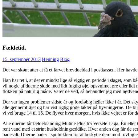
Fældetid.
15. september 2013
Henning
Blog
Det var skønt atter at få et farvet brevdueblad i postkassen. Her havde
Han har ret i, at det er mindst lige så vigtig en periode i slaget, so
vil nogle af duerne sidde med lidt fugtigt øje, opsvulmet øre eller li
flokken på naturlig måde. Varer de ved, så behandler jeg med nødvendi
Der var ingen problemer sidste år og foreløbig heller ikke i år. Det sky
alle gennemfløjet og har vist rigtig gode takter på flyvningerne. De 
vi vel bruge 14 til 15. De flyver hver morgen, hvis ikke vejret er for då
Alle duerne får fældeblanding Mutine Plus fra Versele Laga. Èn eller
rent vand med et strint husholdningseddike. Hver anden dag får de ser
badesalt. Duerne bader i sputnikken for at beskytte dem mod rovfugle