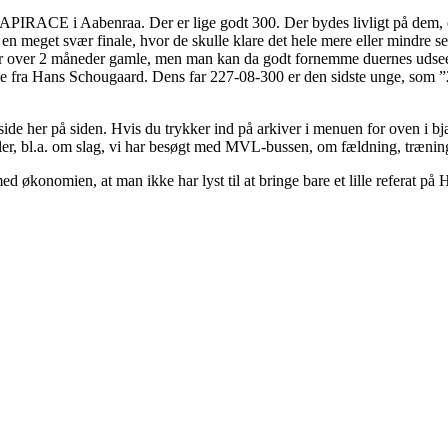
IRACE i Aabenraa. Der er lige godt 300. Der bydes livligt på dem, og
g en meget svær finale, hvor de skulle klare det hele mere eller mindre 
r over 2 måneder gamle, men man kan da godt fornemme duernes udseend
e fra Hans Schougaard. Dens far 227-08-300 er den sidste unge, som ”
ide her på siden. Hvis du trykker ind på arkiver i menuen for oven i
er, bl.a. om slag, vi har besøgt med MVL-bussen, om fældning, træning,
med økonomien, at man ikke har lyst til at bringe bare et lille referat p