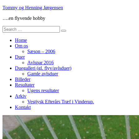
Skip
Tommy og Henning Jørgensen
to
….en flyvende hobby
content
Search
for:
Home
Om os
Sæson – 2006
Duer
Avlspar 2016
Duegalleri (gl. flyv/avlsduer)
Gamle avlsduer
Billeder
Resultater
Ugens resultater
Arkiv
Vestjysk Efterårs Træf i Vinderup.
Kontakt