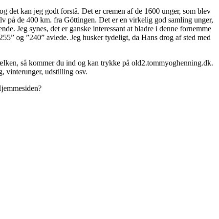
 det kan jeg godt forstå. Det er cremen af de 1600 unger, som blev
selv på de 400 km. fra Göttingen. Det er en virkelig god samling unger,
e. Jeg synes, det er ganske interessant at bladre i denne fornemme
255” og ”240” avlede. Jeg husker tydeligt, da Hans drog af sted med
 bjælken, så kommer du ind og kan trykke på old2.tommyoghenning.dk.
 vinterunger, udstilling osv.
å Hjemmesiden?