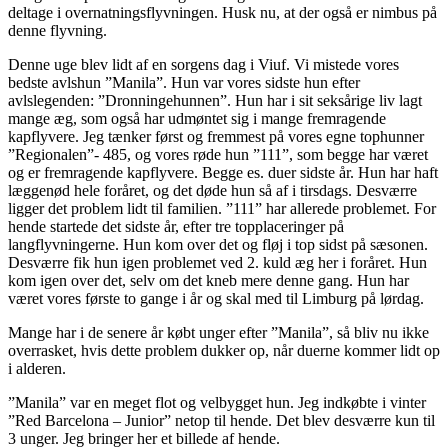
deltage i overnatningsflyvningen. Husk nu, at der også er nimbus på
denne flyvning.
Denne uge blev lidt af en sorgens dag i Viuf. Vi mistede vores
bedste avlshun ”Manila”. Hun var vores sidste hun efter
avlslegenden: ”Dronningehunnen”. Hun har i sit seksårige liv lagt
mange æg, som også har udmøntet sig i mange fremragende
kapflyvere. Jeg tænker først og fremmest på vores egne tophunner
”Regionalen”- 485, og vores røde hun ”111”, som begge har været
og er fremragende kapflyvere. Begge es. duer sidste år. Hun har haft
læggenød hele foråret, og det døde hun så af i tirsdags. Desværre
ligger det problem lidt til familien. ”111” har allerede problemet. For
hende startede det sidste år, efter tre topplaceringer på
langflyvningerne. Hun kom over det og fløj i top sidst på sæsonen.
Desværre fik hun igen problemet ved 2. kuld æg her i foråret. Hun
kom igen over det, selv om det kneb mere denne gang. Hun har
været vores første to gange i år og skal med til Limburg på lørdag.
Mange har i de senere år købt unger efter ”Manila”, så bliv nu ikke
overrasket, hvis dette problem dukker op, når duerne kommer lidt op
i alderen.
”Manila” var en meget flot og velbygget hun. Jeg indkøbte i vinter
”Red Barcelona – Junior” netop til hende. Det blev desværre kun til
3 unger. Jeg bringer her et billede af hende.