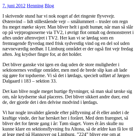
7. juni 2012
Henning
Blog
I skrivende stund har vi nok noget af det ringeste flyvevejr.
Østenvind – lidt stillestående vejr – smålummert – trusler om regn
fra meget mørke skyer. Man bliver helt i godt humør, når man så slår
op på vejrprognoserne via TV2, i øvrigt flot omtalt og demonstreret i
aftes under aftenvejret i TV2. Her kan vi se lørdag som en
fremragende flyvedag med frisk sydvestlig vind og en del sol uden
nævneværdig nedbør. I Limburg området er der også fint vejr fredag
aften. Jeg krydser fingre for, at det holder.
Det bliver ganske vist igen en dag uden de store muligheder i
sektionernes vestlige områder, men med de brede slip kan alt lade
sig gøre for topduerne. Vi så det i lørdags, specielt udført af Jørgen
Dalgaard i 183 – sektion 33.
Det kan blive nogle meget hurtige flyvninger, så man skal tænke sig
om, når krydserne skal placeres. Det bliver sikkert andre duer, end
de, der gjorde det i den delvise modvind i lørdags.
Vi har nogle invalider gående efter påflyvning af ét eller andet i de
kraftige vinde, der har hersket her i foråret. Med dem fraregnet, så
bliver det for første gang i år: Tøm slaget. Vores ét års skulle nu
kunne klare en sektionsflyvning fra Altona, så de ældre kan få lov til
at lege med på Hannover og Limburg. ”224” bliver ene om at