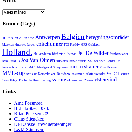
Arkiv
Arkiv
Emner (Tags)
Belgien
Antwerpen
beregningsområder
4i1 Mix
79
All-in-One
enkehunner
blæseren
duernes farver
FCI
Freddy
GPS
Guldspir
Holland.
Jef De Wilder
Hollænderen
hård vind
Iceman
Jernbanevogn
Jos Van Olmen
som klubhus
juleaften
kanariefugle
KE. Brøgger.
kontrolur
mesterskaber
krakterbog
Locco
M&C
Meldgaard & Jeppesen
Miss Taranta
MVL-cup
nyt slag
Nørreskoven
Ronidazol
savsmuld
sektionsvinder
Six - 221
starten
varme
østenvind
Sven Hägg
Tre hvide Duer
træning
vinterunger
Zieken
Links
Arne Porsmose
Brdr. brøbech 073.
Brian Petersen 209
Claus Stieneker.
De Danske Brevdueforeninger
L&M Sørensen.