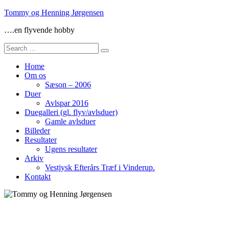
Skip
Tommy og Henning Jørgensen
to
….en flyvende hobby
content
Search
for:
Home
Om os
Sæson – 2006
Duer
Avlspar 2016
Duegalleri (gl. flyv/avlsduer)
Gamle avlsduer
Billeder
Resultater
Ugens resultater
Arkiv
Vestjysk Efterårs Træf i Vinderup.
Kontakt