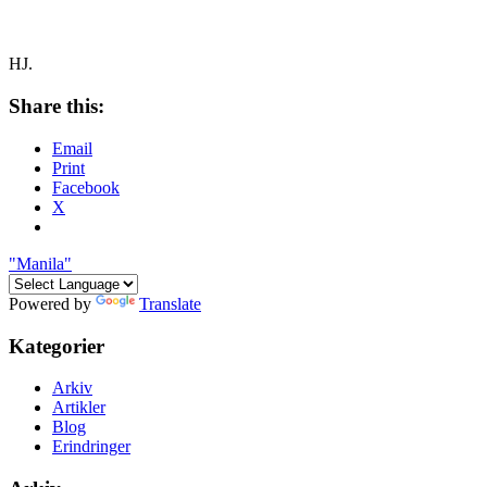
HJ.
Share this:
Email
Print
Facebook
X
"Manila"
Powered by
Translate
Kategorier
Arkiv
Artikler
Blog
Erindringer