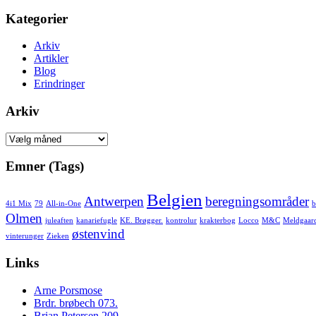
Kategorier
Arkiv
Artikler
Blog
Erindringer
Arkiv
Arkiv
Emner (Tags)
Belgien
Antwerpen
beregningsområder
4i1 Mix
79
All-in-One
b
Olmen
juleaften
kanariefugle
KE. Brøgger.
kontrolur
krakterbog
Locco
M&C
Meldgaar
østenvind
vinterunger
Zieken
Links
Arne Porsmose
Brdr. brøbech 073.
Brian Petersen 209