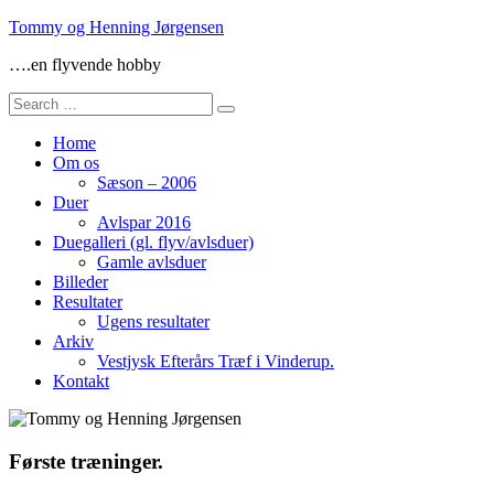
Skip
Tommy og Henning Jørgensen
to
….en flyvende hobby
content
Search
for:
Home
Om os
Sæson – 2006
Duer
Avlspar 2016
Duegalleri (gl. flyv/avlsduer)
Gamle avlsduer
Billeder
Resultater
Ugens resultater
Arkiv
Vestjysk Efterårs Træf i Vinderup.
Kontakt
Første træninger.