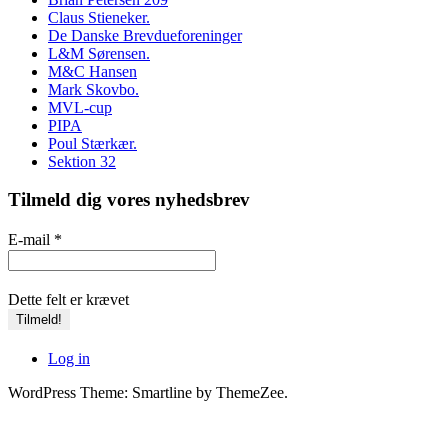
Claus Stieneker.
De Danske Brevdueforeninger
L&M Sørensen.
M&C Hansen
Mark Skovbo.
MVL-cup
PIPA
Poul Stærkær.
Sektion 32
Tilmeld dig vores nyhedsbrev
E-mail
*
Dette felt er krævet
Log in
WordPress Theme: Smartline by ThemeZee.