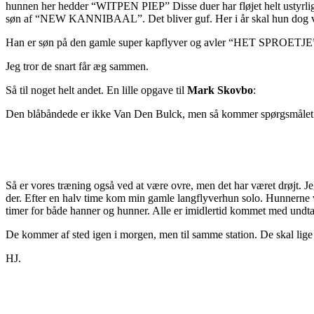
hunnen her hedder “WITPEN PIEP” Disse duer har fløjet helt ustyrligt 
søn af “NEW KANNIBAAL”. Det bliver guf. Her i år skal hun dog væ
Han er søn på den gamle super kapflyver og avler “HET SPROETJE”. 
Jeg tror de snart får æg sammen.
Så til noget helt andet. En lille opgave til
Mark Skovbo
:
Den blåbåndede er ikke Van Den Bulck, men så kommer spørgsmålet:
Så er vores træning også ved at være ovre, men det har været drøjt. J
der. Efter en halv time kom min gamle langflyverhun solo. Hunnerne va
timer for både hanner og hunner. Alle er imidlertid kommet med undta
De kommer af sted igen i morgen, men til samme station. De skal lige
HJ.