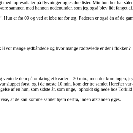
med topresultater på flyvninger og es due lister. Min hun her har såled
re sammen med hannen nedenunder, som jeg også blev lidt fanget af
Hun er fra 09 og ved at løbe tør for æg. Faderen er også én af de 
 Hvor mange rødbåndede og hvor mange rødtavlede er der i flokken?
eg ventede dem på omkring et kvarter – 20 min., men der kom ingen, jeg 
r sluppet først, og i de næste 10 min. kom der tre samlet Herefter var
gelse af en hun, som sidste år, som unge, opholdt sig nede hos Torkil
 vise, at de kan komme samlet hjem derfra, inden afstanden øges.