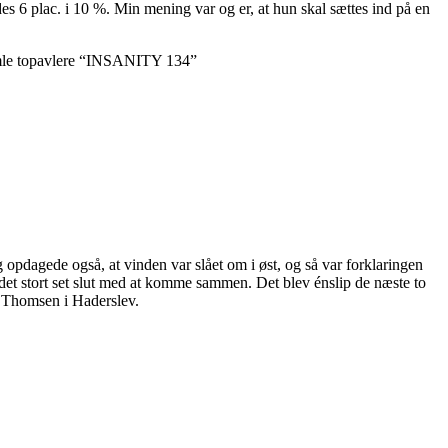
es 6 plac. i 10 %. Min mening var og er, at hun skal sættes ind på en
.
gamle topavlere “INSANITY 134”
opdagede også, at vinden var slået om i øst, og så var forklaringen
 det stort set slut med at komme sammen. Det blev énslip de næste to
d Thomsen i Haderslev.