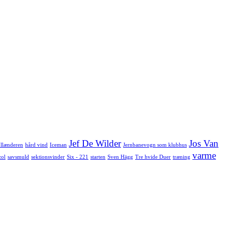
Jef De Wilder
Jos Van
llænderen
hård vind
Iceman
Jernbanevogn som klubhus
varme
zol
savsmuld
sektionsvinder
Six - 221
starten
Sven Hägg
Tre hvide Duer
træning