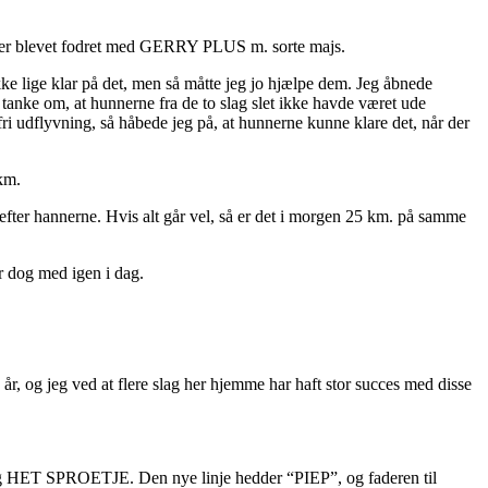
de er blevet fodret med GERRY PLUS m. sorte majs.
ke lige klar på det, men så måtte jeg jo hjælpe dem. Jeg åbnede
 tanke om, at hunnerne fra de to slag slet ikke havde været ude
ri udflyvning, så håbede jeg på, at hunnerne kunne klare det, når der
 km.
ter hannerne. Hvis alt går vel, så er det i morgen 25 km. på samme
r dog med igen i dag.
 år, og jeg ved at flere slag her hjemme har haft stor succes med disse
ring HET SPROETJE. Den nye linje hedder “PIEP”, og faderen til