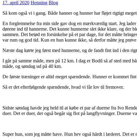
17. april 2020
Henning
Blog
Så kom også vi i gang. Både hanner og hunner har fløjet rigtigt meg
En forglemmelse fra min side gav dog en mærkværdig start. Jeg lader a
dørene ind til hannerne. Det kunne hunnerne slet ikke klare, og der bl
sammen. Det betød en forsinkelse på et par dage, for det måtte bringes
var rum og god tid. Kun en hun kunne ikke, så derfor måtte jeg prøve
Næste dag kørte jeg først med hunnerne, og de fandt fint ind i den rig
I går på samme måde, men på 12 km. I dag er Bodil så af sted med bå
måde, og søndag ud på 40 km.
De første træninger er altid meget spændende. Hunner er kommet fint 
Så er det efterfølgende spændende, hvad vi får lov til fremover.
Sidste søndag havde jeg held til at købe et par af duerne fra Ivo Rende
duer. Det er duer, der også begår sig flot på langflyvninger. Duerne v
Super hun, som jeg måtte have. Hun hev også hårdt i læderet. Det er