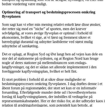
bedste vurdering være muligt.
Optimering af transport og beslutningsprocessen omkring
flyveplanen
Som sagt kan vi efter min mening relativt enkelt løse disse ønsker,
der retter sig mod en ”niche” af sporten, men det kræver
selvfølgelig, at vores øvrige flyveplan er optimal i forhold til
økonomien, hvilket vi sige, at vi først og fremmest sikrer et
bæredygtigt dueantal og udnytter lastbilerne ved størst mulig
udnyttelse af samkøring.
Det er oplagt, at Region Syd og Øst langt hen ad vejen kan dele en
stor del af stationerne på sydruten, og at Region Nord kan bruge
nogle af deres stationer på mellemdistancen som endags-
langflyvninger, og det er sådan set allerede implementeret i den
foreliggende kapflyvningsplan, hvilket er helt fint.
Et stort problem i forhold til at sikre disse muligheder er
beslutningsprocessen omkring flyveplanen. I dag drøftes denne i et
åbent forum på regionsmøder, der stort set kun er en informativ
forsamling. Efterfølgende munder dette ud i hovedbestyrelsens
forslag til kapflyvningsplanen, der indstilles til vedtagelse på
repræsentantskabsmødet. Her er der risiko for, at der udbryder kaos i
relation til ændringsforslagene, som potentielt kan betyde, at