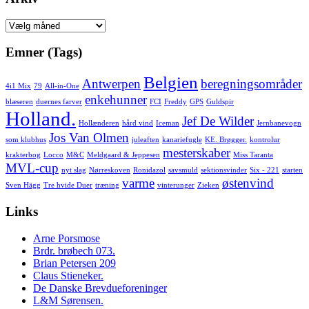
Arkiv
Emner (Tags)
Belgien
Antwerpen
beregningsområder
4i1 Mix
79
All-in-One
enkehunner
blæseren
duernes farver
FCI
Freddy
GPS
Guldspir
Holland.
Jef De Wilder
Hollænderen
hård vind
Iceman
Jernbanevogn
Jos Van Olmen
som klubhus
juleaften
kanariefugle
KE. Brøgger.
kontrolur
mesterskaber
krakterbog
Locco
M&C
Meldgaard & Jeppesen
Miss Taranta
MVL-cup
nyt slag
Nørreskoven
Ronidazol
savsmuld
sektionsvinder
Six - 221
starten
varme
østenvind
Sven Hägg
Tre hvide Duer
træning
vinterunger
Zieken
Links
Arne Porsmose
Brdr. brøbech 073.
Brian Petersen 209
Claus Stieneker.
De Danske Brevdueforeninger
L&M Sørensen.