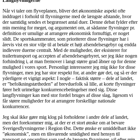
Langflyvningerne
Når vi taler om flyveplanen, bliver det økonomiske aspekt ofte
inddraget i forhold til flyvningerne med de længste afstande, hvor
der samtidig sendes et begrænset antal duer. Denne debat fylder efter
min mening for meget, og argumentet om, at sådanne flyvninger pr.
definition er umulige at arrangere økonomisk fornuftigt, er noget
slidt. De sportskammerater, som prioriterer disse flyvninger har i
årevis vist en stor vilje til at betale et højt afsendelsesgebyr og endda
indlevere duerne centralt. Med de muligheder, der eksisterer for
trailertransport og accepten af afsendelsesgebyret, ser jeg ikke nogen
forhindring i, at man fremover i langt større grad åbner op for denne
mulighed i vores sport. Personligt interesserer jeg mig ikke for disse
flyvninger, men jeg har stor respekt for, at andre gør det, og så er der
yderligere et vigtigt aspekt: I nogle – faktisk større – dele af landet,
er ”befolkningstætheden” af brevduefolk så lille, at korte flyvninger
fører helt urimelige konkurrencebetingelser med sig. Disse
langflyvninger kan med stor fordel bruges af disse slag, ligesom vi
får større muligheder for at arrangere forskellige nationale
konkurrencer.
Jeg skal ikke gøre mig klog på forholdene i andre dele af landet,
men det forekommer mig, at der er et stort ønske om at bevare
Sverigesflyvningerne i Region Øst. Dette ønske er umiddelbart ikke
”økonomisk”, men en tilsvarende smidighed med hensyn til
transport og opsamling som ved de længste flyvninger, vil efter min