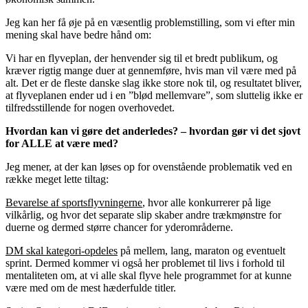
Jeg kan her få øje på en væsentlig problemstilling, som vi efter min
mening skal have bedre hånd om:
Vi har en flyveplan, der henvender sig til et bredt publikum, og
kræver rigtig mange duer at gennemføre, hvis man vil være med på
alt. Det er de fleste danske slag ikke store nok til, og resultatet bliver,
at flyveplanen ender ud i en ”blød mellemvare”, som sluttelig ikke er
tilfredsstillende for nogen overhovedet.
Hvordan kan vi gøre det anderledes? – hvordan gør vi det sjovt
for ALLE at være med?
Jeg mener, at der kan løses op for ovenstående problematik ved en
række meget lette tiltag:
Bevarelse af sportsflyvningerne
, hvor alle konkurrerer på lige
vilkårlig, og hvor det separate slip skaber andre trækmønstre for
duerne og dermed større chancer for yderområderne.
DM skal kategori-opdeles
på mellem, lang, maraton og eventuelt
sprint. Dermed kommer vi også her problemet til livs i forhold til
mentaliteten om, at vi alle skal flyve hele programmet for at kunne
være med om de mest hæderfulde titler.