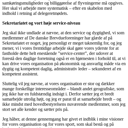
samkøringsmuligheder og billiggørelse af flyvningerne må opgives.
Her skal vi arbejde mere systematisk – efter en skabelon med
indhold i retning af delegeretmødets.
Sekretariatet og vort høje service-niveau
Jeg skal ikke undlade at nævne, at den service og dygtighed, vi som
medlemmer af De danske Brevdueforeninger har glæde af på
Sekretariatet er noget, jeg personligt er meget taknemlig for, og jeg
mener, vi i vores fremtidige arbejde skal gøre vores yderste for at
fastholde dette helt enestående ”service-center”, der udover at
forestå den daglige forretning også er en hjørnesten i forhold til, at vi
kan drive vores organisation på økonomisk og ansvarlig måde via en
dygtig og kompetent daglig, administrativ leder – sekunderet af en
kompetent assistent.
Sluttelig vil jeg nævne, at vores organisation er stor og dækker
mange forskellige interesseområder – blandt andet geografiske, som
jeg ikke har en fuldstændig indsigt i. Derfor sætter jeg et bredt
samarbejde utrolig højt, og jeg er parat til at samarbejde bredt – og
ikke mindst med hovedbestyrelsens nuværende medlemmer, som jeg
stort set alle kender og sætter pris på.
Jeg håber, at denne gennemgang har givet et indblik i mine visioner
for vores organisation og for vores sport, som skal bestå og på