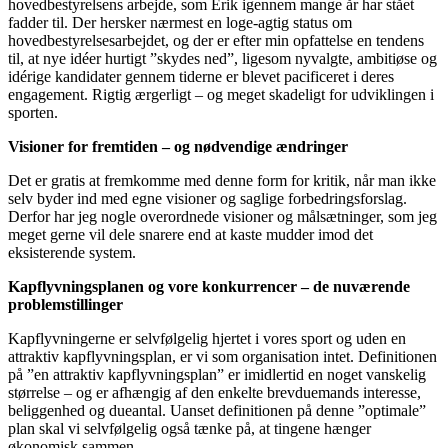
hovedbestyrelsens arbejde, som Erik igennem mange år har stået
fadder til. Der hersker nærmest en loge-agtig status om
hovedbestyrelsesarbejdet, og der er efter min opfattelse en tendens
til, at nye idéer hurtigt ”skydes ned”, ligesom nyvalgte, ambitiøse og
idérige kandidater gennem tiderne er blevet pacificeret i deres
engagement. Rigtig ærgerligt – og meget skadeligt for udviklingen i
sporten.
Visioner for fremtiden – og nødvendige ændringer
Det er gratis at fremkomme med denne form for kritik, når man ikke
selv byder ind med egne visioner og saglige forbedringsforslag.
Derfor har jeg nogle overordnede visioner og målsætninger, som jeg
meget gerne vil dele snarere end at kaste mudder imod det
eksisterende system.
Kapflyvningsplanen og vore konkurrencer – de nuværende
problemstillinger
Kapflyvningerne er selvfølgelig hjertet i vores sport og uden en
attraktiv kapflyvningsplan, er vi som organisation intet. Definitionen
på ”en attraktiv kapflyvningsplan” er imidlertid en noget vanskelig
størrelse – og er afhængig af den enkelte brevduemands interesse,
beliggenhed og dueantal. Uanset definitionen på denne ”optimale”
plan skal vi selvfølgelig også tænke på, at tingene hænger
økonomisk sammen.