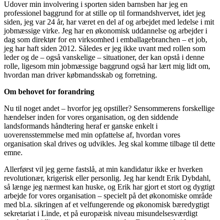
Udover min involvering i sporten siden barnsben har jeg en
professionel baggrund for at stille op til formandshvervet, idet jeg
siden, jeg var 24 år, har været en del af og arbejdet med ledelse i mit
jobmæssige virke. Jeg har en økonomisk uddannelse og arbejder i
dag som direktør for en virksomhed i emballagebranchen – et job,
jeg har haft siden 2012. Således er jeg ikke uvant med rollen som
leder og de – også vanskelige – situationer, der kan opstå i denne
rolle, ligesom min jobmæssige baggrund også har lært mig lidt om,
hvordan man driver købmandsskab og forretning.
Om behovet for forandring
Nu til noget andet – hvorfor jeg opstiller? Sensommerens forskellige
hændelser inden for vores organisation, og den siddende
landsformands håndtering heraf er ganske enkelt i
uoverensstemmelse med min opfattelse af, hvordan vores
organisation skal drives og udvikles. Jeg skal komme tilbage til dette
emne.
Allerførst vil jeg gerne fastslå, at min kandidatur ikke er hverken
revolutionær, krigerisk eller personlig. Jeg har kendt Erik Dybdahl,
så længe jeg nærmest kan huske, og Erik har gjort et stort og dygtigt
arbejde for vores organisation – specielt på det økonomiske område
med bl.a. sikringen af et velfungerende og økonomisk bæredygtigt
sekretariat i Linde, et på europæisk niveau misundelsesværdigt