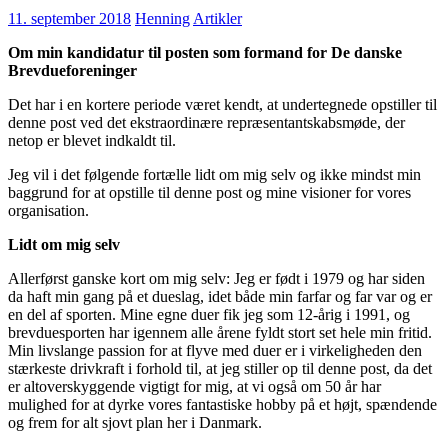
11. september 2018
Henning
Artikler
Om min kandidatur til posten som formand for De danske
Brevdueforeninger
Det har i en kortere periode været kendt, at undertegnede opstiller til
denne post ved det ekstraordinære repræsentantskabsmøde, der
netop er blevet indkaldt til.
Jeg vil i det følgende fortælle lidt om mig selv og ikke mindst min
baggrund for at opstille til denne post og mine visioner for vores
organisation.
Lidt om mig selv
Allerførst ganske kort om mig selv: Jeg er født i 1979 og har siden
da haft min gang på et dueslag, idet både min farfar og far var og er
en del af sporten. Mine egne duer fik jeg som 12-årig i 1991, og
brevduesporten har igennem alle årene fyldt stort set hele min fritid.
Min livslange passion for at flyve med duer er i virkeligheden den
stærkeste drivkraft i forhold til, at jeg stiller op til denne post, da det
er altoverskyggende vigtigt for mig, at vi også om 50 år har
mulighed for at dyrke vores fantastiske hobby på et højt, spændende
og frem for alt sjovt plan her i Danmark.