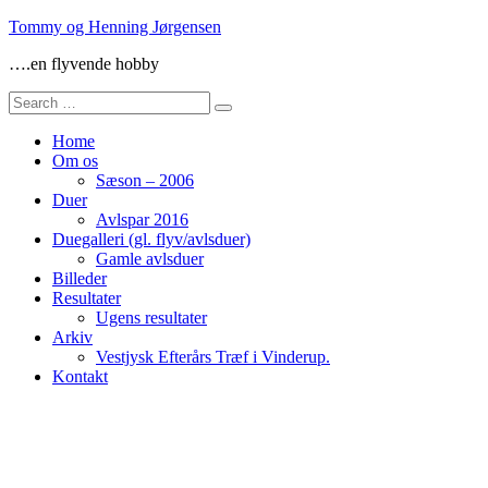
Skip
Tommy og Henning Jørgensen
to
….en flyvende hobby
content
Search
for:
Home
Om os
Sæson – 2006
Duer
Avlspar 2016
Duegalleri (gl. flyv/avlsduer)
Gamle avlsduer
Billeder
Resultater
Ugens resultater
Arkiv
Vestjysk Efterårs Træf i Vinderup.
Kontakt