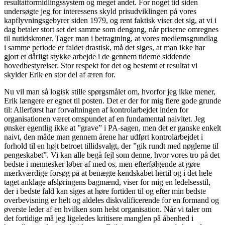
resultatformidlingssystem og meget andet. For noget tid siden
undersøgte jeg for interessens skyld prisudviklingen på vores
kapflyvningsgebyrer siden 1979, og rent faktisk viser det sig, at vi i
dag betaler stort set det samme som dengang, når priserne omregnes
til nutidskroner. Tager man i betragtning, at vores medlemsgrundlag
i samme periode er faldet drastisk, må det siges, at man ikke har
gjort et dårligt stykke arbejde i de gennem tiderne siddende
hovedbestyrelser. Stor respekt for det og bestemt et resultat vi
skylder Erik en stor del af æren for.
Nu vil man så logisk stille spørgsmålet om, hvorfor jeg ikke mener,
Erik længere er egnet til posten. Det er der for mig flere gode grunde
til: Allerførst har forvaltningen af kontrolarbejdet inden for
organisationen været omspundet af en fundamental naivitet. Jeg
ønsker egentlig ikke at ”grave” i PA-sagen, men det er ganske enkelt
naivt, den måde man gennem årene har udført kontrolarbejdet i
forhold til en højt betroet tillidsvalgt, der ”gik rundt med nøglerne til
pengeskabet”. Vi kan alle begå fejl som denne, hvor vores tro på det
bedste i mennesker løber af med os, men efterfølgende at gøre
mærkværdige forsøg på at benægte kendskabet hertil og i det hele
taget anklage afsløringens bagmænd, viser for mig en ledelsesstil,
der i bedste fald kan siges at høre fortiden til og efter min bedste
overbevisning er helt og aldeles diskvalificerende for en formand og
øverste leder af en hvilken som helst organisation. Når vi taler om
det fortidige må jeg ligeledes kritisere manglen på åbenhed i