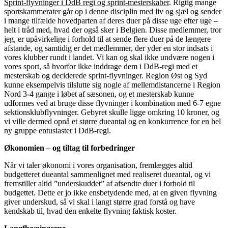
Sprint-flyvninger i DdB regi og sprint-mesterskaber
. Rigtig mange
sportskammerater går op i denne disciplin med liv og sjæl og sender
i mange tilfælde hovedparten af deres duer på disse uge efter uge –
helt i tråd med, hvad der også sker i Belgien. Disse medlemmer, tror
jeg, er upåvirkelige i forhold til at sende flere duer på de længere
afstande, og samtidig er det medlemmer, der yder en stor indsats i
vores klubber rundt i landet. Vi kan og skal ikke undvære nogen i
vores sport, så hvorfor ikke inddrage dem i DdB-regi med et
mesterskab og deciderede sprint-flyvninger. Region Øst og Syd
kunne eksempelvis tilslutte sig nogle af mellemdistancerne i Region
Nord 3-4 gange i løbet af sæsonen, og et mesterskab kunne
udformes ved at bruge disse flyvninger i kombination med 6-7 egne
sektionsklubflyvninger. Gebyret skulle ligge omkring 10 kroner, og
vi ville dermed opnå et større dueantal og en konkurrence for en hel
ny gruppe entusiaster i DdB-regi.
Økonomien – og tiltag til forbedringer
Når vi taler økonomi i vores organisation, fremlægges altid
budgetteret dueantal sammenlignet med realiseret dueantal, og vi
fremstiller altid ”underskuddet” af afsendte duer i forhold til
budgettet. Dette er jo ikke ensbetydende med, at en given flyvning
giver underskud, så vi skal i langt større grad forstå og have
kendskab til, hvad den enkelte flyvning faktisk koster.