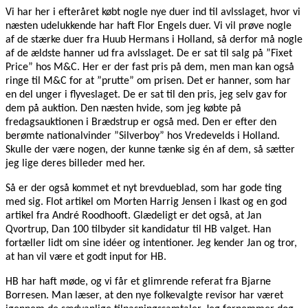
Vi har her i efteråret købt nogle nye duer ind til avlsslaget, hvor vi
næsten udelukkende har haft Flor Engels duer. Vi vil prøve nogle
af de stærke duer fra Huub Hermans i Holland, så derfor må nogle
af de ældste hanner ud fra avlsslaget. De er sat til salg på ”Fixet
Price” hos M&C. Her er der fast pris på dem, men man kan også
ringe til M&C for at ”prutte” om prisen. Det er hanner, som har
en del unger i flyveslaget. De er sat til den pris, jeg selv gav for
dem på auktion. Den næsten hvide, som jeg købte på
fredagsauktionen i Brædstrup er også med. Den er efter den
berømte nationalvinder ”Silverboy” hos Vredevelds i Holland.
Skulle der være nogen, der kunne tænke sig én af dem, så sætter
jeg lige deres billeder med her.
Så er der også kommet et nyt brevdueblad, som har gode ting
med sig. Flot artikel om Morten Harrig Jensen i Ikast og en god
artikel fra André Roodhooft. Glædeligt er det også, at Jan
Qvortrup, Dan 100 tilbyder sit kandidatur til HB valget. Han
fortæller lidt om sine idéer og intentioner. Jeg kender Jan og tror,
at han vil være et godt input for HB.
HB har haft møde, og vi får et glimrende referat fra Bjarne
Borresen. Man læser, at den nye folkevalgte revisor har været