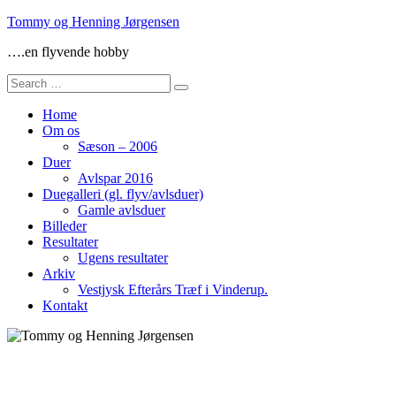
Skip
Tommy og Henning Jørgensen
to
….en flyvende hobby
content
Search
for:
Home
Om os
Sæson – 2006
Duer
Avlspar 2016
Duegalleri (gl. flyv/avlsduer)
Gamle avlsduer
Billeder
Resultater
Ugens resultater
Arkiv
Vestjysk Efterårs Træf i Vinderup.
Kontakt