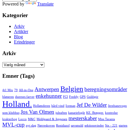
Powered by
Translate
Kategorier
Arkiv
Artikler
Blog
Erindringer
Arkiv
Arkiv
Emner (Tags)
Belgien
Antwerpen
beregningsområder
4i1 Mix
79
All-in-One
enkehunner
blæseren
duernes farver
FCI
Freddy
GPS
Guldspir
Holland.
Jef De Wilder
Hollænderen
hård vind
Iceman
Jernbanevogn
Jos Van Olmen
som klubhus
juleaften
kanariefugle
KE. Brøgger.
kontrolur
mesterskaber
krakterbog
Locco
M&C
Meldgaard & Jeppesen
Miss Taranta
MVL-cup
nyt slag
Nørreskoven
Ronidazol
savsmuld
sektionsvinder
Six - 221
starten