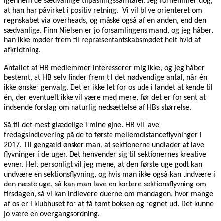
igennem de sædvanlige tilpasningssamtaler. Jeg fornemmer dog,
at han har påvirket i positiv retning. Vi vil blive orienteret om
regnskabet via overheads, og måske også af en anden, end den
sædvanlige. Finn Nielsen er jo forsamlingens mand, og jeg håber,
han ikke møder frem til repræsentantskabsmødet helt hvid af
afkridtning.
Antallet af HB medlemmer interesserer mig ikke, og jeg håber
bestemt, at HB selv finder frem til det nødvendige antal, når én
ikke ønsker genvalg. Det er ikke let for os ude i landet at kende til
én, der eventuelt ikke vil være med mere, før det er for sent at
indsende forslag om naturlig nedsættelse af HBs størrelse.
Så til det mest glædelige i mine øjne. HB vil lave
fredagsindlevering på de to første mellemdistanceflyvninger i
2017. Til gengæld ønsker man, at sektionerne undlader at lave
flyvninger i de uger. Det henvender sig til sektionernes kreative
evner. Helt personligt vil jeg mene, at den første uge godt kan
undvære en sektionsflyvning, og hvis man ikke også kan undvære i
den næste uge, så kan man lave en kortere sektionsflyvning om
tirsdagen, så vi kan indlevere duerne om mandagen, hvor mange
af os er i klubhuset for at få tømt boksen og regnet ud. Det kunne
jo være en overgangsordning.