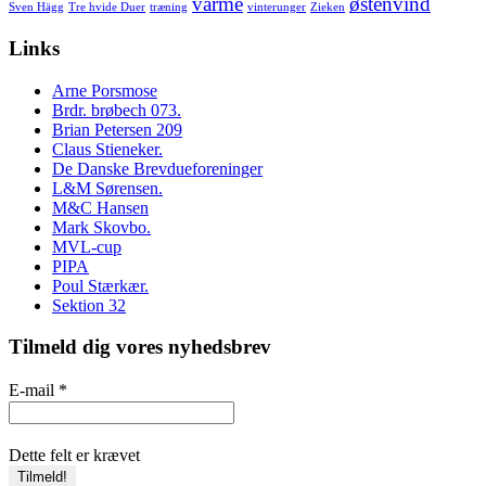
varme
østenvind
Sven Hägg
Tre hvide Duer
træning
vinterunger
Zieken
Links
Arne Porsmose
Brdr. brøbech 073.
Brian Petersen 209
Claus Stieneker.
De Danske Brevdueforeninger
L&M Sørensen.
M&C Hansen
Mark Skovbo.
MVL-cup
PIPA
Poul Stærkær.
Sektion 32
Tilmeld dig vores nyhedsbrev
E-mail
*
Dette felt er krævet