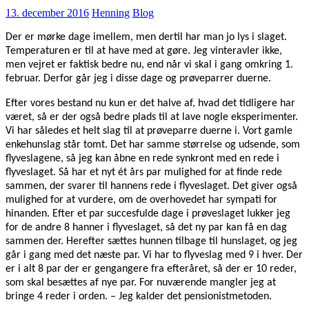
13. december 2016
Henning
Blog
Der er mørke dage imellem, men dertil har man jo lys i slaget.
Temperaturen er til at have med at gøre. Jeg vinteravler ikke,
men vejret er faktisk bedre nu, end når vi skal i gang omkring 1.
februar. Derfor går jeg i disse dage og prøveparrer duerne.
Efter vores bestand nu kun er det halve af, hvad det tidligere har
været, så er der også bedre plads til at lave nogle eksperimenter.
Vi har således et helt slag til at prøveparre duerne i. Vort gamle
enkehunslag står tomt. Det har samme størrelse og udsende, som
flyveslagene, så jeg kan åbne en rede synkront med en rede i
flyveslaget. Så har et nyt ét års par mulighed for at finde rede
sammen, der svarer til hannens rede i flyveslaget. Det giver også
mulighed for at vurdere, om de overhovedet har sympati for
hinanden. Efter et par succesfulde dage i prøveslaget lukker jeg
for de andre 8 hanner i flyveslaget, så det ny par kan få en dag
sammen der. Herefter sættes hunnen tilbage til hunslaget, og jeg
går i gang med det næste par. Vi har to flyveslag med 9 i hver. Der
er i alt 8 par der er gengangere fra efteråret, så der er 10 reder,
som skal besættes af nye par. For nuværende mangler jeg at
bringe 4 reder i orden. – Jeg kalder det pensionistmetoden.