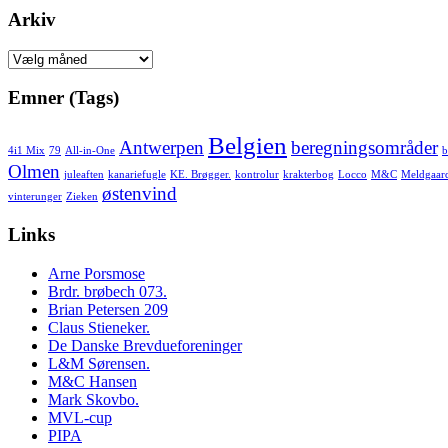
Arkiv
Arkiv
Emner (Tags)
Belgien
Antwerpen
beregningsområder
4i1 Mix
79
All-in-One
b
Olmen
juleaften
kanariefugle
KE. Brøgger.
kontrolur
krakterbog
Locco
M&C
Meldgaar
østenvind
vinterunger
Zieken
Links
Arne Porsmose
Brdr. brøbech 073.
Brian Petersen 209
Claus Stieneker.
De Danske Brevdueforeninger
L&M Sørensen.
M&C Hansen
Mark Skovbo.
MVL-cup
PIPA