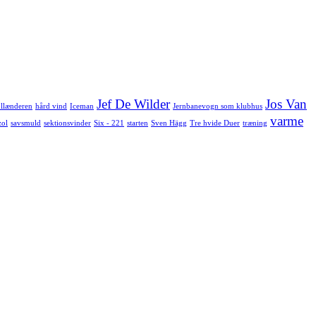
Jef De Wilder
Jos Van
llænderen
hård vind
Iceman
Jernbanevogn som klubhus
varme
zol
savsmuld
sektionsvinder
Six - 221
starten
Sven Hägg
Tre hvide Duer
træning