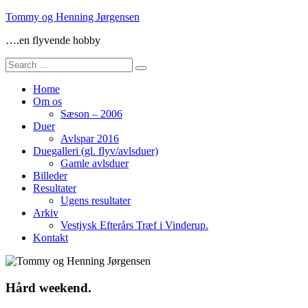
Skip
Tommy og Henning Jørgensen
to
….en flyvende hobby
content
Search
for:
Home
Om os
Sæson – 2006
Duer
Avlspar 2016
Duegalleri (gl. flyv/avlsduer)
Gamle avlsduer
Billeder
Resultater
Ugens resultater
Arkiv
Vestjysk Efterårs Træf i Vinderup.
Kontakt
Hård weekend.