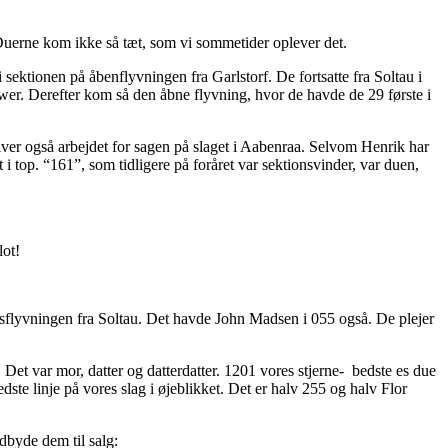
. Duerne kom ikke så tæt, som vi sommetider oplever det.
ektionen på åbenflyvningen fra Garlstorf. De fortsatte fra Soltau i
er. Derefter kom så den åbne flyvning, hvor de havde de 29 første i
liver også arbejdet for sagen på slaget i Aabenraa. Selvom Henrik har
t i top. “161”, som tidligere på foråret var sektionsvinder, var duen,
lot!
ortsflyvningen fra Soltau. Det havde John Madsen i 055 også. De plejer
. Det var mor, datter og datterdatter. 1201 vores stjerne- bedste es due
dste linje på vores slag i øjeblikket. Det er halv 255 og halv Flor
udbyde dem til salg: