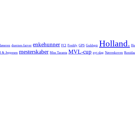
Holland.
enkehunner
læseren
duernes farver
FCI
Freddy
GPS
Guldspir
Ho
mesterskaber
MVL-cup
d & Jeppesen
Miss Taranta
nyt slag
Nørreskoven
Ronida