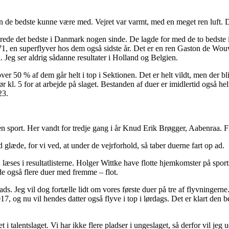
t kun de bedste kunne være med. Vejret var varmt, med en meget ren luft
de det bedste i Danmark nogen sinde. De lagde for med de to bedste i s
1, en superflyver hos dem også sidste år. Det er en ren Gaston de Wouw
 Jeg ser aldrig sådanne resultater i Holland og Belgien.
er 50 % af dem går helt i top i Sektionen. Det er helt vildt, men der b
r kl. 5 for at arbejde på slaget. Bestanden af duer er imidlertid også hel
23.
en sport. Her vandt for tredje gang i år Knud Erik Brøgger, Aabenraa. F
glæde, for vi ved, at under de vejrforhold, så taber duerne fart op ad.
kan læses i resultatlisterne. Holger Wittke have flotte hjemkomster på sp
e også flere duer med fremme – flot.
ds. Jeg vil dog fortælle lidt om vores første duer på tre af flyvningerne
, og nu vil hendes datter også flyve i top i lørdags. Det er klart den be
i talentslaget. Vi har ikke flere pladser i ungeslaget, så derfor vil jeg 