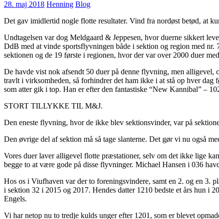
28. maj 2018
Henning
Blog
Det gav imidlertid nogle flotte resultater. Vind fra nordøst betød, a
Undtagelsen var dog Meldgaard & Jeppesen, hvor duerne sikkert levere
DdB med at vinde sportsflyvningen både i sektion og region med nr. 7
sektionen og de 19 første i regionen, hvor der var over 2000 duer med.
De havde vist nok afsendt 50 duer på denne flyvning, men alligevel, ov
travlt i virksomheden, så forhindrer det ham ikke i at stå op hver dag fø
som atter gik i top. Han er efter den fantastiske “New Kannibal” – 10
STORT TILLYKKE TIL M&J.
Den eneste flyvning, hvor de ikke blev sektionsvinder, var på sektion
Den øvrige del af sektion må så tage slanterne. Det gør vi nu også med 
Vores duer laver alligevel flotte præstationer, selv om det ikke lige 
begge to at være gode på disse flyvninger. Michael Hansen i 036 havd
Hos os i Viufhaven var der to foreningsvindere, samt en 2. og en 3. pla
i sektion 32 i 2015 og 2017. Hendes datter 1210 bedste et års hun i 2017
Engels.
Vi har netop nu to tredje kulds unger efter 1201, som er blevet opmadet 