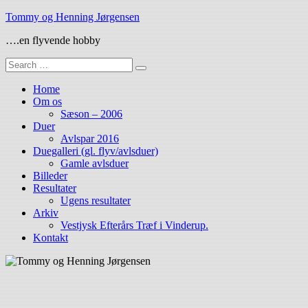
Skip
Tommy og Henning Jørgensen
to
….en flyvende hobby
content
Search
for:
Home
Om os
Sæson – 2006
Duer
Avlspar 2016
Duegalleri (gl. flyv/avlsduer)
Gamle avlsduer
Billeder
Resultater
Ugens resultater
Arkiv
Vestjysk Efterårs Træf i Vinderup.
Kontakt