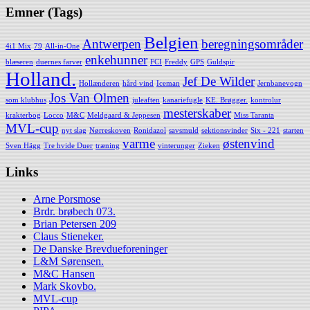
Emner (Tags)
Belgien
Antwerpen
beregningsområder
4i1 Mix
79
All-in-One
enkehunner
blæseren
duernes farver
FCI
Freddy
GPS
Guldspir
Holland.
Jef De Wilder
Hollænderen
hård vind
Iceman
Jernbanevogn
Jos Van Olmen
som klubhus
juleaften
kanariefugle
KE. Brøgger.
kontrolur
mesterskaber
krakterbog
Locco
M&C
Meldgaard & Jeppesen
Miss Taranta
MVL-cup
nyt slag
Nørreskoven
Ronidazol
savsmuld
sektionsvinder
Six - 221
starten
varme
østenvind
Sven Hägg
Tre hvide Duer
træning
vinterunger
Zieken
Links
Arne Porsmose
Brdr. brøbech 073.
Brian Petersen 209
Claus Stieneker.
De Danske Brevdueforeninger
L&M Sørensen.
M&C Hansen
Mark Skovbo.
MVL-cup