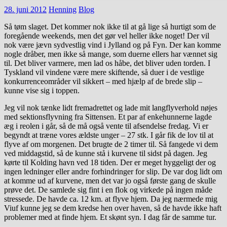
28. juni 2012
Henning
Blog
Så tøm slaget. Det kommer nok ikke til at gå lige så hurtigt som de
foregående weekends, men det gør vel heller ikke noget! Der vil
nok være jævn sydvestlig vind i Jylland og på Fyn. Der kan komme
nogle dråber, men ikke så mange, som duerne ellers har vænnet sig
til. Det bliver varmere, men lad os håbe, det bliver uden torden. I
Tyskland vil vindene være mere skiftende, så duer i de vestlige
konkurrenceområder vil sikkert – med hjælp af de brede slip –
kunne vise sig i toppen.
Jeg vil nok tænke lidt fremadrettet og lade mit langflyverhold nøjes
med sektionsflyvning fra Sittensen. Et par af enkehunnerne lagde
æg i reolen i går, så de må også vente til afsendelse fredag. Vi er
begyndt at træne vores ældste unger – 27 stk. I går fik de lov til at
flyve af om morgenen. Det brugte de 2 timer til. Så fangede vi dem
ved middagstid, så de kunne stå i kurvene til sidst på dagen. Jeg
kørte til Kolding havn ved 18 tiden. Der er meget hyggeligt der og
ingen ledninger eller andre forhindringer for slip. De var dog lidt om
at komme ud af kurvene, men det var jo også første gang de skulle
prøve det. De samlede sig fint i en flok og virkede på ingen måde
stressede. De havde ca. 12 km. at flyve hjem. Da jeg nærmede mig
Viuf kunne jeg se dem kredse hen over haven, så de havde ikke haft
problemer med at finde hjem. Et skønt syn. I dag får de samme tur.