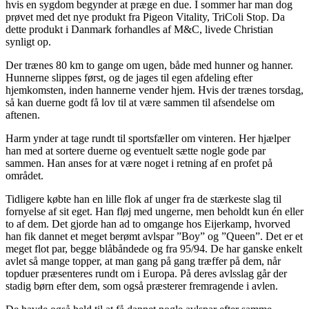
hvis en sygdom begynder at præge en due. I sommer har man dog
prøvet med det nye produkt fra Pigeon Vitality, TriColi Stop. Da
dette produkt i Danmark forhandles af M&C, livede Christian
synligt op.
Der trænes 80 km to gange om ugen, både med hunner og hanner.
Hunnerne slippes først, og de jages til egen afdeling efter
hjemkomsten, inden hannerne vender hjem. Hvis der trænes torsdag,
så kan duerne godt få lov til at være sammen til afsendelse om
aftenen.
Harm ynder at tage rundt til sportsfæller om vinteren. Her hjælper
han med at sortere duerne og eventuelt sætte nogle gode par
sammen. Han anses for at være noget i retning af en profet på
området.
Tidligere købte han en lille flok af unger fra de stærkeste slag til
fornyelse af sit eget. Han fløj med ungerne, men beholdt kun én eller
to af dem. Det gjorde han ad to omgange hos Eijerkamp, hvorved
han fik dannet et meget berømt avlspar ”Boy” og ”Queen”. Det er et
meget flot par, begge blåbåndede og fra 95/94. De har ganske enkelt
avlet så mange topper, at man gang på gang træffer på dem, når
topduer præsenteres rundt om i Europa. På deres avlsslag går der
stadig børn efter dem, som også præsterer fremragende i avlen.