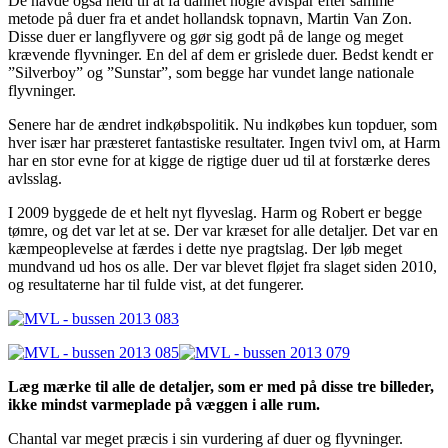
De havde også held til at få dannet nogle avlspar efter samme
metode på duer fra et andet hollandsk topnavn, Martin Van Zon.
Disse duer er langflyvere og gør sig godt på de lange og meget
krævende flyvninger. En del af dem er grislede duer. Bedst kendt er
”Silverboy” og ”Sunstar”, som begge har vundet lange nationale
flyvninger.
Senere har de ændret indkøbspolitik. Nu indkøbes kun topduer, som
hver især har præsteret fantastiske resultater. Ingen tvivl om, at Harm
har en stor evne for at kigge de rigtige duer ud til at forstærke deres
avlsslag.
I 2009 byggede de et helt nyt flyveslag. Harm og Robert er begge
tømre, og det var let at se. Der var kræset for alle detaljer. Det var en
kæmpeoplevelse at færdes i dette nye pragtslag. Der løb meget
mundvand ud hos os alle. Der var blevet fløjet fra slaget siden 2010,
og resultaterne har til fulde vist, at det fungerer.
Læg mærke til alle de detaljer, som er med på disse tre billeder,
ikke mindst varmeplade på væggen i alle rum.
Chantal var meget præcis i sin vurdering af duer og flyvninger.