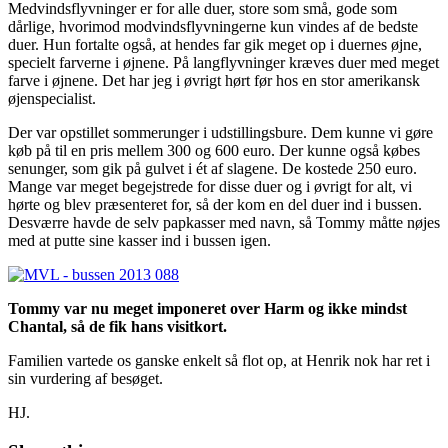
Medvindsflyvninger er for alle duer, store som små, gode som
dårlige, hvorimod modvindsflyvningerne kun vindes af de bedste
duer. Hun fortalte også, at hendes far gik meget op i duernes øjne,
specielt farverne i øjnene. På langflyvninger kræves duer med meget
farve i øjnene. Det har jeg i øvrigt hørt før hos en stor amerikansk
øjenspecialist.
Der var opstillet sommerunger i udstillingsbure. Dem kunne vi gøre
køb på til en pris mellem 300 og 600 euro. Der kunne også købes
senunger, som gik på gulvet i ét af slagene. De kostede 250 euro.
Mange var meget begejstrede for disse duer og i øvrigt for alt, vi
hørte og blev præsenteret for, så der kom en del duer ind i bussen.
Desværre havde de selv papkasser med navn, så Tommy måtte nøjes
med at putte sine kasser ind i bussen igen.
Tommy var nu meget imponeret over Harm og ikke mindst
Chantal, så de fik hans visitkort.
Familien vartede os ganske enkelt så flot op, at Henrik nok har ret i
sin vurdering af besøget.
HJ.