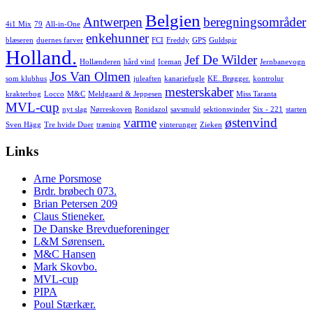
Belgien
Antwerpen
beregningsområder
4i1 Mix
79
All-in-One
enkehunner
blæseren
duernes farver
FCI
Freddy
GPS
Guldspir
Holland.
Jef De Wilder
Hollænderen
hård vind
Iceman
Jernbanevogn
Jos Van Olmen
som klubhus
juleaften
kanariefugle
KE. Brøgger.
kontrolur
mesterskaber
krakterbog
Locco
M&C
Meldgaard & Jeppesen
Miss Taranta
MVL-cup
nyt slag
Nørreskoven
Ronidazol
savsmuld
sektionsvinder
Six - 221
starten
varme
østenvind
Sven Hägg
Tre hvide Duer
træning
vinterunger
Zieken
Links
Arne Porsmose
Brdr. brøbech 073.
Brian Petersen 209
Claus Stieneker.
De Danske Brevdueforeninger
L&M Sørensen.
M&C Hansen
Mark Skovbo.
MVL-cup
PIPA
Poul Stærkær.