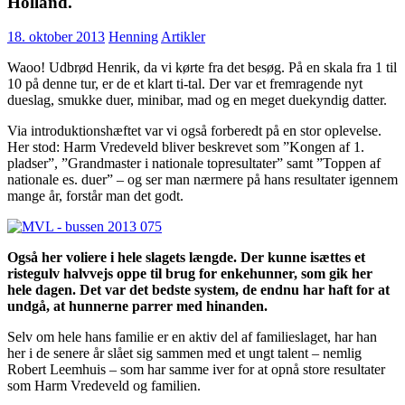
Holland.
18. oktober 2013
Henning
Artikler
Waoo! Udbrød Henrik, da vi kørte fra det besøg. På en skala fra 1 til
10 på denne tur, er de et klart ti-tal. Der var et fremragende nyt
dueslag, smukke duer, minibar, mad og en meget duekyndig datter.
Via introduktionshæftet var vi også forberedt på en stor oplevelse.
Her stod: Harm Vredeveld bliver beskrevet som ”Kongen af 1.
pladser”, ”Grandmaster i nationale topresultater” samt ”Toppen af
nationale es. duer” – og ser man nærmere på hans resultater igennem
mange år, forstår man det godt.
Også her voliere i hele slagets længde. Der kunne isættes et
ristegulv halvvejs oppe til brug for enkehunner, som gik her
hele dagen. Det var det bedste system, de endnu har haft for at
undgå, at hunnerne parrer med hinanden.
Selv om hele hans familie er en aktiv del af familieslaget, har han
her i de senere år slået sig sammen med et ungt talent – nemlig
Robert Leemhuis – som har samme iver for at opnå store resultater
som Harm Vredeveld og familien.