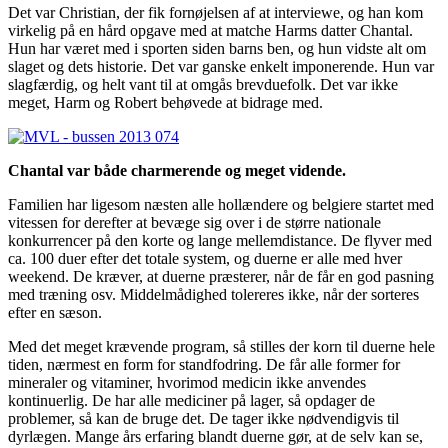
Det var Christian, der fik fornøjelsen af at interviewe, og han kom
virkelig på en hård opgave med at matche Harms datter Chantal.
Hun har været med i sporten siden barns ben, og hun vidste alt om
slaget og dets historie. Det var ganske enkelt imponerende. Hun var
slagfærdig, og helt vant til at omgås brevduefolk. Det var ikke
meget, Harm og Robert behøvede at bidrage med.
Chantal var både charmerende og meget vidende.
Familien har ligesom næsten alle hollændere og belgiere startet med
vitessen for derefter at bevæge sig over i de større nationale
konkurrencer på den korte og lange mellemdistance. De flyver med
ca. 100 duer efter det totale system, og duerne er alle med hver
weekend. De kræver, at duerne præsterer, når de får en god pasning
med træning osv. Middelmådighed tolereres ikke, når der sorteres
efter en sæson.
Med det meget krævende program, så stilles der korn til duerne hele
tiden, nærmest en form for standfodring. De får alle former for
mineraler og vitaminer, hvorimod medicin ikke anvendes
kontinuerlig. De har alle mediciner på lager, så opdager de
problemer, så kan de bruge det. De tager ikke nødvendigvis til
dyrlægen. Mange års erfaring blandt duerne gør, at de selv kan se,