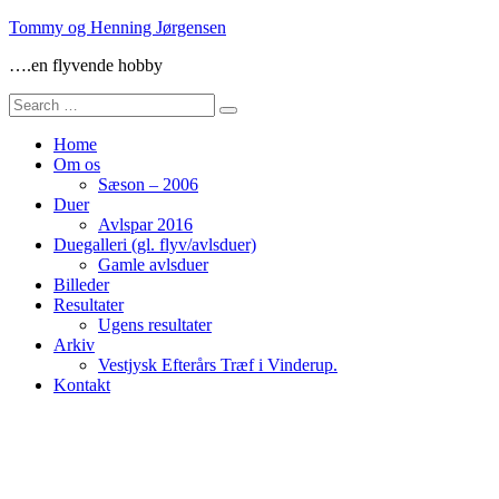
Skip
Tommy og Henning Jørgensen
to
….en flyvende hobby
content
Search
for:
Home
Om os
Sæson – 2006
Duer
Avlspar 2016
Duegalleri (gl. flyv/avlsduer)
Gamle avlsduer
Billeder
Resultater
Ugens resultater
Arkiv
Vestjysk Efterårs Træf i Vinderup.
Kontakt