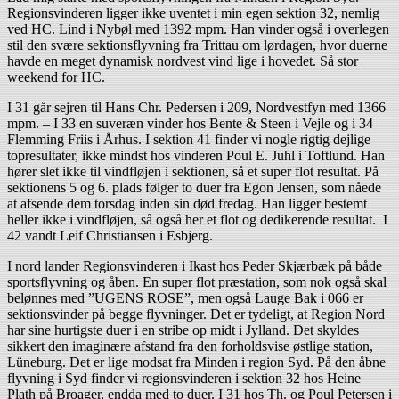
Regionsvinderen ligger ikke uventet i min egen sektion 32, nemlig
ved HC. Lind i Nybøl med 1392 mpm. Han vinder også i overlegen
stil den svære sektionsflyvning fra Trittau om lørdagen, hvor duerne
havde en meget dynamisk nordvest vind lige i hovedet. Så stor
weekend for HC.
I 31 går sejren til Hans Chr. Pedersen i 209, Nordvestfyn med 1366
mpm. – I 33 en suveræn vinder hos Bente & Steen i Vejle og i 34
Flemming Friis i Århus. I sektion 41 finder vi nogle rigtig dejlige
topresultater, ikke mindst hos vinderen Poul E. Juhl i Toftlund. Han
hører slet ikke til vindfløjen i sektionen, så et super flot resultat. På
sektionens 5 og 6. plads følger to duer fra Egon Jensen, som nåede
at afsende dem torsdag inden sin død fredag. Han ligger bestemt
heller ikke i vindfløjen, så også her et flot og dedikerende resultat. I
42 vandt Leif Christiansen i Esbjerg.
I nord lander Regionsvinderen i Ikast hos Peder Skjærbæk på både
sportsflyvning og åben. En super flot præstation, som nok også skal
belønnes med ”UGENS ROSE”, men også Lauge Bak i 066 er
sektionsvinder på begge flyvninger. Det er tydeligt, at Region Nord
har sine hurtigste duer i en stribe op midt i Jylland. Det skyldes
sikkert den imaginære afstand fra den forholdsvise østlige station,
Lüneburg. Det er lige modsat fra Minden i region Syd. På den åbne
flyvning i Syd finder vi regionsvinderen i sektion 32 hos Heine
Plath på Broager, endda med to duer. I 31 hos Th. og Poul Petersen i