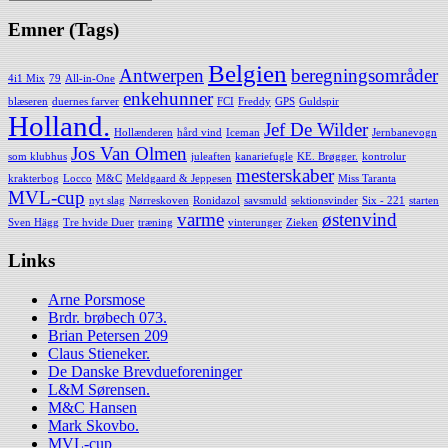
Emner (Tags)
Belgien
Antwerpen
beregningsområder
4i1 Mix
79
All-in-One
enkehunner
blæseren
duernes farver
FCI
Freddy
GPS
Guldspir
Holland.
Jef De Wilder
Hollænderen
hård vind
Iceman
Jernbanevogn
Jos Van Olmen
som klubhus
juleaften
kanariefugle
KE. Brøgger.
kontrolur
mesterskaber
krakterbog
Locco
M&C
Meldgaard & Jeppesen
Miss Taranta
MVL-cup
nyt slag
Nørreskoven
Ronidazol
savsmuld
sektionsvinder
Six - 221
starten
varme
østenvind
Sven Hägg
Tre hvide Duer
træning
vinterunger
Zieken
Links
Arne Porsmose
Brdr. brøbech 073.
Brian Petersen 209
Claus Stieneker.
De Danske Brevdueforeninger
L&M Sørensen.
M&C Hansen
Mark Skovbo.
MVL-cup