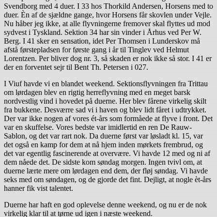
Svendborg med 4 duer. I 33 hos Thorkild Andersen, Horsens med to
duer. Èn af de sjældne gange, hvor Horsens får skovlen under Vejle.
Nu håber jeg ikke, at alle flyvningerne fremover skal flyttes ud mod
sydvest i Tyskland. Sektion 34 har sin vinder i Århus ved Per W.
Berg. I 41 sker en sensation, idet Per Thomsen i Lunderskov må
afstå førstepladsen for første gang i år til Tinglev ved Helmut
Lorentzen. Per bliver dog nr. 3, så skaden er nok ikke så stor. I 41 er
der en forventet sejr til Bent Th. Petersen i 027.
I Viuf havde vi en blandet weekend. Sektionsflyvningen fra Trittau
om lørdagen blev en rigtig herreflyvning med en meget barsk
nordvestlig vind i hovedet på duerne. Her blev fårene virkelig skilt
fra bukkene. Desværre sad vi i haven og blev lidt fåret i udtrykket.
Der var ikke nogen af vores ét-års som formåede at flyve i front. Det
var en skuffelse. Vores bedste var imidlertid en ren De Rauw-
Sablon, og det var rart nok. Da duerne først var løsladt kl. 15, var
det også en kamp for dem at nå hjem inden mørkets frembrud, og
det var egentlig fascinerende at overvære. Vi havde 12 med og ni af
dem nåede det. De sidste kom søndag morgen. Ingen tvivl om, at
duerne lærte mere om lørdagen end dem, der fløj søndag. Vi havde
seks med om søndagen, og de gjorde det fint. Dejligt, at nogle èt-års
hanner fik vist talentet.
Duerne har haft en god oplevelse denne weekend, og nu er de nok
virkelig klar til at tørne ud igen i næste weekend.