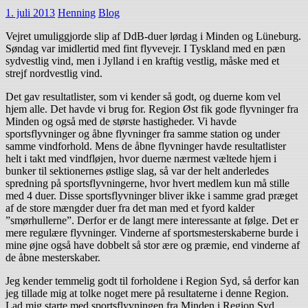
1. juli 2013
Henning
Blog
Vejret umuliggjorde slip af DdB-duer lørdag i Minden og Lüneburg.
Søndag var imidlertid med fint flyvevejr. I Tyskland med en pæn
sydvestlig vind, men i Jylland i en kraftig vestlig, måske med et
strejf nordvestlig vind.
Det gav resultatlister, som vi kender så godt, og duerne kom vel
hjem alle. Det havde vi brug for. Region Øst fik gode flyvninger fra
Minden og også med de største hastigheder. Vi havde
sportsflyvninger og åbne flyvninger fra samme station og under
samme vindforhold. Mens de åbne flyvninger havde resultatlister
helt i takt med vindfløjen, hvor duerne nærmest væltede hjem i
bunker til sektionernes østlige slag, så var der helt anderledes
spredning på sportsflyvningerne, hvor hvert medlem kun må stille
med 4 duer. Disse sportsflyvninger bliver ikke i samme grad præget
af de store mængder duer fra det man med et fyord kalder
”smørhullerne”. Derfor er de langt mere interessante at følge. Det er
mere regulære flyvninger. Vinderne af sportsmesterskaberne burde i
mine øjne også have dobbelt så stor ære og præmie, end vinderne af
de åbne mesterskaber.
Jeg kender temmelig godt til forholdene i Region Syd, så derfor kan
jeg tillade mig at tolke noget mere på resultaterne i denne Region.
Lad mig starte med sportsflyvningen fra Minden i Region Syd.