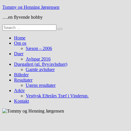
Skip
Tommy og Henning Jørgensen
to
….en flyvende hobby
content
Search
for:
Home
Om os
Sæson – 2006
Duer
Avlspar 2016
Duegalleri (gl. flyv/avlsduer)
Gamle avlsduer
Billeder
Resultater
Ugens resultater
Arkiv
Vestjysk Efterårs Træf i Vinderup.
Kontakt