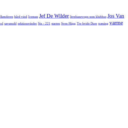
Jef De Wilder
Jos Van
llænderen
hård vind
Iceman
Jernbanevogn som klubhus
varme
zol
savsmuld
sektionsvinder
Six - 221
starten
Sven Hägg
Tre hvide Duer
træning