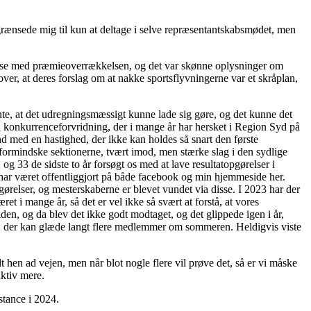
egrænsede mig til kun at deltage i selve repræsentantskabsmødet, men
levelse med præmieoverrækkelsen, og det var skønne oplysninger om
over, at deres forslag om at nakke sportsflyvningerne var et skråplan,
nte, at det udregningsmæssigt kunne lade sig gøre, og det kunne det
en konkurrenceforvridning, der i mange år har hersket i Region Syd på
d med en hastighed, der ikke kan holdes så snart den første
at formindske sektionerne, tvært imod, men stærke slag i den sydlige
og 33 de sidste to år forsøgt os med at lave resultatopgørelser i
har været offentliggjort på både facebook og min hjemmeside her.
relser, og mesterskaberne er blevet vundet via disse. I 2023 har der
t i mange år, så det er vel ikke så svært at forstå, at vores
den, og da blev det ikke godt modtaget, og det glippede igen i år,
er, der kan glæde langt flere medlemmer om sommeren. Heldigvis viste
 hen ad vejen, men når blot nogle flere vil prøve det, så er vi måske
aktiv mere.
stance i 2024.