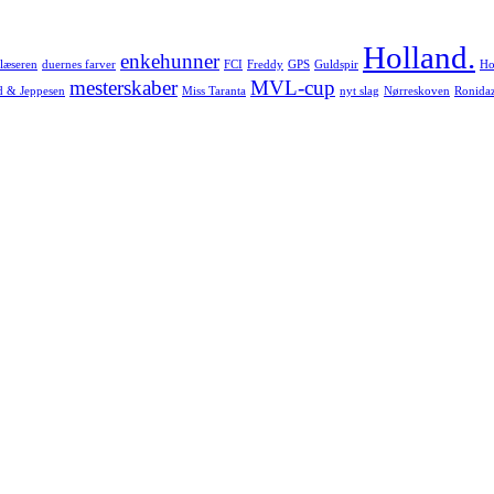
Holland.
enkehunner
læseren
duernes farver
FCI
Freddy
GPS
Guldspir
Ho
mesterskaber
MVL-cup
d & Jeppesen
Miss Taranta
nyt slag
Nørreskoven
Ronida