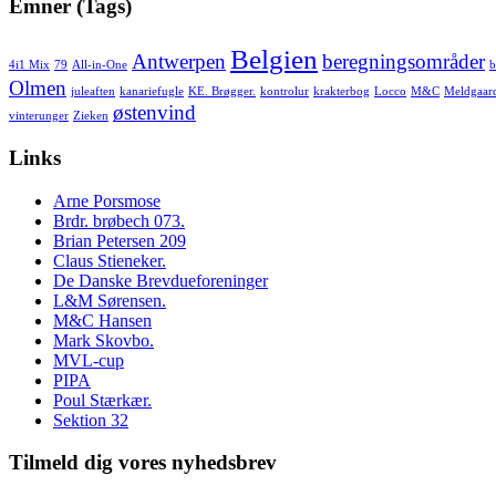
Emner (Tags)
Belgien
Antwerpen
beregningsområder
4i1 Mix
79
All-in-One
b
Olmen
juleaften
kanariefugle
KE. Brøgger.
kontrolur
krakterbog
Locco
M&C
Meldgaar
østenvind
vinterunger
Zieken
Links
Arne Porsmose
Brdr. brøbech 073.
Brian Petersen 209
Claus Stieneker.
De Danske Brevdueforeninger
L&M Sørensen.
M&C Hansen
Mark Skovbo.
MVL-cup
PIPA
Poul Stærkær.
Sektion 32
Tilmeld dig vores nyhedsbrev