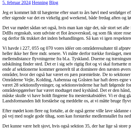
5. februar 2024
Henning
Blog
Jeg er kommet lidt til hægterne efter snart to års bøvl med senfølger
efter sigende var det en virkelig god weekend, både fredag aften og l
Det var mødet sådan set også, hvis man kan sige det, når stort set al
DdBs regnskab, som udviste et flot årsoverskud, og som fik store roser 
og derfor fik trukket det inden behandlingen. Så kan vi igen respektere
Vi havde i 227, 055 og 070 vores idéer om områderesultater til afprøv
heller ikke her flere mdr. senere. Vi måtte derfor trække forslaget, 
mellemdistance flyvningerne fra bl.a. Tyskland. Duerne og træningsmod
udskilning finder sted. Det er i sig selv rigtig flot og vi skal fortsæ
ende af sektionerne kommer generelt til at dominere den næsten øverste 
områder, hvor der også har været en pæn præmieliste. De to sektioner
Områderne Vejle, Kolding, Aabenraa og Gråsten har haft deres egne vi
været 28 sektionsflyvninger, og sektionsvinderne har haft følgende ford
områdeopgørelser har været modtaget med kyshånd. Det er den hånd, vi v
måske skulle vi have holdt fingrene fra mesterskabsidéer. Vi er dog 
Landsformanden lidt forståelse og meddelte os, at vi måtte bruge flyvni
Efter mødet kom flere og fortalte, at de også gerne ville lave sådanne
på vej med nogle gode tiltag, som kan forstærke medlemstallet fra nede
Det kunne være helt sjovt, hvis også sektion 35, der har lige så store