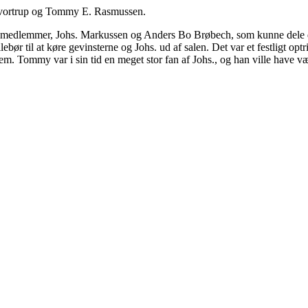
 Qvortrup og Tommy E. Rasmussen.
un to medlemmer, Johs. Markussen og Anders Bo Brøbech, som kunne del
lebør til at køre gevinsterne og Johs. ud af salen. Det var et festligt opt
em. Tommy var i sin tid en meget stor fan af Johs., og han ville have væ