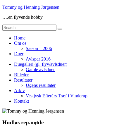
Skip
Tommy og Henning Jørgensen
to
….en flyvende hobby
content
Search
for:
Home
Om os
Sæson – 2006
Duer
Avlspar 2016
Duegalleri (gl. flyv/avlsduer)
Gamle avlsduer
Billeder
Resultater
Ugens resultater
Arkiv
Vestjysk Efterårs Træf i Vinderup.
Kontakt
Hudløs rep.møde