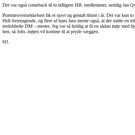
Der var også comeback til to tidligere HB. medlemmer, nemlig Jan
Præmieoverrækkelsen fik et sjovt og genialt tilsnit i år. Det var k
Helt fremragende, og flere af hans fans mente også, at der måtte en tril
tredobbelte DM – mester. Jeg var så heldig at få en sådan trøje med hj
hen, så Johs.-trøjen vil komme til at pryde væggen.
HJ.