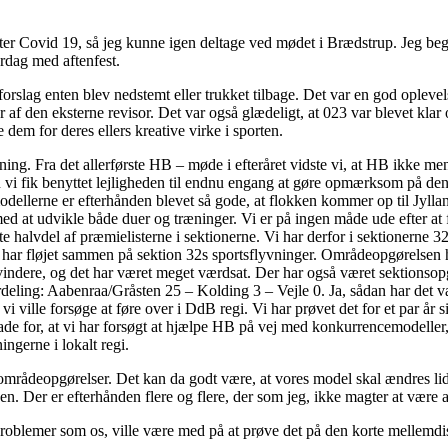
 efter Covid 19, så jeg kunne igen deltage ved mødet i Brædstrup. Jeg b
ørdag med aftenfest.
le forslag enten blev nedstemt eller trukket tilbage. Det var en god op
af den eksterne revisor. Det var også glædeligt, at 023 var blevet klar 
 dem for deres ellers kreative virke i sporten.
ning. Fra det allerførste HB – møde i efteråret vidste vi, at HB ikke me
men vi fik benyttet lejligheden til endnu engang at gøre opmærksom på d
ellerne er efterhånden blevet så gode, at flokken kommer op til Jyllan
tte med at udvikle både duer og træninger. Vi er på ingen måde ude efter 
halvdel af præmielisterne i sektionerne. Vi har derfor i sektionerne 32 
 har fløjet sammen på sektion 32s sportsflyvninger. Områdeopgørelsen 
ndere, og det har været meget værdsat. Der har også været sektionsopgø
eling: Aabenraa/Gråsten 25 – Kolding 3 – Vejle 0. Ja, sådan har det være
ille forsøge at føre over i DdB regi. Vi har prøvet det for et par år si
glade for, at vi har forsøgt at hjælpe HB på vej med konkurrencemodell
ngerne i lokalt regi.
 områdeopgørelser. Det kan da godt være, at vores model skal ændres lidt
n. Der er efterhånden flere og flere, der som jeg, ikke magter at være 
 problemer som os, ville være med på at prøve det på den korte mellemdi