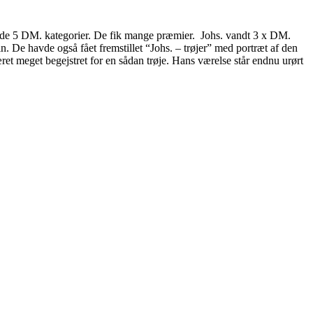
e de 5 DM. kategorier. De fik mange præmier. Johs. vandt 3 x DM.
rin. De havde også fået fremstillet “Johs. – trøjer” med portræt af den
ret meget begejstret for en sådan trøje. Hans værelse står endnu urørt