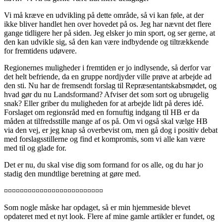
Vi må kræve en udvikling på dette område, så vi kan føle, at der
ikke bliver handlet hen over hovedet på os. Jeg har nævnt det flere
gange tidligere her på siden. Jeg elsker jo min sport, og ser gerne, at
den kan udvikle sig, så den kan være indbydende og tiltrækkende
for fremtidens udøvere.
Regionernes muligheder i fremtiden er jo indlysende, så derfor var
det helt befriende, da en gruppe nordjyder ville prøve at arbejde ad
den sti. Nu har de fremsendt forslag til Repræsentantskabsmødet, og
hvad gør du nu Landsformand? Afviser det som sort og ubrugelig
snak? Eller griber du muligheden for at arbejde lidt på deres idé.
Forslaget om regionsråd med en fornuftig indgang til HB er da
måden at tilfredsstille mange af os på. Om vi også skal vælge HB
via den vej, er jeg knap så overbevist om, men gå dog i positiv debat
med forslagsstillerne og find et kompromis, som vi alle kan være
med til og glade for.
Det er nu, du skal vise dig som formand for os alle, og du har jo
stadig den mundtlige beretning at gøre med.
¤¤¤¤¤¤¤¤¤¤¤¤¤¤¤¤¤¤¤¤¤¤¤¤¤
Som nogle måske har opdaget, så er min hjemmeside blevet
opdateret med et nyt look. Flere af mine gamle artikler er fundet, og