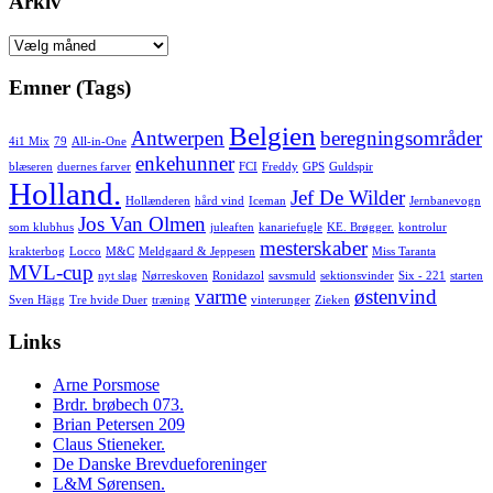
Arkiv
Arkiv
Emner (Tags)
Belgien
Antwerpen
beregningsområder
4i1 Mix
79
All-in-One
enkehunner
blæseren
duernes farver
FCI
Freddy
GPS
Guldspir
Holland.
Jef De Wilder
Hollænderen
hård vind
Iceman
Jernbanevogn
Jos Van Olmen
som klubhus
juleaften
kanariefugle
KE. Brøgger.
kontrolur
mesterskaber
krakterbog
Locco
M&C
Meldgaard & Jeppesen
Miss Taranta
MVL-cup
nyt slag
Nørreskoven
Ronidazol
savsmuld
sektionsvinder
Six - 221
starten
varme
østenvind
Sven Hägg
Tre hvide Duer
træning
vinterunger
Zieken
Links
Arne Porsmose
Brdr. brøbech 073.
Brian Petersen 209
Claus Stieneker.
De Danske Brevdueforeninger
L&M Sørensen.