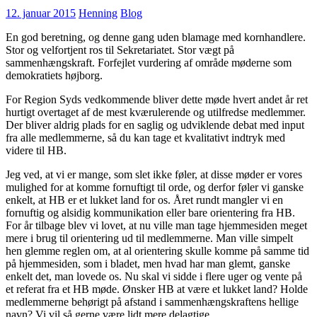
12. januar 2015
Henning
Blog
En god beretning, og denne gang uden blamage med kornhandlere.
Stor og velfortjent ros til Sekretariatet. Stor vægt på
sammenhængskraft. Forfejlet vurdering af område møderne som
demokratiets højborg.
For Region Syds vedkommende bliver dette møde hvert andet år ret
hurtigt overtaget af de mest kværulerende og utilfredse medlemmer.
Der bliver aldrig plads for en saglig og udviklende debat med input
fra alle medlemmerne, så du kan tage et kvalitativt indtryk med
videre til HB.
Jeg ved, at vi er mange, som slet ikke føler, at disse møder er vores
mulighed for at komme fornuftigt til orde, og derfor føler vi ganske
enkelt, at HB er et lukket land for os. Året rundt mangler vi en
fornuftig og alsidig kommunikation eller bare orientering fra HB.
For år tilbage blev vi lovet, at nu ville man tage hjemmesiden meget
mere i brug til orientering ud til medlemmerne. Man ville simpelt
hen glemme reglen om, at al orientering skulle komme på samme tid
på hjemmesiden, som i bladet, men hvad har man glemt, ganske
enkelt det, man lovede os. Nu skal vi sidde i flere uger og vente på
et referat fra et HB møde. Ønsker HB at være et lukket land? Holde
medlemmerne behørigt på afstand i sammenhængskraftens hellige
navn? Vi vil så gerne være lidt mere delagtige.