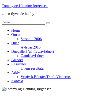
Skip
Tommy og Henning Jørgensen
to
….en flyvende hobby
content
Search
for:
Home
Om os
Sæson – 2006
Duer
Avlspar 2016
Duegalleri (gl. flyv/avlsduer)
Gamle avlsduer
Billeder
Resultater
Ugens resultater
Arkiv
Vestjysk Efterårs Træf i Vinderup.
Kontakt