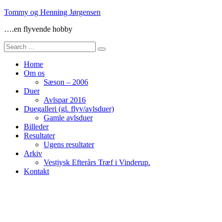
Skip
Tommy og Henning Jørgensen
to
….en flyvende hobby
content
Search
for:
Home
Om os
Sæson – 2006
Duer
Avlspar 2016
Duegalleri (gl. flyv/avlsduer)
Gamle avlsduer
Billeder
Resultater
Ugens resultater
Arkiv
Vestjysk Efterårs Træf i Vinderup.
Kontakt