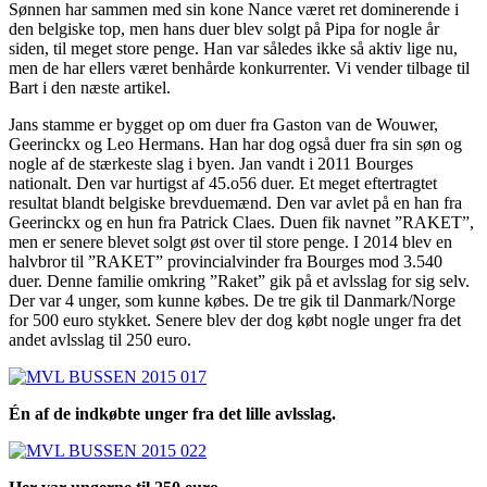
Sønnen har sammen med sin kone Nance været ret dominerende i
den belgiske top, men hans duer blev solgt på Pipa for nogle år
siden, til meget store penge. Han var således ikke så aktiv lige nu,
men de har ellers været benhårde konkurrenter. Vi vender tilbage til
Bart i den næste artikel.
Jans stamme er bygget op om duer fra Gaston van de Wouwer,
Geerinckx og Leo Hermans. Han har dog også duer fra sin søn og
nogle af de stærkeste slag i byen. Jan vandt i 2011 Bourges
nationalt. Den var hurtigst af 45.o56 duer. Et meget eftertragtet
resultat blandt belgiske brevduemænd. Den var avlet på en han fra
Geerinckx og en hun fra Patrick Claes. Duen fik navnet ”RAKET”,
men er senere blevet solgt øst over til store penge. I 2014 blev en
halvbror til ”RAKET” provincialvinder fra Bourges mod 3.540
duer. Denne familie omkring ”Raket” gik på et avlsslag for sig selv.
Der var 4 unger, som kunne købes. De tre gik til Danmark/Norge
for 500 euro stykket. Senere blev der dog købt nogle unger fra det
andet avlsslag til 250 euro.
Én af de indkøbte unger fra det lille avlsslag.