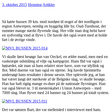
3. oktober 2015
Henning
Artikler
Så kørte bussen 39 km. mod nordøst til noget af det nordligste i
region Antwerpen, nemlig en hyggelig lille by, Oud-Turnhout, der
rummer mange stærkt flyvende slag. Her ville man dog helst have
en sydvestlig vind at flyve i. De havde det også svært med at holde
fart i de øvrige vinde.
Vi skulle først besøge Jan van Oeckel, en ældre mand, men med en
vaskeægte udstråling af vilje og kampgejst. Hans flid var også i
højsædet, når man så hans relativt store have, som var idyllisk og
flot. Med duerne var han også en stjerne. Jeg havde hjemmefra
undersøgt hans resultater i denne sæson. Her oplevede jeg, at han
har været langt det stærkeste af de Belgiske slag, vi skulle besøge.
Han har haft rigtig mange es-duer på de nationale flyvninger. Han
var også blevet nr. 3 til mesterskabet i Union Antwerpen – med
7000 slag. Han flyver med 24 hanner og 24 hunner på totalt system.
Det var sønnen Bart, der var mellemled i interviewet med ham.