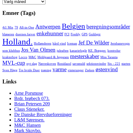
Arkiv
Emner (Tags)
Belgien
Antwerpen
beregningsområder
4i1 Mix
79
All-in-One
enkehunner
blæseren
duernes farver
FCI
Freddy
GPS
Guldspir
Holland.
Jef De Wilder
Hollænderen
hård vind
Iceman
Jernbanevogn
Jos Van Olmen
som klubhus
juleaften
kanariefugle
KE. Brøgger.
kontrolur
mesterskaber
krakterbog
Locco
M&C
Meldgaard & Jeppesen
Miss Taranta
MVL-cup
nyt slag
Nørreskoven
Ronidazol
savsmuld
sektionsvinder
Six - 221
starten
varme
østenvind
Sven Hägg
Tre hvide Duer
træning
vinterunger
Zieken
Links
Arne Porsmose
Brdr. brøbech 073.
Brian Petersen 209
Claus Stieneker.
De Danske Brevdueforeninger
L&M Sørensen.
M&C Hansen
Mark Skovbo.