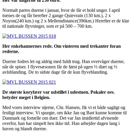
Her var ungerne til 250 euro.
Normalt parres duerne i januar, hvor de får et hold unger. I april
trænes de og får herefter 2 gange Quievrain (130 km.), 2 x
Noyon(240 km.) og 2 x Mellemdistance(396km.) Herefter er de klar
til nationale flyvninger, som er på 500 – 700 km.
Her enkehannernes rede. Om vinteren med trekanter foran
rederne.
Duerne fodres let og aldrig med fuldt trug. Han overvåger duerne,
når de spiser. I flyvesæsonen får de først på ugen ½ diæt og ½
avlsblanding. De to sidste dage får de kun flyveblanding.
De største koryfæer var udstillet i udestuen. Pokaler osv.
betyder meget i Belgien.
Med vores interview stjerne, Chr. Hansen, fik vi et både sagligt og
festligt interview. Vi spurgte, om ikke Jan og Bart kunne komme til
Danmark og fortælle om duer. Det var Jan imidlertid afvisende
overfor, han har simpelt hen ikke tid. Han arbejder dagen lang i
haven og blandt duerne.