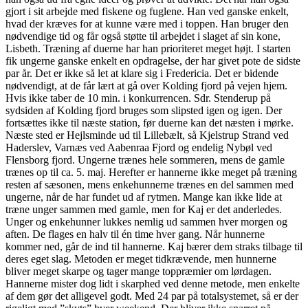
gjort i sit arbejde med fiskene og fuglene. Han ved ganske enkelt,
hvad der kræves for at kunne være med i toppen. Han bruger den
nødvendige tid og får også støtte til arbejdet i slaget af sin kone,
Lisbeth. Træning af duerne har han prioriteret meget højt. I starten
fik ungerne ganske enkelt en opdragelse, der har givet pote de sidste
par år. Det er ikke så let at klare sig i Fredericia. Det er bidende
nødvendigt, at de får lært at gå over Kolding fjord på vejen hjem.
Hvis ikke taber de 10 min. i konkurrencen. Sdr. Stenderup på
sydsiden af Kolding fjord bruges som slipsted igen og igen. Der
fortsættes ikke til næste station, før duerne kan det næsten i mørke.
Næste sted er Hejlsminde ud til Lillebælt, så Kjelstrup Strand ved
Haderslev, Varnæs ved Aabenraa Fjord og endelig Nybøl ved
Flensborg fjord. Ungerne trænes hele sommeren, mens de gamle
trænes op til ca. 5. maj. Herefter er hannerne ikke meget på træning
resten af sæsonen, mens enkehunnerne trænes en del sammen med
ungerne, når de har fundet ud af rytmen. Mange kan ikke lide at
træne unger sammen med gamle, men for Kaj er det anderledes.
Unger og enkehunner lukkes nemlig ud sammen hver morgen og
aften. De flages en halv til én time hver gang. Når hunnerne
kommer ned, går de ind til hannerne. Kaj bærer dem straks tilbage til
deres eget slag. Metoden er meget tidkrævende, men hunnerne
bliver meget skarpe og tager mange toppræmier om lørdagen.
Hannerne mister dog lidt i skarphed ved denne metode, men enkelte
af dem gør det alligevel godt. Med 24 par på totalsystemet, så er der