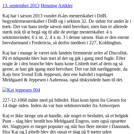
13. september 2013
Henning
Artikler
Kaj har i sæson 2013 vundet ét-års mesterskabet i DdB,
begyndermesterskabet i DdB og i sektion 32. De sidste for andet år i
træk. Det var hans tredje sæson med brevduer, men han er allerede
stærk nok til at begå sig til alle de øvrige mesterskaber. 4 x
sektionsvinder, 6 x nr. 2, 4 x nr. 3 i denne sæson. Han er den eneste
brevduemand i Fredericia, så derfor medlem i 227, Koldinghus.
Kaj har i mange år været nok landets fremmeste avler af Discofisk.
På et tidspunkt blev han træt af det og gik i gang med fugle. Efter
nogle år i den branche blev hans kone Lisbeth træt af dem og så
gerne, at han gik igang med brevduer. Det var lidt nærliggende, da
Kajs bror Svend Erik Jeppesen, den ene halvdel i topslaget
Meldgaard & Jeppesen i Aabenraa, også tilskyndede ham til det.
227-12-1068 måtte med på billedet. Hun kom hjem fra Giesen for
14 dage siden. Inden da var hun sektionsvinder fra Antwerpen
Kaj er ikke længe om at handle, når noget er besluttet, så et belgisk
Punt – slag blev bestilt hos Meldgaard Engros, som også opsætter
det. Slagtypen er meget populær og står hos flere mestre i Danmark.
Hos Kaj og Lisbeth blev der opsat et slag på 9 meter uden