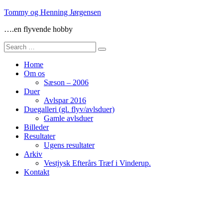
Skip
Tommy og Henning Jørgensen
to
….en flyvende hobby
content
Search
for:
Home
Om os
Sæson – 2006
Duer
Avlspar 2016
Duegalleri (gl. flyv/avlsduer)
Gamle avlsduer
Billeder
Resultater
Ugens resultater
Arkiv
Vestjysk Efterårs Træf i Vinderup.
Kontakt