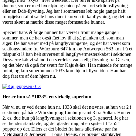
rigeligt med ”skyts” hver weekend. Der bliver ikke sparret på
duerne, som er med hver lørdag enten på en kort sektionsflyvning
eller en Ddb-flyvning. Jeg har i sommerens løb nogle gange haft
fornøjelsen af at sætte hans duer i kurven til kapflyvning, og det har
været skønt at mærke disse meget formstærke hunner.
Specielt hans ét-årige hunner har været i front mange gange i
sommer, men de har også fået lov til at gå planken ud, som man
siger. De har været med på langflyvningerne, og det har været som
sektionsvindere fra Würzburg 647 km. og Antwerpen 563 km. På et
tidspunkt lå han helt suverænt til langflyvermesterskabet i sektionen.
Desværre løb vi så ind i en særdeles vanskelig flyvning fra Giesen,
og det blev så også for svært for Kajs ét-års. Han mistede for mange
point, og kun superhunnen 1033 kom hjem i flyvetiden. Han har
dog fået tre af dem hjem nu.
Her er hun så “1033”, en virkelig superhun.
Når vi nu er ved denne hun nr. 1033 skal det nævnes, at hun var 2 i
sektionen på både Würzburg og Limburg samt 3 fra Soltau. Hun er
2. es. due hun på langflyvninger i sektionen og 3. generel. Jeg har
set hendes stamtavle, og det glæder mig, at en søster til ”255”
popper op der. Ellers er det blodet fra hans allerførste par fra
Meldgaard & Jeppesen – Louis Deleus, der præger stamtavlen.