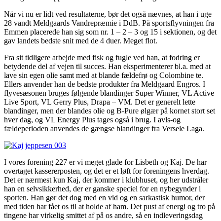
Når vi nu er lidt ved resultaterne, bør det også nævnes, at han i uge
28 vandt Meldgaards Vandrepræmie i DdB. På sportsflyvningen fra
Emmen placerede han sig som nr. 1 – 2 – 3 og 15 i sektionen, og det
gav landets bedste snit med de 4 duer. Meget flot.
Fra sit tidligere arbejde med fisk og fugle ved han, at fodring er
betydende del af vejen til succes. Han eksperimenterer bl.a. med at
lave sin egen olie samt med at blande fældefrø og Colombine te.
Ellers anvender han de bedste produkter fra Meldgaard Engros. I
flyvesæsonen bruges følgende blandinger Super Winner, VL Active
Live Sport, VL Gerry Plus, Drapa – VM. Det er generelt lette
blandinger, men der blandes olie og B-Pure ølgær på kornet stort set
hver dag, og VL Energy Plus tages også i brug. I avls-og
fældeperioden anvendes de gængse blandinger fra Versele Laga.
I vores forening 227 er vi meget glade for Lisbeth og Kaj. De har
overtaget kassererposten, og det er et løft for foreningens hverdag.
Det er nærmest kun Kaj, der kommer i klubhuset, og her udstråler
han en selvsikkerhed, der er ganske speciel for en nybegynder i
sporten. Han gør det dog med en vid og en sarkastisk humor, der
med tiden har fået os til at holde af ham. Det pust af energi og tro på
tingene har virkelig smittet af på os andre, så en indleveringsdag