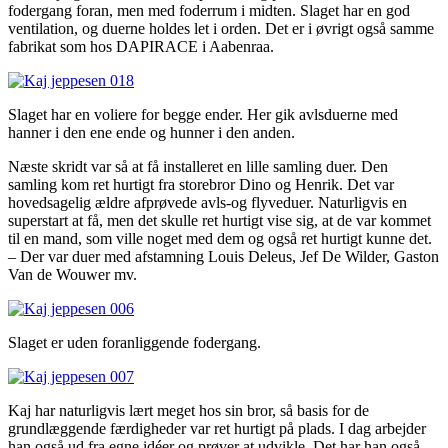
fodergang foran, men med foderrum i midten. Slaget har en god
ventilation, og duerne holdes let i orden. Det er i øvrigt også samme
fabrikat som hos DAPIRACE i Aabenraa.
Slaget har en voliere for begge ender. Her gik avlsduerne med
hanner i den ene ende og hunner i den anden.
Næste skridt var så at få installeret en lille samling duer. Den
samling kom ret hurtigt fra storebror Dino og Henrik. Det var
hovedsagelig ældre afprøvede avls-og flyveduer. Naturligvis en
superstart at få, men det skulle ret hurtigt vise sig, at de var kommet
til en mand, som ville noget med dem og også ret hurtigt kunne det.
– Der var duer med afstamning Louis Deleus, Jef De Wilder, Gaston
Van de Wouwer mv.
Slaget er uden foranliggende fodergang.
Kaj har naturligvis lært meget hos sin bror, så basis for de
grundlæggende færdigheder var ret hurtigt på plads. I dag arbejder
han også ud fra egne idéer og prøver at udvikle. Det har han også