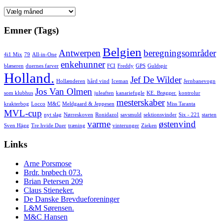
Arkiv
Emner (Tags)
Belgien
Antwerpen
beregningsområder
4i1 Mix
79
All-in-One
enkehunner
blæseren
duernes farver
FCI
Freddy
GPS
Guldspir
Holland.
Jef De Wilder
Hollænderen
hård vind
Iceman
Jernbanevogn
Jos Van Olmen
som klubhus
juleaften
kanariefugle
KE. Brøgger.
kontrolur
mesterskaber
krakterbog
Locco
M&C
Meldgaard & Jeppesen
Miss Taranta
MVL-cup
nyt slag
Nørreskoven
Ronidazol
savsmuld
sektionsvinder
Six - 221
starten
varme
østenvind
Sven Hägg
Tre hvide Duer
træning
vinterunger
Zieken
Links
Arne Porsmose
Brdr. brøbech 073.
Brian Petersen 209
Claus Stieneker.
De Danske Brevdueforeninger
L&M Sørensen.
M&C Hansen