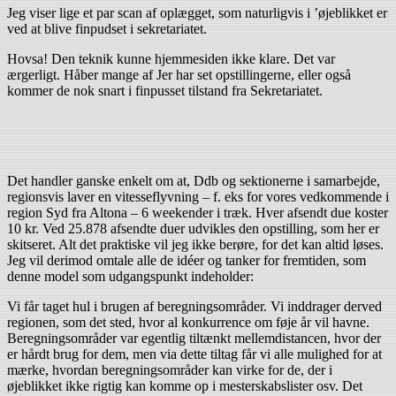
Jeg viser lige et par scan af oplægget, som naturligvis i ’øjeblikket er
ved at blive finpudset i sekretariatet.
Hovsa! Den teknik kunne hjemmesiden ikke klare. Det var
ærgerligt. Håber mange af Jer har set opstillingerne, eller også
kommer de nok snart i finpusset tilstand fra Sekretariatet.
Det handler ganske enkelt om at, Ddb og sektionerne i samarbejde,
regionsvis laver en vitesseflyvning – f. eks for vores vedkommende i
region Syd fra Altona – 6 weekender i træk. Hver afsendt due koster
10 kr. Ved 25.878 afsendte duer udvikles den opstilling, som her er
skitseret. Alt det praktiske vil jeg ikke berøre, for det kan altid løses.
Jeg vil derimod omtale alle de idéer og tanker for fremtiden, som
denne model som udgangspunkt indeholder:
Vi får taget hul i brugen af beregningsområder. Vi inddrager derved
regionen, som det sted, hvor al konkurrence om føje år vil havne.
Beregningsområder var egentlig tiltænkt mellemdistancen, hvor der
er hårdt brug for dem, men via dette tiltag får vi alle mulighed for at
mærke, hvordan beregningsområder kan virke for de, der i
øjeblikket ikke rigtig kan komme op i mesterskabslister osv. Det