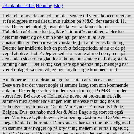
23. oktober 2012
Henning
Blog
Hele min opmærksomhed har i den senere tid været koncentreret om
at færdiggøre materialet til min auktion på M&C, der starter d. 11.
nov. Det er helt utroligt, hvad det kræver af koncentration.
Halvdelen af duerne har jeg ikke haft proffotograferet, så der har
dels min datter og dels min kone hjulpet med til at lave
amatørbilleder. Det har været vanskeliggjort af duernes fældning.
Duerne har imidlertid haft en perfekt fældeperiode, så nu er de på
vej til at blive ”flotte”. Jeg er ked af at skulle af med dem, men på
den anden side er jeg glad for at kunne præsentere en flot og stærk
samling duer. – Der er dog sket flere spændende ting, mens jeg har
været optaget, så dem vil jeg lige knytte nogle kommentarer til.
Auktionerne har sat drøn på lige fra starten af vintersæsonen.
Desværre har der været nogle af samme årsag som min kommende
auktion. Det er lige så trist for dem, som for mig. På M&C har der
været flere Belgiske og Hollandske navne på programmet. Alle
sammen med spændende unger. Min interesse faldt dog hos et
forholdsvist nyt topnavn: Comb. Van Eynde – Goovaerts i Putte,
Belgien. Dvs. tæt nabo med Jos & Jules Engels og stort set også
med Van Hove Uytterhoeven, Houben og Gaston Van De Wouwer,
meget hårde konkurrenter. Deres succes har været uomtvistelig med
en stamme duer bygget op på krydsning mellem duer fra Engels og
Van De Wouwer. Disse to stammer er oparbejdet ved tæt linjeavl, så