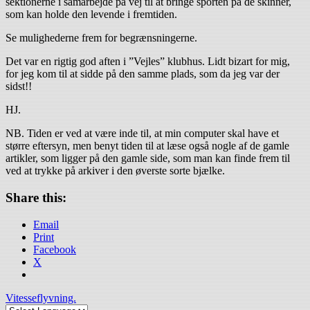
sektionerne i samarbejde på vej til at bringe sporten på de skinner,
som kan holde den levende i fremtiden.
Se mulighederne frem for begrænsningerne.
Det var en rigtig god aften i ”Vejles” klubhus. Lidt bizart for mig,
for jeg kom til at sidde på den samme plads, som da jeg var der
sidst!!
HJ.
NB. Tiden er ved at være inde til, at min computer skal have et
større eftersyn, men benyt tiden til at læse også nogle af de gamle
artikler, som ligger på den gamle side, som man kan finde frem til
ved at trykke på arkiver i den øverste sorte bjælke.
Share this:
Email
Print
Facebook
X
Vitesseflyvning.