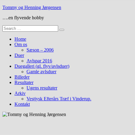
Skip
Tommy og Henning Jørgensen
to
….en flyvende hobby
content
Search
for:
Home
Om os
Sæson – 2006
Duer
Avlspar 2016
Duegalleri (gl. flyv/avlsduer)
Gamle avlsduer
Billeder
Resultater
Ugens resultater
Arkiv
Vestjysk Efterårs Træf i Vinderup.
Kontakt