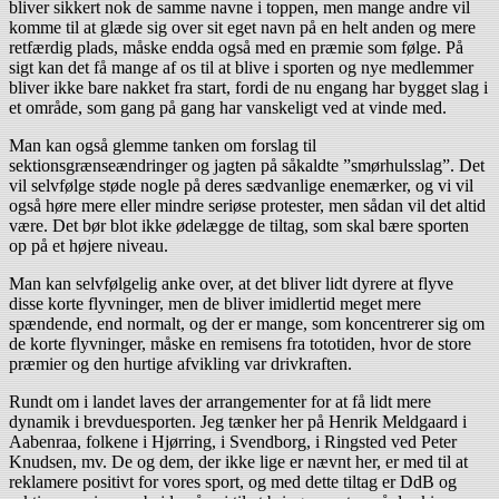
bliver sikkert nok de samme navne i toppen, men mange andre vil
komme til at glæde sig over sit eget navn på en helt anden og mere
retfærdig plads, måske endda også med en præmie som følge. På
sigt kan det få mange af os til at blive i sporten og nye medlemmer
bliver ikke bare nakket fra start, fordi de nu engang har bygget slag i
et område, som gang på gang har vanskeligt ved at vinde med.
Man kan også glemme tanken om forslag til
sektionsgrænseændringer og jagten på såkaldte ”smørhulsslag”. Det
vil selvfølge støde nogle på deres sædvanlige enemærker, og vi vil
også høre mere eller mindre seriøse protester, men sådan vil det altid
være. Det bør blot ikke ødelægge de tiltag, som skal bære sporten
op på et højere niveau.
Man kan selvfølgelig anke over, at det bliver lidt dyrere at flyve
disse korte flyvninger, men de bliver imidlertid meget mere
spændende, end normalt, og der er mange, som koncentrerer sig om
de korte flyvninger, måske en remisens fra tototiden, hvor de store
præmier og den hurtige afvikling var drivkraften.
Rundt om i landet laves der arrangementer for at få lidt mere
dynamik i brevduesporten. Jeg tænker her på Henrik Meldgaard i
Aabenraa, folkene i Hjørring, i Svendborg, i Ringsted ved Peter
Knudsen, mv. De og dem, der ikke lige er nævnt her, er med til at
reklamere positivt for vores sport, og med dette tiltag er DdB og