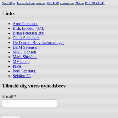
varme
østenvind
Sven Hägg
Tre hvide Duer
træning
vinterunger
Zieken
Links
Arne Porsmose
Brdr. brøbech 073.
Brian Petersen 209
Claus Stieneker.
De Danske Brevdueforeninger
L&M Sørensen.
M&C Hansen
Mark Skovbo.
MVL-cup
PIPA
Poul Stærkær.
Sektion 32
Tilmeld dig vores nyhedsbrev
E-mail
*