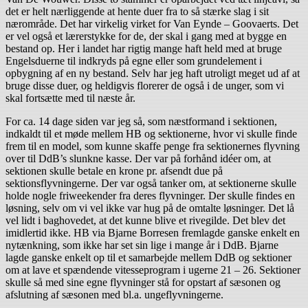
det er helt nærliggende at hente duer fra to så stærke slag i sit
nærområde. Det har virkelig virket for Van Eynde – Goovaerts. Det
er vel også et lærerstykke for de, der skal i gang med at bygge en
bestand op. Her i landet har rigtig mange haft held med at bruge
Engelsduerne til indkryds på egne eller som grundelement i
opbygning af en ny bestand. Selv har jeg haft utroligt meget ud af at
bruge disse duer, og heldigvis florerer de også i de unger, som vi
skal fortsætte med til næste år.
For ca. 14 dage siden var jeg så, som næstformand i sektionen,
indkaldt til et møde mellem HB og sektionerne, hvor vi skulle finde
frem til en model, som kunne skaffe penge fra sektionernes flyvning
over til DdB’s slunkne kasse. Der var på forhånd idéer om, at
sektionen skulle betale en krone pr. afsendt due på
sektionsflyvningerne. Der var også tanker om, at sektionerne skulle
holde nogle friweekender fra deres flyvninger. Der skulle findes en
løsning, selv om vi vel ikke var hug på de omtalte løsninger. Det lå
vel lidt i baghovedet, at det kunne blive et rivegilde. Det blev det
imidlertid ikke. HB via Bjarne Borresen fremlagde ganske enkelt en
nytænkning, som ikke har set sin lige i mange år i DdB. Bjarne
lagde ganske enkelt op til et samarbejde mellem DdB og sektioner
om at lave et spændende vitesseprogram i ugerne 21 – 26. Sektioner
skulle så med sine egne flyvninger stå for opstart af sæsonen og
afslutning af sæsonen med bl.a. ungeflyvningerne.