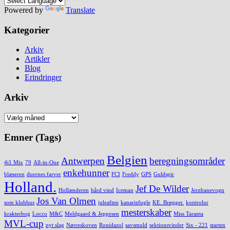
Powered by
Translate
Kategorier
Arkiv
Artikler
Blog
Erindringer
Arkiv
Arkiv
Emner (Tags)
Belgien
Antwerpen
beregningsområder
4i1 Mix
79
All-in-One
enkehunner
blæseren
duernes farver
FCI
Freddy
GPS
Guldspir
Holland.
Jef De Wilder
Hollænderen
hård vind
Iceman
Jernbanevogn
Jos Van Olmen
som klubhus
juleaften
kanariefugle
KE. Brøgger.
kontrolur
mesterskaber
krakterbog
Locco
M&C
Meldgaard & Jeppesen
Miss Taranta
MVL-cup
nyt slag
Nørreskoven
Ronidazol
savsmuld
sektionsvinder
Six - 221
starten