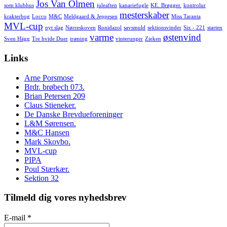
Jos Van Olmen
som klubhus
juleaften
kanariefugle
KE. Brøgger.
kontrolur
mesterskaber
krakterbog
Locco
M&C
Meldgaard & Jeppesen
Miss Taranta
MVL-cup
nyt slag
Nørreskoven
Ronidazol
savsmuld
sektionsvinder
Six - 221
starten
varme
østenvind
Sven Hägg
Tre hvide Duer
træning
vinterunger
Zieken
Links
Arne Porsmose
Brdr. brøbech 073.
Brian Petersen 209
Claus Stieneker.
De Danske Brevdueforeninger
L&M Sørensen.
M&C Hansen
Mark Skovbo.
MVL-cup
PIPA
Poul Stærkær.
Sektion 32
Tilmeld dig vores nyhedsbrev
E-mail
*