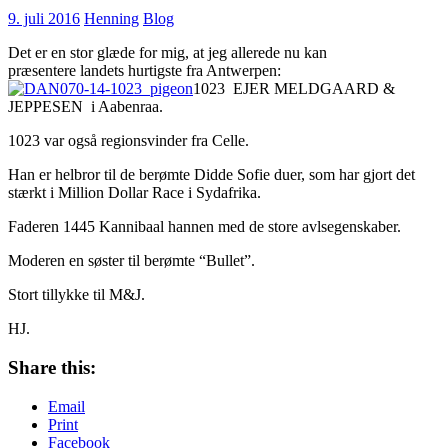
9. juli 2016
Henning
Blog
Det er en stor glæde for mig, at jeg allerede nu kan
præsentere landets hurtigste fra Antwerpen:
1023 EJER MELDGAARD &
JEPPESEN i Aabenraa.
1023 var også regionsvinder fra Celle.
Han er helbror til de berømte Didde Sofie duer, som har gjort det
stærkt i Million Dollar Race i Sydafrika.
Faderen 1445 Kannibaal hannen med de store avlsegenskaber.
Moderen en søster til berømte “Bullet”.
Stort tillykke til M&J.
HJ.
Share this:
Email
Print
Facebook