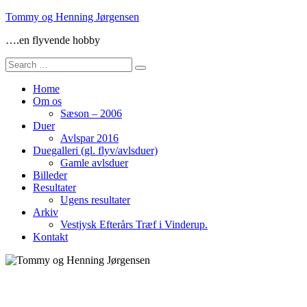
Skip
Tommy og Henning Jørgensen
to
….en flyvende hobby
content
Search
for:
Home
Om os
Sæson – 2006
Duer
Avlspar 2016
Duegalleri (gl. flyv/avlsduer)
Gamle avlsduer
Billeder
Resultater
Ugens resultater
Arkiv
Vestjysk Efterårs Træf i Vinderup.
Kontakt