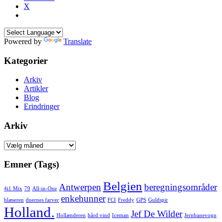
X
Powered by
Translate
Kategorier
Arkiv
Artikler
Blog
Erindringer
Arkiv
Arkiv
Emner (Tags)
Belgien
Antwerpen
beregningsområder
4i1 Mix
79
All-in-One
enkehunner
blæseren
duernes farver
FCI
Freddy
GPS
Guldspir
Holland.
Jef De Wilder
Hollænderen
hård vind
Iceman
Jernbanevogn