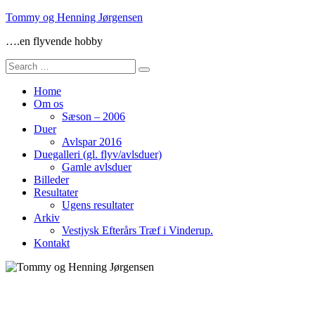
Skip
Tommy og Henning Jørgensen
to
….en flyvende hobby
content
Search
for:
Home
Om os
Sæson – 2006
Duer
Avlspar 2016
Duegalleri (gl. flyv/avlsduer)
Gamle avlsduer
Billeder
Resultater
Ugens resultater
Arkiv
Vestjysk Efterårs Træf i Vinderup.
Kontakt