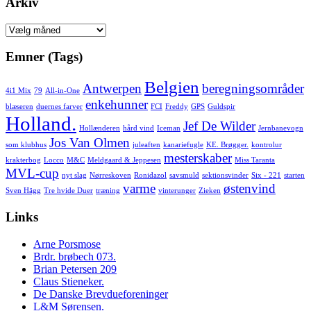
Arkiv
Arkiv
Emner (Tags)
Belgien
Antwerpen
beregningsområder
4i1 Mix
79
All-in-One
enkehunner
blæseren
duernes farver
FCI
Freddy
GPS
Guldspir
Holland.
Jef De Wilder
Hollænderen
hård vind
Iceman
Jernbanevogn
Jos Van Olmen
som klubhus
juleaften
kanariefugle
KE. Brøgger.
kontrolur
mesterskaber
krakterbog
Locco
M&C
Meldgaard & Jeppesen
Miss Taranta
MVL-cup
nyt slag
Nørreskoven
Ronidazol
savsmuld
sektionsvinder
Six - 221
starten
varme
østenvind
Sven Hägg
Tre hvide Duer
træning
vinterunger
Zieken
Links
Arne Porsmose
Brdr. brøbech 073.
Brian Petersen 209
Claus Stieneker.
De Danske Brevdueforeninger
L&M Sørensen.