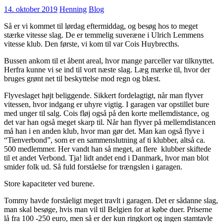
14. oktober 2019
Henning
Blog
Så er vi kommet til lørdag eftermiddag, og besøg hos to meget
stærke vitesse slag. De er temmelig suveræne i Ulrich Lemmens
vitesse klub. Den første, vi kom til var Cois Huybrecths.
Bussen ankom til et åbent areal, hvor mange parceller var tilknyttet.
Herfra kunne vi se ind til vort næste slag. Læg mærke til, hvor der
bruges grønt net til beskyttelse mod regn og blæst.
Flyveslaget højt beliggende. Sikkert fordelagtigt, når man flyver
vitessen, hvor indgang er uhyre vigtig. I garagen var opstillet bure
med unger til salg. Cois fløj også på den korte mellemdistance, og
det var han også meget skarp til. Når han flyver på mellemdistancen
må han i en anden klub, hvor man gør det. Man kan også flyve i
“Tienverbond”, som er en sammenslutning af ti klubber, altså ca.
500 medlemmer. Her vandt han så meget, at flere klubber skiftede
til et andet Verbond. Tja! lidt andet end i Danmark, hvor man blot
smider folk ud. Så fuld forståelse for trængslen i garagen.
Store kapaciteter ved burene.
Tommy havde forståeligt meget travlt i garagen. Det er sådanne slag,
man skal besøge, hvis man vil til Belgien for at købe duer. Priserne
lå fra 100 -250 euro, men så er der kun ringkort og ingen stamtavle