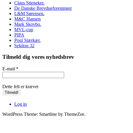
Claus Stieneker.
De Danske Brevdueforeninger
L&M Sørensen.
M&C Hansen
Mark Skovbo.
MVL-cup
PIPA
Poul Stærkær.
Sektion 32
Tilmeld dig vores nyhedsbrev
E-mail
*
Dette felt er krævet
Log in
WordPress Theme: Smartline by ThemeZee.