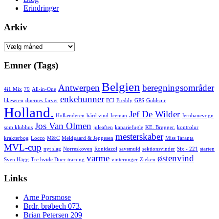
Erindringer
Arkiv
Arkiv
Emner (Tags)
Belgien
Antwerpen
beregningsområder
4i1 Mix
79
All-in-One
enkehunner
blæseren
duernes farver
FCI
Freddy
GPS
Guldspir
Holland.
Jef De Wilder
Hollænderen
hård vind
Iceman
Jernbanevogn
Jos Van Olmen
som klubhus
juleaften
kanariefugle
KE. Brøgger.
kontrolur
mesterskaber
krakterbog
Locco
M&C
Meldgaard & Jeppesen
Miss Taranta
MVL-cup
nyt slag
Nørreskoven
Ronidazol
savsmuld
sektionsvinder
Six - 221
starten
varme
østenvind
Sven Hägg
Tre hvide Duer
træning
vinterunger
Zieken
Links
Arne Porsmose
Brdr. brøbech 073.
Brian Petersen 209