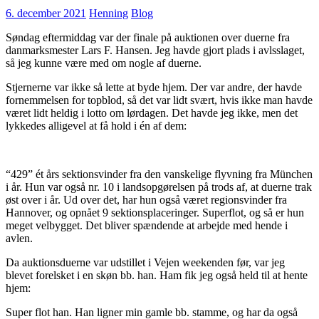
6. december 2021
Henning
Blog
Søndag eftermiddag var der finale på auktionen over duerne fra
danmarksmester Lars F. Hansen. Jeg havde gjort plads i avlsslaget,
så jeg kunne være med om nogle af duerne.
Stjernerne var ikke så lette at byde hjem. Der var andre, der havde
fornemmelsen for topblod, så det var lidt svært, hvis ikke man havde
været lidt heldig i lotto om lørdagen. Det havde jeg ikke, men det
lykkedes alligevel at få hold i én af dem:
“429” ét års sektionsvinder fra den vanskelige flyvning fra München
i år. Hun var også nr. 10 i landsopgørelsen på trods af, at duerne trak
øst over i år. Ud over det, har hun også været regionsvinder fra
Hannover, og opnået 9 sektionsplaceringer. Superflot, og så er hun
meget velbygget. Det bliver spændende at arbejde med hende i
avlen.
Da auktionsduerne var udstillet i Vejen weekenden før, var jeg
blevet forelsket i en skøn bb. han. Ham fik jeg også held til at hente
hjem:
Super flot han. Han ligner min gamle bb. stamme, og har da også