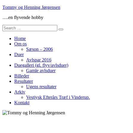
Skip
Tommy og Henning Jørgensen
to
….en flyvende hobby
content
Search
for:
Home
Om os
Sæson – 2006
Duer
Avlspar 2016
Duegalleri (gl. flyv/avlsduer)
Gamle avlsduer
Billeder
Resultater
Ugens resultater
Arkiv
Vestjysk Efterårs Træf i Vinderup.
Kontakt