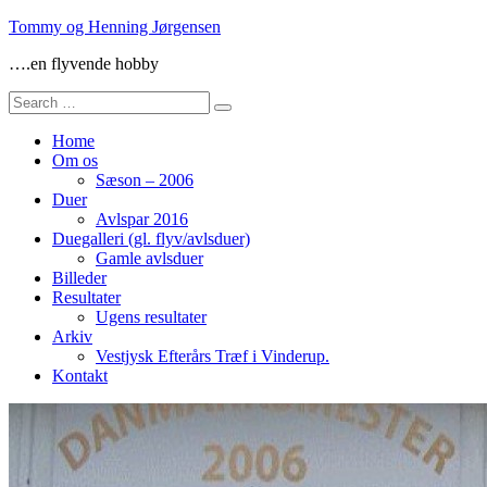
Skip
Tommy og Henning Jørgensen
to
….en flyvende hobby
content
Search
for:
Home
Om os
Sæson – 2006
Duer
Avlspar 2016
Duegalleri (gl. flyv/avlsduer)
Gamle avlsduer
Billeder
Resultater
Ugens resultater
Arkiv
Vestjysk Efterårs Træf i Vinderup.
Kontakt