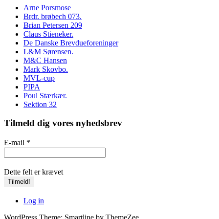
Arne Porsmose
Brdr. brøbech 073.
Brian Petersen 209
Claus Stieneker.
De Danske Brevdueforeninger
L&M Sørensen.
M&C Hansen
Mark Skovbo.
MVL-cup
PIPA
Poul Stærkær.
Sektion 32
Tilmeld dig vores nyhedsbrev
E-mail
*
Dette felt er krævet
Log in
WordPress Theme: Smartline by ThemeZee.