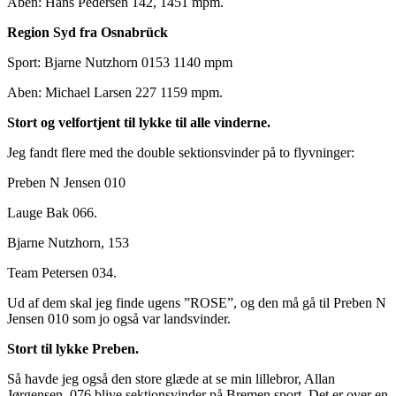
Åben: Hans Pedersen 142, 1451 mpm.
Region Syd fra Osnabrück
Sport: Bjarne Nutzhorn 0153 1140 mpm
Aben: Michael Larsen 227 1159 mpm.
Stort og velfortjent til lykke til alle vinderne.
Jeg fandt flere med the double sektionsvinder på to flyvninger:
Preben N Jensen 010
Lauge Bak 066.
Bjarne Nutzhorn, 153
Team Petersen 034.
Ud af dem skal jeg finde ugens ”ROSE”, og den må gå til Preben N
Jensen 010 som jo også var landsvinder.
Stort til lykke Preben.
Så havde jeg også den store glæde at se min lillebror, Allan
Jørgensen, 076 blive sektionsvinder på Bremen sport. Det er over en