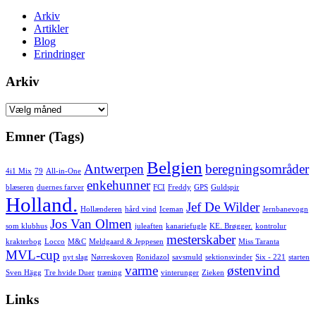
Arkiv
Artikler
Blog
Erindringer
Arkiv
Arkiv
Emner (Tags)
Belgien
Antwerpen
beregningsområder
4i1 Mix
79
All-in-One
enkehunner
blæseren
duernes farver
FCI
Freddy
GPS
Guldspir
Holland.
Jef De Wilder
Hollænderen
hård vind
Iceman
Jernbanevogn
Jos Van Olmen
som klubhus
juleaften
kanariefugle
KE. Brøgger.
kontrolur
mesterskaber
krakterbog
Locco
M&C
Meldgaard & Jeppesen
Miss Taranta
MVL-cup
nyt slag
Nørreskoven
Ronidazol
savsmuld
sektionsvinder
Six - 221
starten
varme
østenvind
Sven Hägg
Tre hvide Duer
træning
vinterunger
Zieken
Links