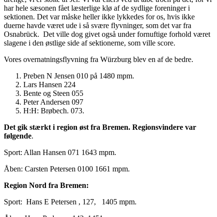
har hele sæsonen fået læsterlige klø af de sydlige foreninger i
sektionen. Det var måske heller ikke lykkedes for os, hvis ikke
duerne havde været ude i så svære flyvninger, som det var fra
Osnabrück. Det ville dog givet også under fornuftige forhold været
slagene i den østlige side af sektionerne, som ville score.
Vores overnatningsflyvning fra Würzburg blev en af de bedre.
Preben N Jensen 010 på 1480 mpm.
Lars Hansen 224
Bente og Steen 055
Peter Andersen 097
H:H: Brøbech. 073.
Det gik stærkt i region øst fra Bremen. Regionsvindere var
følgende
.
Sport: Allan Hansen 071 1643 mpm.
Åben: Carsten Petersen 0100 1661 mpm.
Region Nord fra Bremen:
Sport: Hans E Petersen , 127, 1405 mpm.