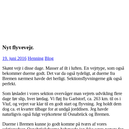
Nyt flyvevejr.
19. juni 2016
Henning
Blog
Skønt vejr i disse dage. Masser af ilt i luften. En vejrtype, som også
bekommer duerne godt. Det var da også tydeligt, at duerne fra
Bremen nærmest havde det herligt. Sektionsflyvningerne gik også
perfekt.
Som løslader i vores sektion overvåger man vejrets udvikling flere
dage før slip, hver lørdag. Vi fløj fra Garlstorf, ca. 263 km. til os i
Viuf, og vejret var klar til en godt start og flyvning. Jeg holdt dem
dog ca. et kvarter tilbage for at undgå jorddisen. Jeg havde
naturligvis også fulgt vejrkortene til Osnabrück og Bremen.
Duerne i Bremen kunne jo godt komme på tværs af vores