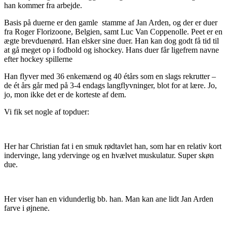
han kommer fra arbejde.
Basis på duerne er den gamle stamme af Jan Arden, og der er duer
fra Roger Florizoone, Belgien, samt Luc Van Coppenolle. Peet er en
ægte brevduenørd. Han elsker sine duer. Han kan dog godt få tid til
at gå meget op i fodbold og ishockey. Hans duer får ligefrem navne
efter hockey spillerne
Han flyver med 36 enkemænd og 40 étårs som en slags rekrutter –
de ét års går med på 3-4 endags langflyvninger, blot for at lære. Jo,
jo, mon ikke det er de korteste af dem.
Vi fik set nogle af topduer:
Her har Christian fat i en smuk rødtavlet han, som har en relativ kort
indervinge, lang ydervinge og en hvælvet muskulatur. Super skøn
due.
Her viser han en vidunderlig bb. han. Man kan ane lidt Jan Arden
farve i øjnene.