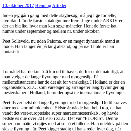
10. oktober 2017
Henning
Artikler
Inden jeg går i gang med dette slagbesøg, må jeg lige fortælle,
hvordan I får de første katalognumre frem. Lige under ARKIV er
der en bjælke, hvor man kan søge måneder. Hent de første kat.
numre under september og mellem nr. under oktober.
Peet Solleveld, nu uden Paloma, er en meget dynamisk mand at
møde. Han fanger én på lang afstand, og på nært hold er han
fantastisk.
I området har de kun 5-6 km ud til havet, derfor er det naturligt, at
man vælger de lange flyvninger med morgenslip. På
mellemdistancerne har de det alt for vanskeligt. I Holland er der en
organisation, ZLU, som varetager og arrangerer langflyvninger og
mesterskaber i Holland, herunder også de internationale flyvninger.
Peet flyver helst de lange flyvninger med morgenslip. Dertil kræves
duer med stor udholdenhed. Sidste år nåede han helt i top, da han
vandt det vest-europæiske super maratonmesterskab , og havde
bedste es due over 2015/16 i ZLU. Det var “FLORIS”. Denne
super han måtte vi nøjes med at se på et billede. Han udeblev på den
sidste flyvning i år. Peet kigger stadig til hans rede, hver dag, når