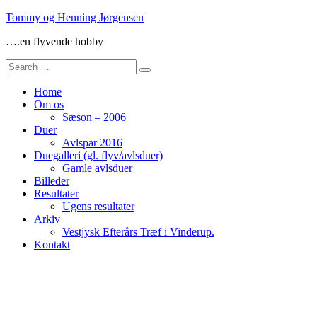
Skip
Tommy og Henning Jørgensen
to
….en flyvende hobby
content
Search
for:
Home
Om os
Sæson – 2006
Duer
Avlspar 2016
Duegalleri (gl. flyv/avlsduer)
Gamle avlsduer
Billeder
Resultater
Ugens resultater
Arkiv
Vestjysk Efterårs Træf i Vinderup.
Kontakt