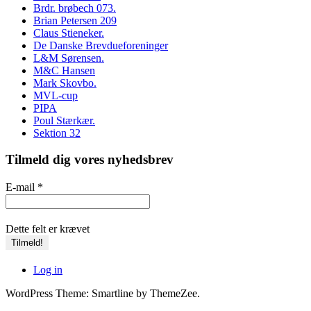
Brdr. brøbech 073.
Brian Petersen 209
Claus Stieneker.
De Danske Brevdueforeninger
L&M Sørensen.
M&C Hansen
Mark Skovbo.
MVL-cup
PIPA
Poul Stærkær.
Sektion 32
Tilmeld dig vores nyhedsbrev
E-mail
*
Dette felt er krævet
Log in
WordPress Theme: Smartline by ThemeZee.