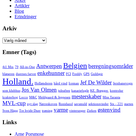
Arkiv
Artikler
Blog
Erindringer
Arkiv
Arkiv
Emner (Tags)
Belgien
Antwerpen
beregningsområder
4i1 Mix
79
All-in-One
enkehunner
blæseren
duernes farver
FCI
Freddy
GPS
Guldspir
Holland.
Jef De Wilder
Hollænderen
hård vind
Iceman
Jernbanevogn
Jos Van Olmen
som klubhus
juleaften
kanariefugle
KE. Brøgger.
kontrolur
mesterskaber
krakterbog
Locco
M&C
Meldgaard & Jeppesen
Miss Taranta
MVL-cup
nyt slag
Nørreskoven
Ronidazol
savsmuld
sektionsvinder
Six - 221
starten
varme
østenvind
Sven Hägg
Tre hvide Duer
træning
vinterunger
Zieken
Links
Arne Porsmose