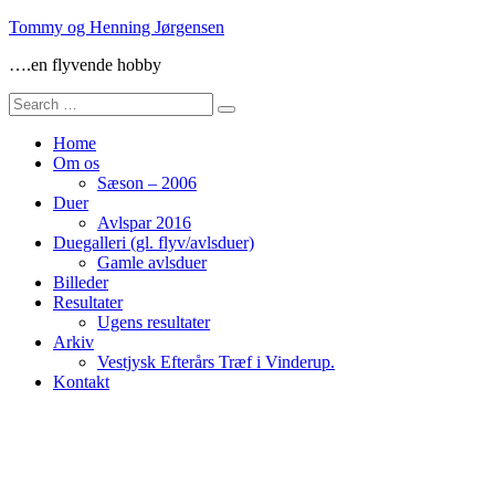
Skip
Tommy og Henning Jørgensen
to
….en flyvende hobby
content
Search
for:
Home
Om os
Sæson – 2006
Duer
Avlspar 2016
Duegalleri (gl. flyv/avlsduer)
Gamle avlsduer
Billeder
Resultater
Ugens resultater
Arkiv
Vestjysk Efterårs Træf i Vinderup.
Kontakt