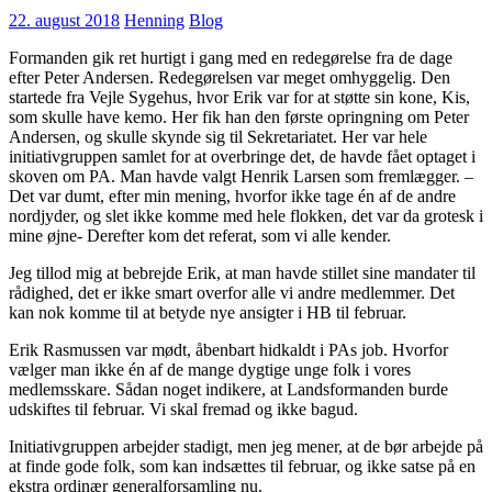
22. august 2018
Henning
Blog
Formanden gik ret hurtigt i gang med en redegørelse fra de dage
efter Peter Andersen. Redegørelsen var meget omhyggelig. Den
startede fra Vejle Sygehus, hvor Erik var for at støtte sin kone, Kis,
som skulle have kemo. Her fik han den første opringning om Peter
Andersen, og skulle skynde sig til Sekretariatet. Her var hele
initiativgruppen samlet for at overbringe det, de havde fået optaget i
skoven om PA. Man havde valgt Henrik Larsen som fremlægger. –
Det var dumt, efter min mening, hvorfor ikke tage én af de andre
nordjyder, og slet ikke komme med hele flokken, det var da grotesk i
mine øjne- Derefter kom det referat, som vi alle kender.
Jeg tillod mig at bebrejde Erik, at man havde stillet sine mandater til
rådighed, det er ikke smart overfor alle vi andre medlemmer. Det
kan nok komme til at betyde nye ansigter i HB til februar.
Erik Rasmussen var mødt, åbenbart hidkaldt i PAs job. Hvorfor
vælger man ikke én af de mange dygtige unge folk i vores
medlemsskare. Sådan noget indikere, at Landsformanden burde
udskiftes til februar. Vi skal fremad og ikke bagud.
Initiativgruppen arbejder stadigt, men jeg mener, at de bør arbejde på
at finde gode folk, som kan indsættes til februar, og ikke satse på en
ekstra ordinær generalforsamling nu.