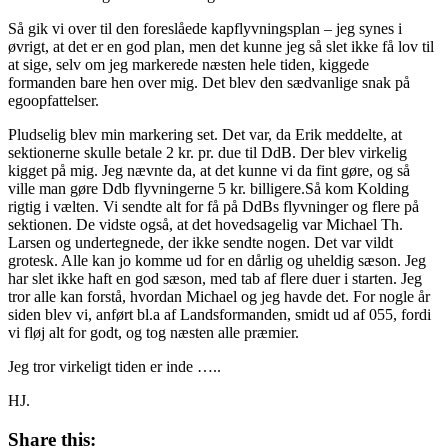
Så gik vi over til den foreslåede kapflyvningsplan – jeg synes i
øvrigt, at det er en god plan, men det kunne jeg så slet ikke få lov til
at sige, selv om jeg markerede næsten hele tiden, kiggede
formanden bare hen over mig. Det blev den sædvanlige snak på
egoopfattelser.
Pludselig blev min markering set. Det var, da Erik meddelte, at
sektionerne skulle betale 2 kr. pr. due til DdB. Der blev virkelig
kigget på mig. Jeg nævnte da, at det kunne vi da fint gøre, og så
ville man gøre Ddb flyvningerne 5 kr. billigere.Så kom Kolding
rigtig i vælten. Vi sendte alt for få på DdBs flyvninger og flere på
sektionen. De vidste også, at det hovedsagelig var Michael Th.
Larsen og undertegnede, der ikke sendte nogen. Det var vildt
grotesk. Alle kan jo komme ud for en dårlig og uheldig sæson. Jeg
har slet ikke haft en god sæson, med tab af flere duer i starten. Jeg
tror alle kan forstå, hvordan Michael og jeg havde det. For nogle år
siden blev vi, anført bl.a af Landsformanden, smidt ud af 055, fordi
vi fløj alt for godt, og tog næsten alle præmier.
Jeg tror virkeligt tiden er inde …..
HJ.
Share this: