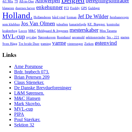
Antwerpen
beregningsområder
4i1 Mix
79
All-in-One
enkehunner
blæseren
duernes farver
FCI
Freddy
GPS
Guldspir
Holland.
Jef De Wilder
Hollænderen
hård vind
Iceman
Jernbanevogn
Jos Van Olmen
som klubhus
juleaften
kanariefugle
KE. Brøgger.
kontrolur
mesterskaber
krakterbog
Locco
M&C
Meldgaard & Jeppesen
Miss Taranta
MVL-cup
nyt slag
Nørreskoven
Ronidazol
savsmuld
sektionsvinder
Six - 221
starten
varme
østenvind
Sven Hägg
Tre hvide Duer
træning
vinterunger
Zieken
Links
Arne Porsmose
Brdr. brøbech 073.
Brian Petersen 209
Claus Stieneker.
De Danske Brevdueforeninger
L&M Sørensen.
M&C Hansen
Mark Skovbo.
MVL-cup
PIPA
Poul Stærkær.
Sektion 32