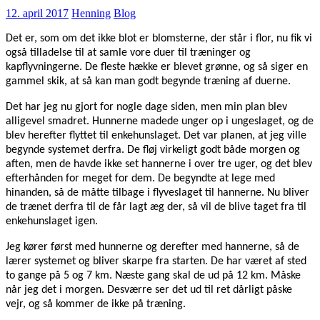
12. april 2017
Henning
Blog
Det er, som om det ikke blot er blomsterne, der står i flor, nu fik vi
også tilladelse til at samle vore duer til træninger og
kapflyvningerne. De fleste hække er blevet grønne, og så siger en
gammel skik, at så kan man godt begynde træning af duerne.
Det har jeg nu gjort for nogle dage siden, men min plan blev
alligevel smadret. Hunnerne madede unger op i ungeslaget, og de
blev herefter flyttet til enkehunslaget. Det var planen, at jeg ville
begynde systemet derfra. De fløj virkeligt godt både morgen og
aften, men de havde ikke set hannerne i over tre uger, og det blev
efterhånden for meget for dem. De begyndte at lege med
hinanden, så de måtte tilbage i flyveslaget til hannerne. Nu bliver
de trænet derfra til de får lagt æg der, så vil de blive taget fra til
enkehunslaget igen.
Jeg kører først med hunnerne og derefter med hannerne, så de
lærer systemet og bliver skarpe fra starten. De har været af sted
to gange på 5 og 7 km. Næste gang skal de ud på 12 km. Måske
når jeg det i morgen. Desværre ser det ud til ret dårligt påske
vejr, og så kommer de ikke på træning.