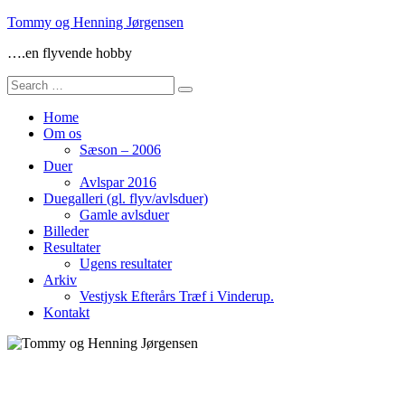
Skip
Tommy og Henning Jørgensen
to
….en flyvende hobby
content
Search
for:
Home
Om os
Sæson – 2006
Duer
Avlspar 2016
Duegalleri (gl. flyv/avlsduer)
Gamle avlsduer
Billeder
Resultater
Ugens resultater
Arkiv
Vestjysk Efterårs Træf i Vinderup.
Kontakt