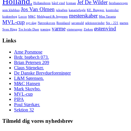
Holland.
Jef De Wilder
Hollænderen
hård vind
Iceman
Jernbanevogn
Jos Van Olmen
som klubhus
juleaften
kanariefugle
KE. Brøgger.
kontrolur
mesterskaber
krakterbog
Locco
M&C
Meldgaard & Jeppesen
Miss Taranta
MVL-cup
nyt slag
Nørreskoven
Ronidazol
savsmuld
sektionsvinder
Six - 221
starten
varme
østenvind
Sven Hägg
Tre hvide Duer
træning
vinterunger
Zieken
Links
Arne Porsmose
Brdr. brøbech 073.
Brian Petersen 209
Claus Stieneker.
De Danske Brevdueforeninger
L&M Sørensen.
M&C Hansen
Mark Skovbo.
MVL-cup
PIPA
Poul Stærkær.
Sektion 32
Tilmeld dig vores nyhedsbrev