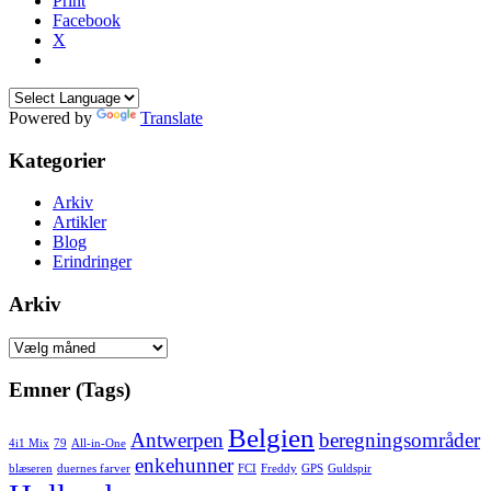
Print
Facebook
X
Powered by
Translate
Kategorier
Arkiv
Artikler
Blog
Erindringer
Arkiv
Arkiv
Emner (Tags)
Belgien
Antwerpen
beregningsområder
4i1 Mix
79
All-in-One
enkehunner
blæseren
duernes farver
FCI
Freddy
GPS
Guldspir