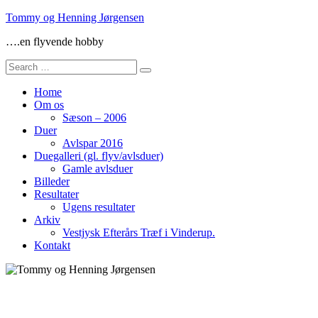
Skip
Tommy og Henning Jørgensen
to
….en flyvende hobby
content
Search
for:
Home
Om os
Sæson – 2006
Duer
Avlspar 2016
Duegalleri (gl. flyv/avlsduer)
Gamle avlsduer
Billeder
Resultater
Ugens resultater
Arkiv
Vestjysk Efterårs Træf i Vinderup.
Kontakt