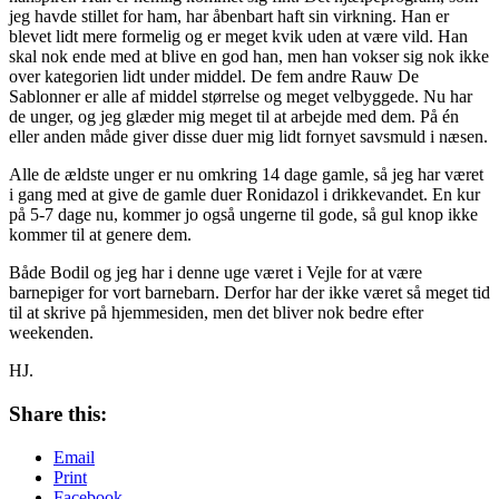
jeg havde stillet for ham, har åbenbart haft sin virkning. Han er
blevet lidt mere formelig og er meget kvik uden at være vild. Han
skal nok ende med at blive en god han, men han vokser sig nok ikke
over kategorien lidt under middel. De fem andre Rauw De
Sablonner er alle af middel størrelse og meget velbyggede. Nu har
de unger, og jeg glæder mig meget til at arbejde med dem. På én
eller anden måde giver disse duer mig lidt fornyet savsmuld i næsen.
Alle de ældste unger er nu omkring 14 dage gamle, så jeg har været
i gang med at give de gamle duer Ronidazol i drikkevandet. En kur
på 5-7 dage nu, kommer jo også ungerne til gode, så gul knop ikke
kommer til at genere dem.
Både Bodil og jeg har i denne uge været i Vejle for at være
barnepiger for vort barnebarn. Derfor har der ikke været så meget tid
til at skrive på hjemmesiden, men det bliver nok bedre efter
weekenden.
HJ.
Share this:
Email
Print
Facebook