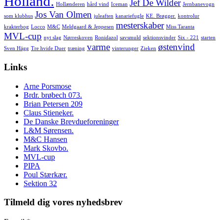
Holland.
Jef De Wilder
Hollænderen
hård vind
Iceman
Jernbanevogn
Jos Van Olmen
som klubhus
juleaften
kanariefugle
KE. Brøgger.
kontrolur
mesterskaber
krakterbog
Locco
M&C
Meldgaard & Jeppesen
Miss Taranta
MVL-cup
nyt slag
Nørreskoven
Ronidazol
savsmuld
sektionsvinder
Six - 221
starten
varme
østenvind
Sven Hägg
Tre hvide Duer
træning
vinterunger
Zieken
Links
Arne Porsmose
Brdr. brøbech 073.
Brian Petersen 209
Claus Stieneker.
De Danske Brevdueforeninger
L&M Sørensen.
M&C Hansen
Mark Skovbo.
MVL-cup
PIPA
Poul Stærkær.
Sektion 32
Tilmeld dig vores nyhedsbrev