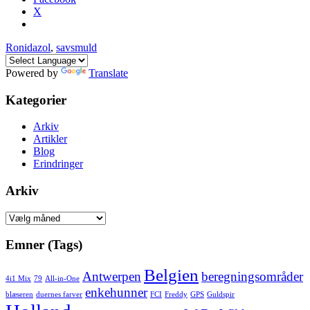
X
Ronidazol
,
savsmuld
Powered by
Translate
Kategorier
Arkiv
Artikler
Blog
Erindringer
Arkiv
Arkiv
Emner (Tags)
Belgien
Antwerpen
beregningsområder
4i1 Mix
79
All-in-One
enkehunner
blæseren
duernes farver
FCI
Freddy
GPS
Guldspir