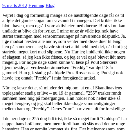
9. marts 2012
Henning
Blog
Vejret i dag og formentlig mange af de næstfølgende dage får os til
at føle det gamle slogan om savsmuld i manegen. Det kribler ikke
blot i haven, men også i vore aktiviteter med duerne. Blot vi nu kan
undlade at blive alt for ivrige. I mine unge år vilde jeg nok have
startet træningen med sensommerunger på nuværende tidspunkt. Ja,
lige modsat næsten alle andre, som venter med disse duer til langt
hen på sommeren. Jeg havde stort set altid held med det, når blot jeg
startede meget kort med slippene. Nu Har jeg imidlertid ikke nogen
af slagsen, så jeg kan ikke fristes, og jeg er vel også blevet lidt mere
magelig. For nogle dage siden kunne vi læse på Poul Stærkærs
hjemmeside, at verdensberømmelsen ”Freddy” var død 18 år
gammel. Han gik stadig på afdøde Pros Rossens slag. Pudsigt nok
havde jeg omtalt ”Freddy” i min foregående artikel.
Når jeg læser dette, så minder det mig om, at en af Skandinaviens
toplegender stadig er live – nu 19 år gammel. ”255” trasker rundt
sammen med mig på fodergangen. Han holder nok heller ikke så
meget længere, og jeg skal heller ikke drage sammenligninger
mellem ham og ”Freddy”. Deres ”rum” har været alt for forskellige.
I de her dage er 255 dog lidt trist, ikke så meget fordi ”Guldspir” har
nappet hans hofdame, men mere fordi han må slås med denne unge
hanspirer. Han er nemlig kommet sig fint. Det hjælpeprogram, som