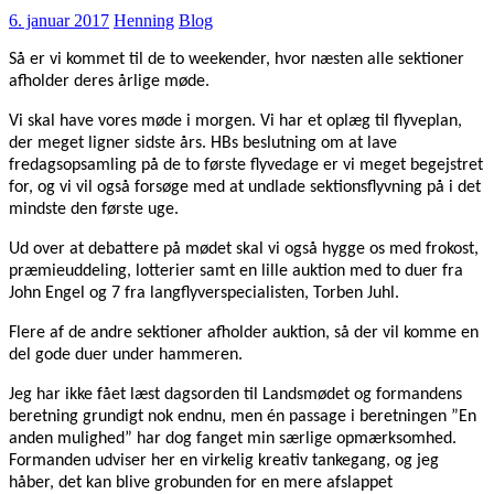
6. januar 2017
Henning
Blog
Så er vi kommet til de to weekender, hvor næsten alle sektioner
afholder deres årlige møde.
Vi skal have vores møde i morgen. Vi har et oplæg til flyveplan,
der meget ligner sidste års. HBs beslutning om at lave
fredagsopsamling på de to første flyvedage er vi meget begejstret
for, og vi vil også forsøge med at undlade sektionsflyvning på i det
mindste den første uge.
Ud over at debattere på mødet skal vi også hygge os med frokost,
præmieuddeling, lotterier samt en lille auktion med to duer fra
John Engel og 7 fra langflyverspecialisten, Torben Juhl.
Flere af de andre sektioner afholder auktion, så der vil komme en
del gode duer under hammeren.
Jeg har ikke fået læst dagsorden til Landsmødet og formandens
beretning grundigt nok endnu, men én passage i beretningen ”En
anden mulighed” har dog fanget min særlige opmærksomhed.
Formanden udviser her en virkelig kreativ tankegang, og jeg
håber, det kan blive grobunden for en mere afslappet