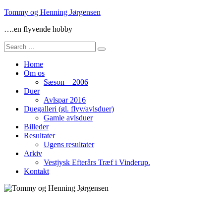
Skip
Tommy og Henning Jørgensen
to
….en flyvende hobby
content
Search
for:
Home
Om os
Sæson – 2006
Duer
Avlspar 2016
Duegalleri (gl. flyv/avlsduer)
Gamle avlsduer
Billeder
Resultater
Ugens resultater
Arkiv
Vestjysk Efterårs Træf i Vinderup.
Kontakt