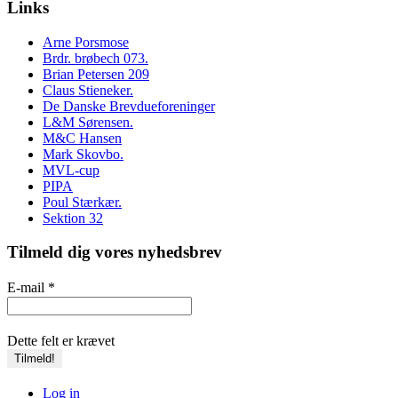
Links
Arne Porsmose
Brdr. brøbech 073.
Brian Petersen 209
Claus Stieneker.
De Danske Brevdueforeninger
L&M Sørensen.
M&C Hansen
Mark Skovbo.
MVL-cup
PIPA
Poul Stærkær.
Sektion 32
Tilmeld dig vores nyhedsbrev
E-mail
*
Dette felt er krævet
Log in