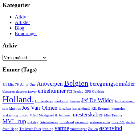
Kategorier
Arkiv
Artikler
Blog
Erindringer
Arkiv
Arkiv
Emner (Tags)
Belgien
Antwerpen
beregningsområder
4i1 Mix
79
All-in-One
enkehunner
blæseren
duernes farver
FCI
Freddy
GPS
Guldspir
Holland.
Jef De Wilder
Hollænderen
hård vind
Iceman
Jernbanevogn
Jos Van Olmen
som klubhus
juleaften
kanariefugle
KE. Brøgger.
kontrolur
mesterskaber
krakterbog
Locco
M&C
Meldgaard & Jeppesen
Miss Taranta
MVL-cup
nyt slag
Nørreskoven
Ronidazol
savsmuld
sektionsvinder
Six - 221
starten
varme
østenvind
Sven Hägg
Tre hvide Duer
træning
vinterunger
Zieken