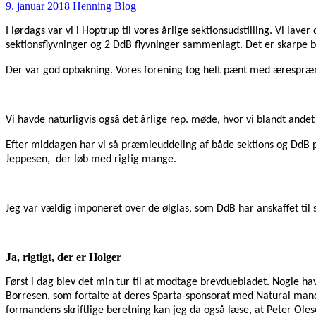
9. januar 2018
Henning
Blog
I lørdags var vi i Hoptrup til vores årlige sektionsudstilling. Vi lave
sektionsflyvninger og 2 DdB flyvninger sammenlagt. Det er skarpe b
Der var god opbakning. Vores forening tog helt pænt med ærespræmi
Vi havde naturligvis også det årlige rep. møde, hvor vi blandt ande
Efter middagen har vi så præmieuddeling af både sektions og DdB pr
Jeppesen, der løb med rigtig mange.
Jeg var vældig imponeret over de ølglas, som DdB har anskaffet til 
Ja, rigtigt, der er Holger
Først i dag blev det min tur til at modtage brevduebladet. Nogle h
Borresen, som fortalte at deres Sparta-sponsorat med Natural manden 
formandens skriftlige beretning kan jeg da også læse, at Peter Oles