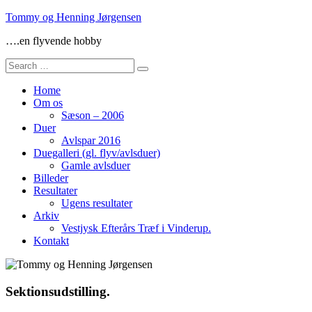
Skip
Tommy og Henning Jørgensen
to
….en flyvende hobby
content
Search
for:
Home
Om os
Sæson – 2006
Duer
Avlspar 2016
Duegalleri (gl. flyv/avlsduer)
Gamle avlsduer
Billeder
Resultater
Ugens resultater
Arkiv
Vestjysk Efterårs Træf i Vinderup.
Kontakt
Sektionsudstilling.