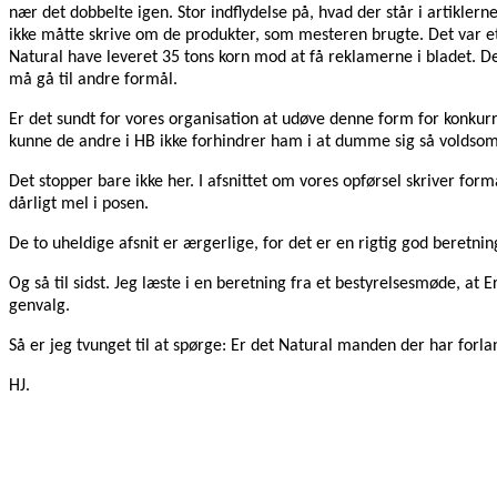
nær det dobbelte igen. Stor indflydelse på, hvad der står i artiklern
ikke måtte skrive om de produkter, som mesteren brugte. Det var et 
Natural have leveret 35 tons korn mod at få reklamerne i bladet. Det
må gå til andre formål.
Er det sundt for vores organisation at udøve denne form for konkur
kunne de andre i HB ikke forhindrer ham i at dumme sig så voldsom
Det stopper bare ikke her. I afsnittet om vores opførsel skriver for
dårligt mel i posen.
De to uheldige afsnit er ærgerlige, for det er en rigtig god beretning
Og så til sidst. Jeg læste i en beretning fra et bestyrelsesmøde, at 
genvalg.
Så er jeg tvunget til at spørge: Er det Natural manden der har forlan
HJ.