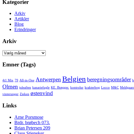
Kategorier
Arkiv
Artikler
Blog
Erindringer
Arkiv
Arkiv
Emner (Tags)
Belgien
Antwerpen
beregningsområder
4i1 Mix
79
All-in-One
b
Olmen
juleaften
kanariefugle
KE. Brøgger.
kontrolur
krakterbog
Locco
M&C
Meldgaar
østenvind
vinterunger
Zieken
Links
Arne Porsmose
Brdr. brøbech 073.
Brian Petersen 209
Claus Stieneker.