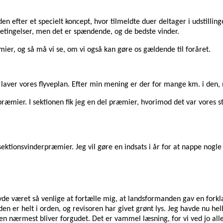
r den efter et specielt koncept, hvor tilmeldte duer deltager i udstilling
etingelser, men det er spændende, og de bedste vinder.
er, og så må vi se, om vi også kan gøre os gældende til foråret.
t laver vores flyveplan. Efter min mening er der for mange km. i den,
æmier. I sektionen fik jeg en del præmier, hvorimod det var vores st
sektionsvinderpræmier. Jeg vil gøre en indsats i år for at nappe nogle
avde været så venlige at fortælle mig, at landsformanden gav en for
er helt i orden, og revisoren har givet grønt lys. Jeg havde nu heller
en nærmest bliver forgudet. Det er vammel læsning, for vi ved jo alle,