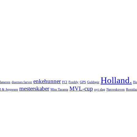
Holland.
enkehunner
læseren
duernes farver
FCI
Freddy
GPS
Guldspir
Ho
mesterskaber
MVL-cup
d & Jeppesen
Miss Taranta
nyt slag
Nørreskoven
Ronida