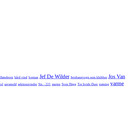
Jef De Wilder
Jos Van
llænderen
hård vind
Iceman
Jernbanevogn som klubhus
varme
zol
savsmuld
sektionsvinder
Six - 221
starten
Sven Hägg
Tre hvide Duer
træning