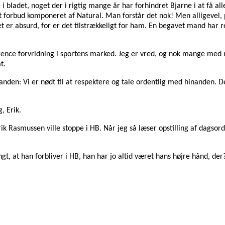
e i bladet, noget der i rigtig mange år har forhindret Bjarne i at få a
forbud komponeret af Natural. Man forstår det nok! Men alligevel, pas
 er absurd, for er det tilstrækkeligt for ham. En begavet mand har re
rence forvridning i sportens marked. Jeg er vred, og nok mange med mi
t.
manden: Vi er nødt til at respektere og tale ordentlig med hinanden. 
, Erik.
Erik Rasmussen ville stoppe i HB. Når jeg så læser opstilling af dagsor
gt, at han forbliver i HB, han har jo altid været hans højre hånd, der