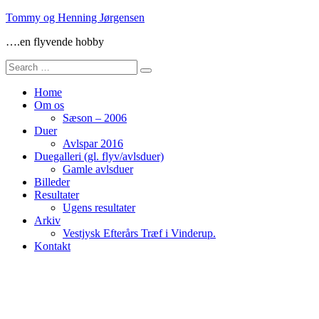
Skip
Tommy og Henning Jørgensen
to
….en flyvende hobby
content
Search
for:
Home
Om os
Sæson – 2006
Duer
Avlspar 2016
Duegalleri (gl. flyv/avlsduer)
Gamle avlsduer
Billeder
Resultater
Ugens resultater
Arkiv
Vestjysk Efterårs Træf i Vinderup.
Kontakt