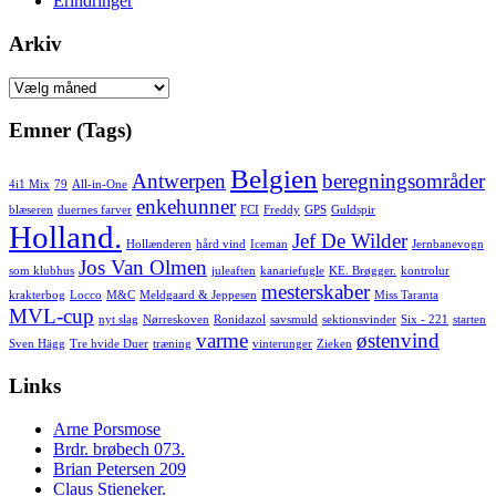
Erindringer
Arkiv
Arkiv
Emner (Tags)
Belgien
Antwerpen
beregningsområder
4i1 Mix
79
All-in-One
enkehunner
blæseren
duernes farver
FCI
Freddy
GPS
Guldspir
Holland.
Jef De Wilder
Hollænderen
hård vind
Iceman
Jernbanevogn
Jos Van Olmen
som klubhus
juleaften
kanariefugle
KE. Brøgger.
kontrolur
mesterskaber
krakterbog
Locco
M&C
Meldgaard & Jeppesen
Miss Taranta
MVL-cup
nyt slag
Nørreskoven
Ronidazol
savsmuld
sektionsvinder
Six - 221
starten
varme
østenvind
Sven Hägg
Tre hvide Duer
træning
vinterunger
Zieken
Links
Arne Porsmose
Brdr. brøbech 073.
Brian Petersen 209
Claus Stieneker.