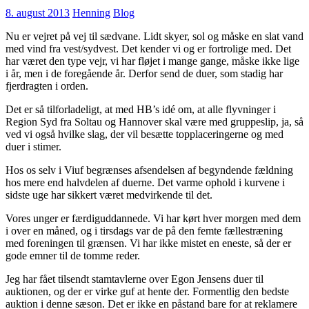
8. august 2013
Henning
Blog
Nu er vejret på vej til sædvane. Lidt skyer, sol og måske en slat vand
med vind fra vest/sydvest. Det kender vi og er fortrolige med. Det
har været den type vejr, vi har fløjet i mange gange, måske ikke lige
i år, men i de foregående år. Derfor send de duer, som stadig har
fjerdragten i orden.
Det er så tilforladeligt, at med HB’s idé om, at alle flyvninger i
Region Syd fra Soltau og Hannover skal være med gruppeslip, ja, så
ved vi også hvilke slag, der vil besætte topplaceringerne og med
duer i stimer.
Hos os selv i Viuf begrænses afsendelsen af begyndende fældning
hos mere end halvdelen af duerne. Det varme ophold i kurvene i
sidste uge har sikkert været medvirkende til det.
Vores unger er færdiguddannede. Vi har kørt hver morgen med dem
i over en måned, og i tirsdags var de på den femte fællestræning
med foreningen til grænsen. Vi har ikke mistet en eneste, så der er
gode emner til de tomme reder.
Jeg har fået tilsendt stamtavlerne over Egon Jensens duer til
auktionen, og der er virke guf at hente der. Formentlig den bedste
auktion i denne sæson. Det er ikke en påstand bare for at reklamere