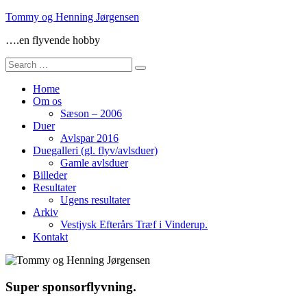
Skip
Tommy og Henning Jørgensen
to
….en flyvende hobby
content
Search
for:
Home
Om os
Sæson – 2006
Duer
Avlspar 2016
Duegalleri (gl. flyv/avlsduer)
Gamle avlsduer
Billeder
Resultater
Ugens resultater
Arkiv
Vestjysk Efterårs Træf i Vinderup.
Kontakt
Super sponsorflyvning.