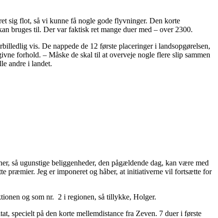
et sig flot, så vi kunne få nogle gode flyvninger. Den korte
 kan bruges til. Der var faktisk ret mange duer med – over 2300.
billedlig vis. De nappede de 12 første placeringer i landsopgørelsen,
ivne forhold. – Måske de skal til at overveje nogle flere slip sammen
le andre i landet.
ektioner, så ugunstige beliggenheder, den pågældende dag, kan være med
te præmier. Jeg er imponeret og håber, at initiativerne vil fortsætte for
tionen og som nr. 2 i regionen, så tillykke, Holger.
at, specielt på den korte mellemdistance fra Zeven. 7 duer i første