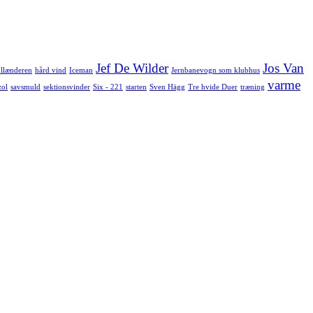
Jef De Wilder
Jos Van
llænderen
hård vind
Iceman
Jernbanevogn som klubhus
varme
zol
savsmuld
sektionsvinder
Six - 221
starten
Sven Hägg
Tre hvide Duer
træning