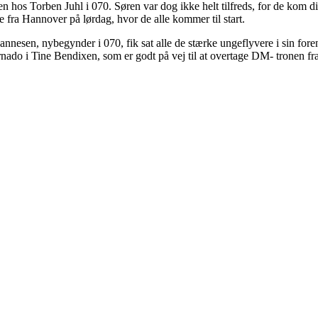
os Torben Juhl i 070. Søren var dog ikke helt tilfreds, for de kom dir
fra Hannover på lørdag, hvor de alle kommer til start.
nnesen, nybegynder i 070, fik sat alle de stærke ungeflyvere i sin foren
rnado i Tine Bendixen, som er godt på vej til at overtage DM- tronen fra