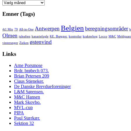
Arkiv
Emner (Tags)
Belgien
Antwerpen
beregningsområder
4i1 Mix
79
All-in-One
b
Olmen
juleaften
kanariefugle
KE. Brøgger.
kontrolur
krakterbog
Locco
M&C
Meldgaar
østenvind
vinterunger
Zieken
Links
Arne Porsmose
Brdr. brøbech 073.
Brian Petersen 209
Claus Stieneker.
De Danske Brevdueforeninger
L&M Sørensen.
M&C Hansen
Mark Skovbo.
MVL-cup
PIPA
Poul Stærkær.
Sektion 32