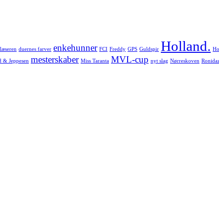
Holland.
enkehunner
læseren
duernes farver
FCI
Freddy
GPS
Guldspir
Ho
mesterskaber
MVL-cup
d & Jeppesen
Miss Taranta
nyt slag
Nørreskoven
Ronida