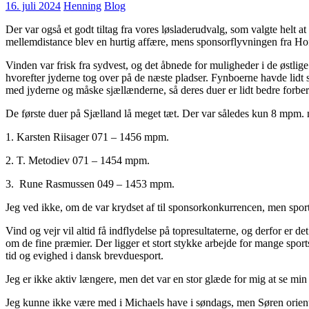
16. juli 2024
Henning
Blog
Der var også et godt tiltag fra vores løsladerudvalg, som valgte helt a
mellemdistance blev en hurtig affære, mens sponsorflyvningen fra Hof o
Vinden var frisk fra sydvest, og det åbnede for muligheder i de østli
hvorefter jyderne tog over på de næste pladser. Fynboerne havde lidt s
med jyderne og måske sjællænderne, så deres duer er lidt bedre forbered
De første duer på Sjælland lå meget tæt. Der var således kun 8 mpm. m
1. Karsten Riisager 071 – 1456 mpm.
2. T. Metodiev 071 – 1454 mpm.
3. Rune Rasmussen 049 – 1453 mpm.
Jeg ved ikke, om de var krydset af til sponsorkonkurrencen, men sportsl
Vind og vejr vil altid få indflydelse på topresultaterne, og derfor er
om de fine præmier. Der ligger et stort stykke arbejde for mange sportsf
tid og evighed i dansk brevduesport.
Jeg er ikke aktiv længere, men det var en stor glæde for mig at se min
Jeg kunne ikke være med i Michaels have i søndags, men Søren orientere