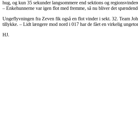
hug, og kun 35 sekunder langsommere end sektions og regionsvinderen h
– Enkehunnerne var igen flot med fremme, så nu bliver det spændende 
Ungeflyvningen fra Zeven fik også en flot vinder i sekt. 32. Team Joha
tillykke. – Lidt længere mod nord i 017 har de fået en virkelig ungeto
HJ.