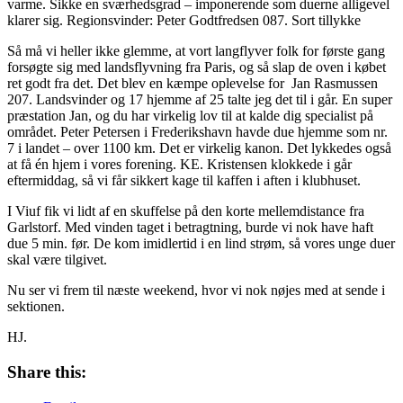
varme. Sikke en sværhedsgrad – imponerende som duerne alligevel
klarer sig. Regionsvinder: Peter Godtfredsen 087. Sort tillykke
Så må vi heller ikke glemme, at vort langflyver folk for første gang
forsøgte sig med landsflyvning fra Paris, og så slap de oven i købet
ret godt fra det. Det blev en kæmpe oplevelse for Jan Rasmussen
207. Landsvinder og 17 hjemme af 25 talte jeg det til i går. En super
præstation Jan, og du har virkelig lov til at kalde dig specialist på
området. Peter Petersen i Frederikshavn havde due hjemme som nr.
7 i landet – over 1100 km. Det er virkelig kanon. Det lykkedes også
at få én hjem i vores forening. KE. Kristensen klokkede i går
eftermiddag, så vi får sikkert kage til kaffen i aften i klubhuset.
I Viuf fik vi lidt af en skuffelse på den korte mellemdistance fra
Garlstorf. Med vinden taget i betragtning, burde vi nok have haft
due 5 min. før. De kom imidlertid i en lind strøm, så vores unge duer
skal være tilgivet.
Nu ser vi frem til næste weekend, hvor vi nok nøjes med at sende i
sektionen.
HJ.
Share this: