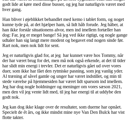
godt lide at køre med disse busser, og jeg har naturligvis været med
hver gang.
Han bliver i øjeblikket behandlet med kemo i tablet form, og noget
kunne tyde på, at det hjælper ham, så lidt håb forude. Jeg håber, at
han ikke forstår situationens alvor, men ind imellem fortæller han
dog: Far, jeg er meget bange! Så jeg ved ikke rigtigt, og nogle gange
udtaler han sig langt mere modent og begavet end nogen sinde før.
Rart nok, men nok lidt for sent.
Jeg er naturligvis glad for, at jeg har kunnet være hos Tommy, når
der har været brug for det, men må nok også erkende, at det til tider
har slidt min energi i trevler. Det er naturligvis gået ud over vores
duer, som ikke har fået den rytmiske pasning, som jeg vanlig yder.
Al træning af såvel gamle og unger har været indstillet, og min til
stede værelse på hjemmesiden har været lidt sparsom ind imellem.
Jeg har dog nogle holdninger og meninger om vores sæson 2021,
men den vil jeg vente lidt med, til jeg har energi til at uddybe den
godt nok.
Jeg kan dog ikke klage over de resultater, som duerne har opnået.
Specielt de ét års, og ikke mindst mine nye Van Den Bulck har vist
flotte takter.