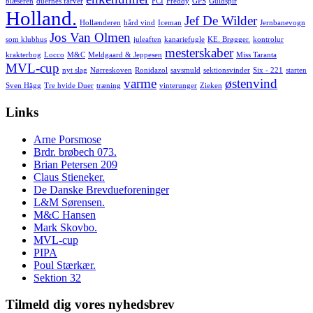
blæseren
duernes farver
FCI
Freddy
GPS
Guldspir
Holland.
Jef De Wilder
Hollænderen
hård vind
Iceman
Jernbanevogn
Jos Van Olmen
som klubhus
juleaften
kanariefugle
KE. Brøgger.
kontrolur
mesterskaber
krakterbog
Locco
M&C
Meldgaard & Jeppesen
Miss Taranta
MVL-cup
nyt slag
Nørreskoven
Ronidazol
savsmuld
sektionsvinder
Six - 221
starten
varme
østenvind
Sven Hägg
Tre hvide Duer
træning
vinterunger
Zieken
Links
Arne Porsmose
Brdr. brøbech 073.
Brian Petersen 209
Claus Stieneker.
De Danske Brevdueforeninger
L&M Sørensen.
M&C Hansen
Mark Skovbo.
MVL-cup
PIPA
Poul Stærkær.
Sektion 32
Tilmeld dig vores nyhedsbrev