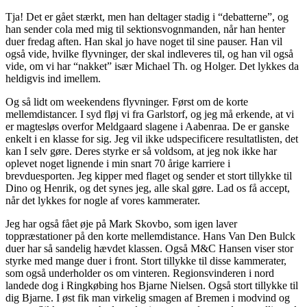
Tja! Det er gået stærkt, men han deltager stadig i “debatterne”, og
han sender cola med mig til sektionsvognmanden, når han henter
duer fredag aften. Han skal jo have noget til sine pauser. Han vil
også vide, hvilke flyvninger, der skal indleveres til, og han vil også
vide, om vi har “nakket” især Michael Th. og Holger. Det lykkes da
heldigvis ind imellem.
Og så lidt om weekendens flyvninger. Først om de korte
mellemdistancer. I syd fløj vi fra Garlstorf, og jeg må erkende, at vi
er magtesløs overfor Meldgaard slagene i Aabenraa. De er ganske
enkelt i en klasse for sig. Jeg vil ikke udspecificere resultatlisten, det
kan I selv gøre. Deres styrke er så voldsom, at jeg nok ikke har
oplevet noget lignende i min snart 70 årige karriere i
brevduesporten. Jeg kipper med flaget og sender et stort tillykke til
Dino og Henrik, og det synes jeg, alle skal gøre. Lad os få accept,
når det lykkes for nogle af vores kammerater.
Jeg har også fået øje på Mark Skovbo, som igen laver
toppræstationer på den korte mellemdistance. Hans Van Den Bulck
duer har så sandelig hævdet klassen. Også M&C Hansen viser stor
styrke med mange duer i front. Stort tillykke til disse kammerater,
som også underholder os om vinteren. Regionsvinderen i nord
landede dog i Ringkøbing hos Bjarne Nielsen. Også stort tillykke til
dig Bjarne. I øst fik man virkelig smagen af Bremen i modvind og