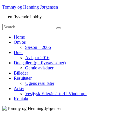
Skip
Tommy og Henning Jørgensen
to
….en flyvende hobby
content
Search
for:
Home
Om os
Sæson – 2006
Duer
Avlspar 2016
Duegalleri (gl. flyv/avlsduer)
Gamle avlsduer
Billeder
Resultater
Ugens resultater
Arkiv
Vestjysk Efterårs Træf i Vinderup.
Kontakt