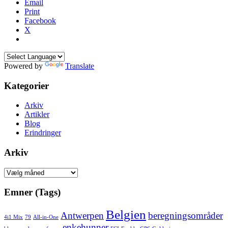
Email
Print
Facebook
X
Powered by
Translate
Kategorier
Arkiv
Artikler
Blog
Erindringer
Arkiv
Arkiv
Emner (Tags)
Belgien
Antwerpen
beregningsområder
4i1 Mix
79
All-in-One
enkehunner