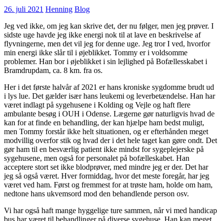
26. juli 2021
Henning
Blog
Jeg ved ikke, om jeg kan skrive det, der nu følger, men jeg prøver. I
sidste uge havde jeg ikke energi nok til at lave en beskrivelse af
flyvningerne, men det vil jeg for denne uge. Jeg tror I ved, hvorfor
min energi ikke slår til i øjeblikket. Tommy er i voldsomme
problemer. Han bor i øjeblikket i sin lejlighed på Bofællesskabet i
Bramdrupdam, ca. 8 km. fra os.
Her i det første halvår af 2021 er hans kroniske sygdomme brudt ud
i lys lue. Det gælder især hans leukemi og leverbetændelse. Han har
været indlagt på sygehusene i Kolding og Vejle og haft flere
ambulante besøg i OUH i Odense. Lægerne gør naturligvis hvad de
kan for at finde en behandling, der kan hjælpe ham bedst muligt,
men Tommy forstår ikke helt situationen, og er efterhånden meget
modvillig overfor stik og hvad der i det hele taget kan gøre ondt. Det
gør ham til en besværlig patient ikke mindst for sygeplejerske på
sygehusene, men også for personalet på bofælleskabet. Han
acceptere stort set ikke blodprøver, med mindre jeg er der. Det har
jeg så også været. Hver formiddag, hvor det meste foregår, har jeg
været ved ham. Først og fremmest for at trøste ham, holde om ham,
nedtone hans ukvemsord mod den behandlende person osv.
Vi har også haft mange hyggelige ture sammen, når vi med handicap
bus har været til behandlinger på diverse sygehuse. Han kan meget