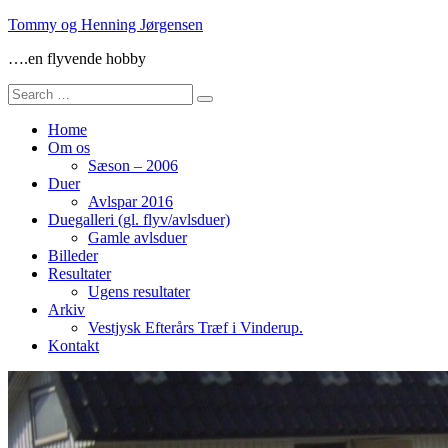
Skip
Tommy og Henning Jørgensen
to
….en flyvende hobby
content
Search
for:
Home
Om os
Sæson – 2006
Duer
Avlspar 2016
Duegalleri (gl. flyv/avlsduer)
Gamle avlsduer
Billeder
Resultater
Ugens resultater
Arkiv
Vestjysk Efterårs Træf i Vinderup.
Kontakt