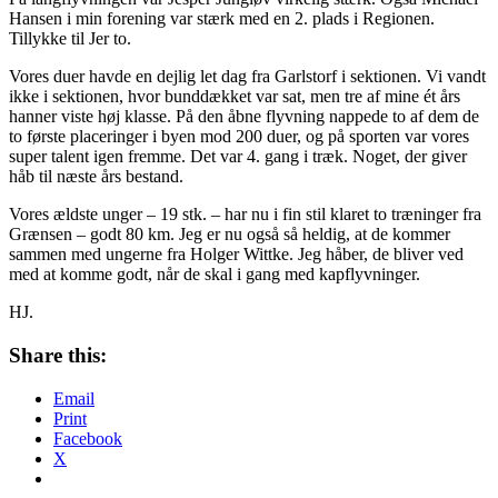
Hansen i min forening var stærk med en 2. plads i Regionen.
Tillykke til Jer to.
Vores duer havde en dejlig let dag fra Garlstorf i sektionen. Vi vandt
ikke i sektionen, hvor bunddækket var sat, men tre af mine ét års
hanner viste høj klasse. På den åbne flyvning nappede to af dem de
to første placeringer i byen mod 200 duer, og på sporten var vores
super talent igen fremme. Det var 4. gang i træk. Noget, der giver
håb til næste års bestand.
Vores ældste unger – 19 stk. – har nu i fin stil klaret to træninger fra
Grænsen – godt 80 km. Jeg er nu også så heldig, at de kommer
sammen med ungerne fra Holger Wittke. Jeg håber, de bliver ved
med at komme godt, når de skal i gang med kapflyvninger.
HJ.
Share this:
Email
Print
Facebook
X