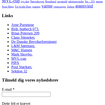
MVL-cup
nyt slag
Nørreskoven
Ronidazol
savsmuld
sektionsvinder
Six - 221
starten
varme
østenvind
Sven Hägg
Tre hvide Duer
træning
vinterunger
Zieken
Links
Arne Porsmose
Brdr. brøbech 073.
Brian Petersen 209
Claus Stieneker.
De Danske Brevdueforeninger
L&M Sørensen.
M&C Hansen
Mark Skovbo.
MVL-cup
PIPA
Poul Stærkær.
Sektion 32
Tilmeld dig vores nyhedsbrev
E-mail
*
Dette felt er krævet