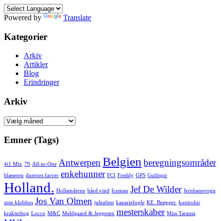
Powered by
Translate
Kategorier
Arkiv
Artikler
Blog
Erindringer
Arkiv
Arkiv
Emner (Tags)
Belgien
Antwerpen
beregningsområder
4i1 Mix
79
All-in-One
enkehunner
blæseren
duernes farver
FCI
Freddy
GPS
Guldspir
Holland.
Jef De Wilder
Hollænderen
hård vind
Iceman
Jernbanevogn
Jos Van Olmen
som klubhus
juleaften
kanariefugle
KE. Brøgger.
kontrolur
mesterskaber
krakterbog
Locco
M&C
Meldgaard & Jeppesen
Miss Taranta