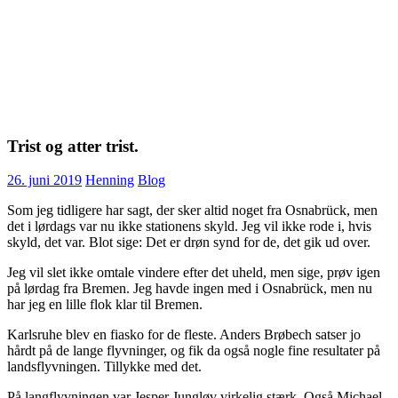
Trist og atter trist.
26. juni 2019
Henning
Blog
Som jeg tidligere har sagt, der sker altid noget fra Osnabrück, men
det i lørdags var nu ikke stationens skyld. Jeg vil ikke rode i, hvis
skyld, det var. Blot sige: Det er drøn synd for de, det gik ud over.
Jeg vil slet ikke omtale vindere efter det uheld, men sige, prøv igen
på lørdag fra Bremen. Jeg havde ingen med i Osnabrück, men nu
har jeg en lille flok klar til Bremen.
Karlsruhe blev en fiasko for de fleste. Anders Brøbech satser jo
hårdt på de lange flyvninger, og fik da også nogle fine resultater på
landsflyvningen. Tillykke med det.
På langflyvningen var Jesper Jungløv virkelig stærk. Også Michael