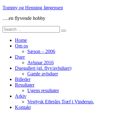
Skip
Tommy og Henning Jørgensen
to
….en flyvende hobby
content
Search
for:
Home
Om os
Sæson – 2006
Duer
Avlspar 2016
Duegalleri (gl. flyv/avlsduer)
Gamle avlsduer
Billeder
Resultater
Ugens resultater
Arkiv
Vestjysk Efterårs Træf i Vinderup.
Kontakt