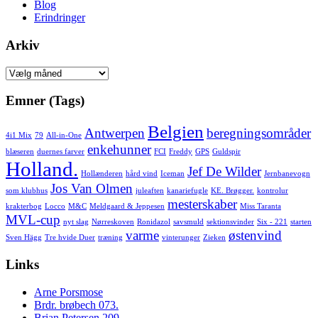
Blog
Erindringer
Arkiv
Arkiv
Emner (Tags)
Belgien
Antwerpen
beregningsområder
4i1 Mix
79
All-in-One
enkehunner
blæseren
duernes farver
FCI
Freddy
GPS
Guldspir
Holland.
Jef De Wilder
Hollænderen
hård vind
Iceman
Jernbanevogn
Jos Van Olmen
som klubhus
juleaften
kanariefugle
KE. Brøgger.
kontrolur
mesterskaber
krakterbog
Locco
M&C
Meldgaard & Jeppesen
Miss Taranta
MVL-cup
nyt slag
Nørreskoven
Ronidazol
savsmuld
sektionsvinder
Six - 221
starten
varme
østenvind
Sven Hägg
Tre hvide Duer
træning
vinterunger
Zieken
Links
Arne Porsmose
Brdr. brøbech 073.
Brian Petersen 209