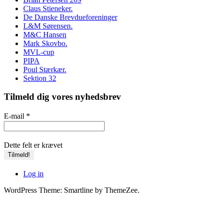
Claus Stieneker.
De Danske Brevdueforeninger
L&M Sørensen.
M&C Hansen
Mark Skovbo.
MVL-cup
PIPA
Poul Stærkær.
Sektion 32
Tilmeld dig vores nyhedsbrev
E-mail
*
Dette felt er krævet
Log in
WordPress Theme: Smartline by ThemeZee.