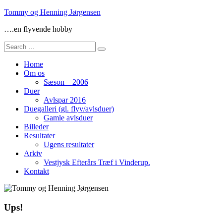
Skip
Tommy og Henning Jørgensen
to
….en flyvende hobby
content
Search
for:
Home
Om os
Sæson – 2006
Duer
Avlspar 2016
Duegalleri (gl. flyv/avlsduer)
Gamle avlsduer
Billeder
Resultater
Ugens resultater
Arkiv
Vestjysk Efterårs Træf i Vinderup.
Kontakt
Ups!