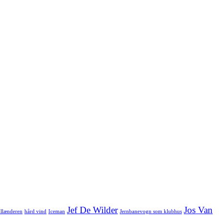
Jef De Wilder
Jos Van
llænderen
hård vind
Iceman
Jernbanevogn som klubhus