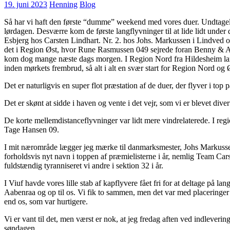
19. juni 2023
Henning
Blog
Så har vi haft den første “dumme” weekend med vores duer. Undtagelsen
lørdagen. Desværre kom de første langflyvninger til at lide lidt und
Esbjerg hos Carsten Lindhart. Nr. 2. hos Johs. Markussen i Lindved o
det i Region Øst, hvor Rune Rasmussen 049 sejrede foran Benny & And
kom dog mange næste dags morgen. I Region Nord fra Hildesheim lan
inden mørkets frembrud, så alt i alt en svær start for Region Nord og 
Det er naturligvis en super flot præstation af de duer, der flyver i top
Det er skønt at sidde i haven og vente i det vejr, som vi er blevet di
De korte mellemdistanceflyvninger var lidt mere vindrelaterede. I re
Tage Hansen 09.
I mit nærområde lægger jeg mærke til danmarksmester, Johs Markussen
forholdsvis nyt navn i toppen af præmielisterne i år, nemlig Team Car
fuldstændig tyranniseret vi andre i sektion 32 i år.
I Viuf havde vores lille stab af kapflyvere fået fri for at deltage på 
Aabenraa og op til os. Vi fik to sammen, men det var med placeringer 
end os, som var hurtigere.
Vi er vant til det, men værst er nok, at jeg fredag aften ved indleve
søndagen.