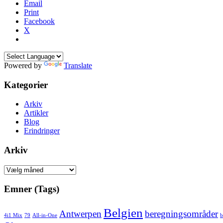
Email
Print
Facebook
X
Powered by
Translate
Kategorier
Arkiv
Artikler
Blog
Erindringer
Arkiv
Arkiv
Emner (Tags)
Belgien
Antwerpen
beregningsområder
4i1 Mix
79
All-in-One
b