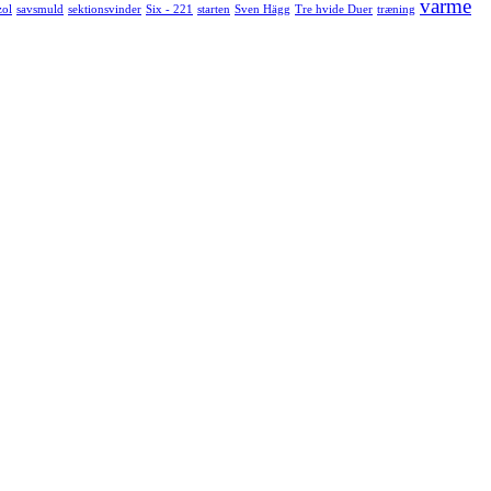
varme
zol
savsmuld
sektionsvinder
Six - 221
starten
Sven Hägg
Tre hvide Duer
træning