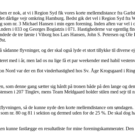
 er nok, at vi i Region Syd fik vores korte mellemdistance fra Garlstor
er det dårlige vejr omkring Hamburg. Bedst gik det vel i Region Syd fr
g som nr. 3 Michael Hansen i min egen forening. Inden aften var vel i
ers i 033 og Georges Bogiatzis i 071. Hastighederne var egentlig fine
dede de tre første i Viborg hos Lars Hansen, John S. Petersen og Ol
Øst.
 på sådanne flyvninger, og der skal også lyde et stort tillykke til divers
verteret med i år, men lad os nu lige få et par weekender med habil vest
gion Nord var der en flot vinderhastighed hos Sv. Åge Krogsgaard i Rin
, som denne gang sætter sig hårdt på tronen både på den lange og den 
stensen i 207 Tinglev, mens Team Meldgaard holder stilen med sejr til n
langflyvningen, så de kunne nyde den korte mellemdistance om søndagen. De
som nr. 80 og 81 i sektion og dermed uden for de 25 %. De skal dog hav
ringen kunne fastlægge en resultatliste for mine foreningskammerater. D