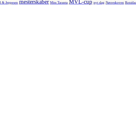
mesterskaber
MVL-cup
d & Jeppesen
Miss Taranta
nyt slag
Nørreskoven
Ronida