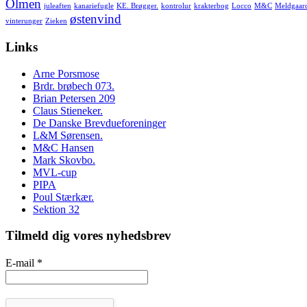
Olmen
juleaften
kanariefugle
KE. Brøgger.
kontrolur
krakterbog
Locco
M&C
Meldgaar
østenvind
vinterunger
Zieken
Links
Arne Porsmose
Brdr. brøbech 073.
Brian Petersen 209
Claus Stieneker.
De Danske Brevdueforeninger
L&M Sørensen.
M&C Hansen
Mark Skovbo.
MVL-cup
PIPA
Poul Stærkær.
Sektion 32
Tilmeld dig vores nyhedsbrev
E-mail
*