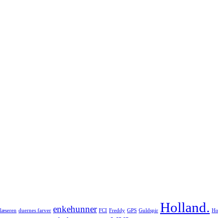
Holland.
enkehunner
læseren
duernes farver
FCI
Freddy
GPS
Guldspir
Ho