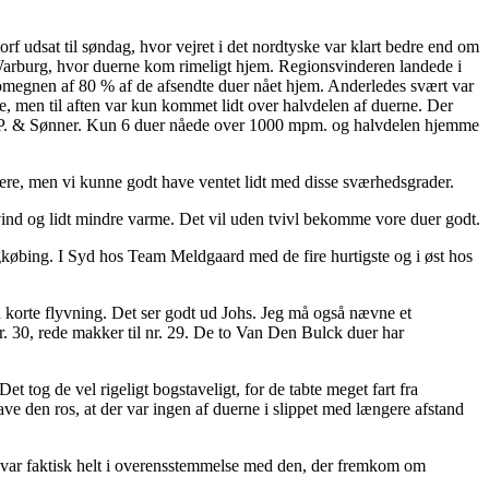
f udsat til søndag, hvor vejret i det nordtyske var klart bedre end om
a Warburg, hvor duerne kom rimeligt hjem. Regionsvinderen landede i
 omegnen af 80 % af de afsendte duer nået hjem. Anderledes svært var
, men til aften var kun kommet lidt over halvdelen af duerne. Der
e P. & Sønner. Kun 6 duer nåede over 1000 mpm. og halvdelen hjemme
e ejere, men vi kunne godt have ventet lidt med disse sværhedsgrader.
envind og lidt mindre varme. Det vil uden tvivl bekomme vore duer godt.
gkøbing. I Syd hos Team Meldgaard med de fire hurtigste og i øst hos
korte flyvning. Det ser godt ud Johs. Jeg må også nævne et
r. 30, rede makker til nr. 29. De to Van Den Bulck duer har
t tog de vel rigeligt bogstaveligt, for de tabte meget fart fra
e den ros, at der var ingen af duerne i slippet med længere afstand
en var faktisk helt i overensstemmelse med den, der fremkom om