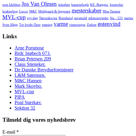
Jos Van Olmen
som klubhus
juleaften
kanariefugle
KE. Brøgger.
kontrolur
mesterskaber
krakterbog
Locco
M&C
Meldgaard & Jeppesen
Miss Taranta
MVL-cup
nyt slag
Nørreskoven
Ronidazol
savsmuld
sektionsvinder
Six - 221
starten
varme
østenvind
Sven Hägg
Tre hvide Duer
træning
vinterunger
Zieken
Links
Arne Porsmose
Brdr. brøbech 073.
Brian Petersen 209
Claus Stieneker.
De Danske Brevdueforeninger
L&M Sørensen.
M&C Hansen
Mark Skovbo.
MVL-cup
PIPA
Poul Stærkær.
Sektion 32
Tilmeld dig vores nyhedsbrev
E-mail
*