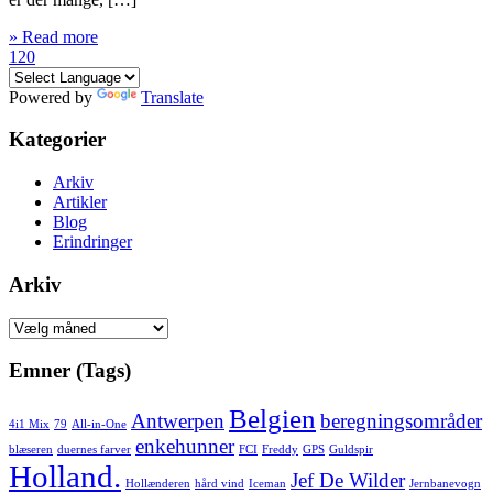
» Read more
120
Powered by
Translate
Kategorier
Arkiv
Artikler
Blog
Erindringer
Arkiv
Arkiv
Emner (Tags)
Belgien
Antwerpen
beregningsområder
4i1 Mix
79
All-in-One
enkehunner
blæseren
duernes farver
FCI
Freddy
GPS
Guldspir
Holland.
Jef De Wilder
Hollænderen
hård vind
Iceman
Jernbanevogn