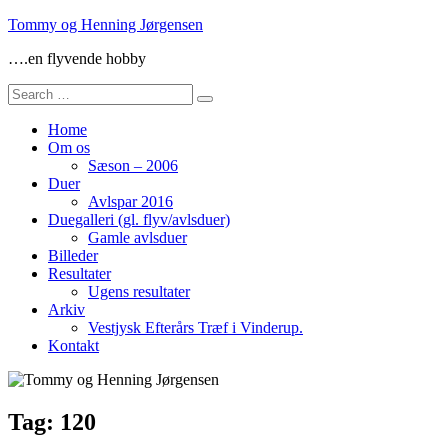
Skip
Tommy og Henning Jørgensen
to
….en flyvende hobby
content
Search
for:
Home
Om os
Sæson – 2006
Duer
Avlspar 2016
Duegalleri (gl. flyv/avlsduer)
Gamle avlsduer
Billeder
Resultater
Ugens resultater
Arkiv
Vestjysk Efterårs Træf i Vinderup.
Kontakt
Tag:
120